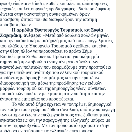
φιλοξενίας και εστίασης καθώς και όλες τις απαιτούμενες
τεχνικές και λειτουργικές προδιαγραφές. Ιδιαίτερη έμφαση
δίνεται στην ικανοποίηση συγκεκριμένων όρων
προσβασιμότητας που θα διασφαλίζουν την ισότιμη
πρόσβαση όλων.
Η αρμόδια Υφυπουργός Τουρισμού, κα Σοφία
Ζαχαράκη, ανέφερε:
«Μετά από δουλειά πολλών μηνών
και την ουσιαστική υποστήριξή μας από τους επαγγελματίες
του κλάδου, το Υπουργείο Τουρισμού σχεδίασε και είναι
στην θέση πλέον να παρουσιάσει το πρώτο Σήμα
Επισκέψιμου Ζυθοποιείου. Πρόκειται για ακόμη μία
σημαντική πρωτοβουλία ενταγμένη στο σύνολο των
καινοτόμων πολιτικών που εφαρμόζουμε στην προσπάθεια
για την υπεύθυνη ανάπτυξη του ελληνικού τουριστικού
προϊόντος με όρους βιωσιμότητας και την περαιτέρω
διαφοροποίησή του μέσω της προώθησης των ειδικών
μορφών τουρισμού και της δημιουργίας νέων, σύνθετων
τουριστικών πακέτων με έμφαση στην ποιότητα και την
ένταση της εμπειρίας που προσφέρεται.
Το νέο αυτό Σήμα έρχεται να παντρέψει δημιουργικά
τον κόσμο του εγχώριου ζύθου συνολικά, από την παραγωγή
των σιτηρών έως την επεξεργασία τους στις ζυθοποιητικές
εγκαταστάσεις και την παραγωγή της ελληνικής μπύρας με
αυτόν της φιλοξενίας. Με τον τρόπο αυτό ερχόμαστε στην
πράξη να ενισχύσουμε τις ελληνικές επιχειρήσεις,