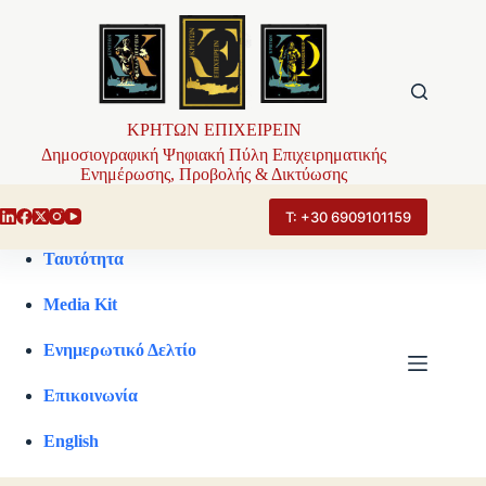
Μετάβαση
στο
περιεχόμενο
ΚΡΗΤΩΝ ΕΠΙΧΕΙΡΕΙΝ
Δημοσιογραφική Ψηφιακή Πύλη Επιχειρηματικής
Ενημέρωσης, Προβολής & Δικτύωσης
Τ: +30 6909101159
Ταυτότητα
Media Kit
Ενημερωτικό Δελτίο
Επικοινωνία
English