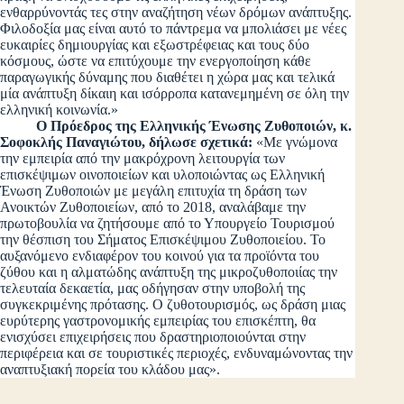
ενθαρρύνοντάς τες στην αναζήτηση νέων δρόμων ανάπτυξης.
Φιλοδοξία μας είναι αυτό το πάντρεμα να μπολιάσει με νέες
ευκαιρίες δημιουργίας και εξωστρέφειας και τους δύο
κόσμους, ώστε να επιτύχουμε την ενεργοποίηση κάθε
παραγωγικής δύναμης που διαθέτει η χώρα μας και τελικά
μία ανάπτυξη δίκαιη και ισόρροπα κατανεμημένη σε όλη την
ελληνική κοινωνία.»
Ο Πρόεδρος της Ελληνικής Ένωσης Ζυθοποιών, κ.
Σοφοκλής Παναγιώτου, δήλωσε σχετικά:
«Με γνώμονα
την εμπειρία από την μακρόχρονη λειτουργία των
επισκέψιμων οινοποιείων και υλοποιώντας ως Ελληνική
Ένωση Ζυθοποιών με μεγάλη επιτυχία τη δράση των
Ανοικτών Ζυθοποιείων, από το 2018, αναλάβαμε την
πρωτοβουλία να ζητήσουμε από το Υπουργείο Τουρισμού
την θέσπιση του Σήματος Επισκέψιμου Ζυθοποιείου. Το
αυξανόμενο ενδιαφέρον του κοινού για τα προϊόντα του
ζύθου και η αλματώδης ανάπτυξη της μικροζυθοποιίας την
τελευταία δεκαετία, μας οδήγησαν στην υποβολή της
συγκεκριμένης πρότασης. Ο ζυθοτουρισμός, ως δράση μιας
ευρύτερης γαστρονομικής εμπειρίας του επισκέπτη, θα
ενισχύσει επιχειρήσεις που δραστηριοποιούνται στην
περιφέρεια και σε τουριστικές περιοχές, ενδυναμώνοντας την
αναπτυξιακή πορεία του κλάδου μας».