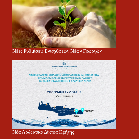
Νέες Ρυθμίσεις Ενισχύσεων Νέων Γεωργών
Νέα Αρδευτικά Δίκτυα Κρήτης