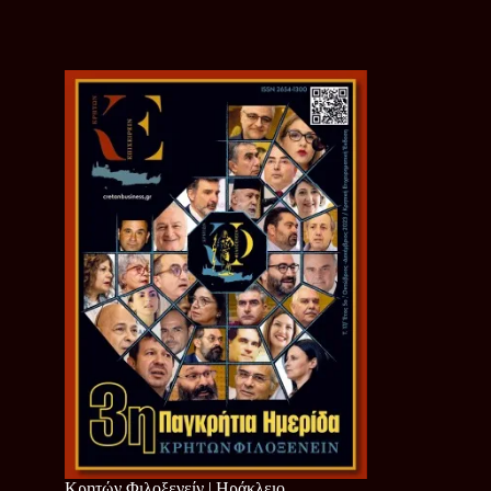
Κρητών Φιλοξενείν | Ηράκλειο