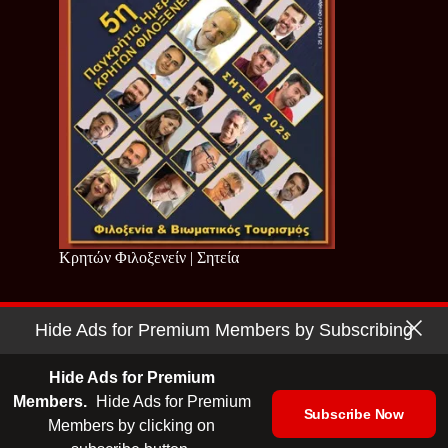
Κρητών Φιλοξενείν | Σητεία
Hide Ads for Premium Members by Subscribing
Copyright © 2026 - Cretan Business | Κρητών Επιχειρείν
Όροι Χρήσης
|
Πολιτική Απορρήτου
Hide Ads for Premium
Members.
Hide Ads for Premium
Subscribe Now
Members by clicking on
| Ταυτότητα
| Media Kit
| Ενημερωτικό Δελτίο