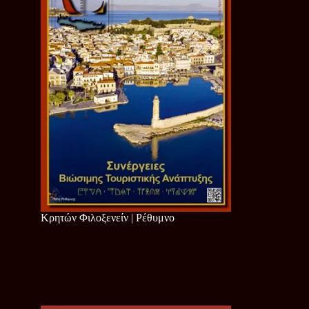
Κρητών Φιλοξενείν | Ρέθυμνο