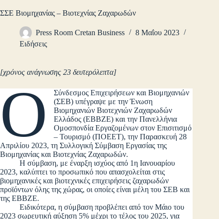
ΣΣΕ Βιομηχανίας – Βιοτεχνίας Ζαχαρωδών
Press Room Cretan Business
8 Μαΐου 2023
Ειδήσεις
[χρόνος ανάγνωσης 23 δευτερόλεπτα]
Ο
Σύνδεσμος Επιχειρήσεων και Βιομηχανιών
(ΣΕΒ) υπέγραψε με την Ένωση
Βιομηχανιών Βιοτεχνιών Ζαχαρωδών
Ελλάδος (ΕΒΒΖΕ) και την Πανελλήνια
Ομοσπονδία Εργαζομένων στον Επισιτισμό
– Τουρισμό (ΠΟΕΕΤ), την Παρασκευή 28
Απριλίου 2023, τη Συλλογική Σύμβαση Εργασίας της
Βιομηχανίας και Βιοτεχνίας Ζαχαρωδών.
Η σύμβαση, με έναρξη ισχύος από 1η Ιανουαρίου
2023, καλύπτει το προσωπικό που απασχολείται στις
βιομηχανικές και βιοτεχνικές επιχειρήσεις ζαχαρωδών
προϊόντων όλης της χώρας, οι οποίες είναι μέλη του ΣΕΒ και
της ΕΒΒΖΕ.
Ειδικότερα, η σύμβαση προβλέπει από τον Μάιο του
2023 σωρευτική αύξηση 5% μέχρι το τέλος του 2025, για