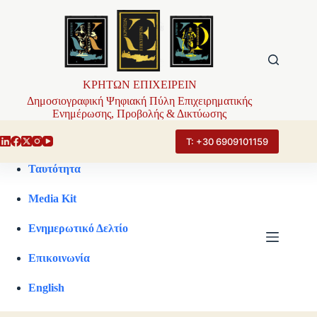
Μετάβαση
στο
περιεχόμενο
ΚΡΗΤΩΝ ΕΠΙΧΕΙΡΕΙΝ
Δημοσιογραφική Ψηφιακή Πύλη Επιχειρηματικής
Ενημέρωσης, Προβολής & Δικτύωσης
Τ: +30 6909101159
Ταυτότητα
Media Kit
Ενημερωτικό Δελτίο
Επικοινωνία
English