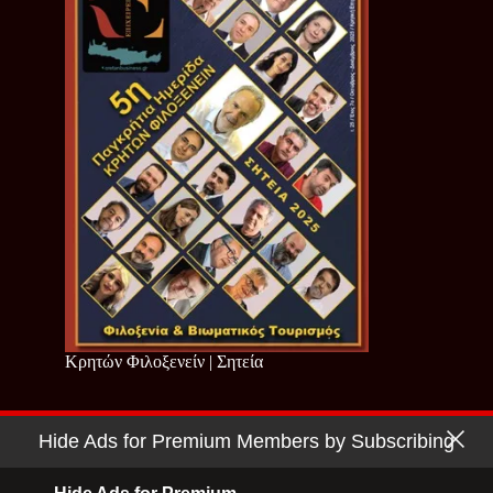
Κρητών Φιλοξενείν | Σητεία
Hide Ads for Premium Members by Subscribing
Copyright © 2026 - Cretan Business | Κρητών Επιχειρείν
Όροι Χρήσης
|
Πολιτική Απορρήτου