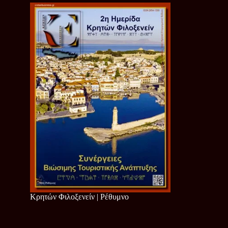
Κρητών Φιλοξενείν | Ρέθυμνο