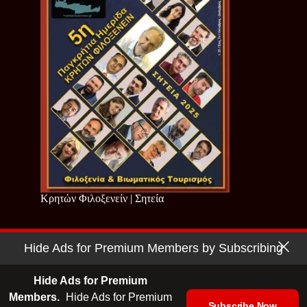
Κρητών Φιλοξενείν | Σητεία
Hide Ads for Premium Members by Subscribing
Copyright © 2026 - Cretan Business | Κρητών Επιχειρείν
Όροι Χρήσης
|
Πολιτική Απορρήτου
Hide Ads for Premium
Members.
Hide Ads for Premium
Subscribe Now