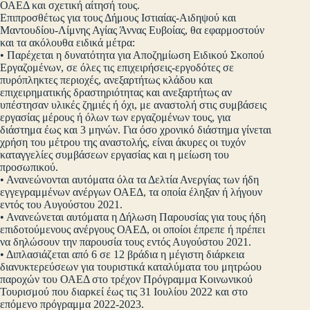
ΟΑΕΔ και σχετική αίτησή τους.
Επιπροσθέτως για τους Δήμους Ιστιαίας-Αιδηψού και
Μαντουδίου-Λίμνης Αγίας Άννας Ευβοίας, θα εφαρμοστούν
και τα ακόλουθα ειδικά μέτρα:
• Παρέχεται η δυνατότητα για Αποζημίωση Ειδικού Σκοπού
Εργαζομένων, σε όλες τις επιχειρήσεις-εργοδότες σε
πυρόπληκτες περιοχές, ανεξαρτήτως κλάδου και
επιχειρηματικής δραστηριότητας και ανεξαρτήτως αν
υπέστησαν υλικές ζημιές ή όχι, με αναστολή στις συμβάσεις
εργασίας μέρους ή όλων των εργαζομένων τους, για
διάστημα έως και 3 μηνών. Για όσο χρονικό διάστημα γίνεται
χρήση του μέτρου της αναστολής, είναι άκυρες οι τυχόν
καταγγελίες συμβάσεων εργασίας και η μείωση του
προσωπικού.
• Ανανεώνονται αυτόματα όλα τα Δελτία Ανεργίας των ήδη
εγγεγραμμένων ανέργων ΟΑΕΔ, τα οποία έληξαν ή λήγουν
εντός του Αυγούστου 2021.
• Ανανεώνεται αυτόματα η Δήλωση Παρουσίας για τους ήδη
επιδοτούμενους ανέργους ΟΑΕΔ, οι οποίοι έπρεπε ή πρέπει
να δηλώσουν την παρουσία τους εντός Αυγούστου 2021.
• Διπλασιάζεται από 6 σε 12 βράδια η μέγιστη διάρκεια
διανυκτερεύσεων για τουριστικά καταλύματα του μητρώου
παροχών του ΟΑΕΔ στο τρέχον Πρόγραμμα Κοινωνικού
Τουρισμού που διαρκεί έως τις 31 Ιουλίου 2022 και στο
επόμενο πρόγραμμα 2022-2023.