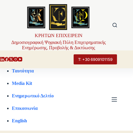
Μετάβαση
στο
περιεχόμενο
ΚΡΗΤΩΝ ΕΠΙΧΕΙΡΕΙΝ
Δημοσιογραφική Ψηφιακή Πύλη Επιχειρηματικής
Ενημέρωσης, Προβολής & Δικτύωσης
Τ: +30 6909101159
Ταυτότητα
Media Kit
Ενημερωτικό Δελτίο
Επικοινωνία
English