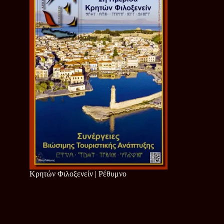
Κρητών Φιλοξενείν | Ρέθυμνο