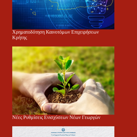
Χρηματοδότηση Καινοτόμων Επιχειρήσεων
Κρήτης
Νέες Ρυθμίσεις Ενισχύσεων Νέων Γεωργών