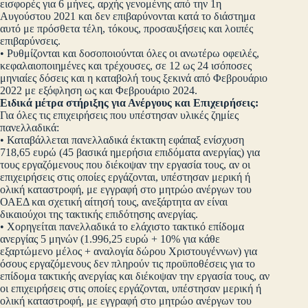
εισφορές για 6 μήνες, αρχής γενομένης από την 1η
Αυγούστου 2021 και δεν επιβαρύνονται κατά το διάστημα
αυτό με πρόσθετα τέλη, τόκους, προσαυξήσεις και λοιπές
επιβαρύνσεις.
• Ρυθμίζονται και δοσοποιούνται όλες οι ανωτέρω οφειλές,
κεφαλαιοποιημένες και τρέχουσες, σε 12 ως 24 ισόποσες
μηνιαίες δόσεις και η καταβολή τους ξεκινά από Φεβρουάριο
2022 με εξόφληση ως και Φεβρουάριο 2024.
Ειδικά μέτρα στήριξης για Ανέργους και Επιχειρήσεις:
Για όλες τις επιχειρήσεις που υπέστησαν υλικές ζημίες
πανελλαδικά:
• Καταβάλλεται πανελλαδικά έκτακτη εφάπαξ ενίσχυση
718,65 ευρώ (45 βασικά ημερήσια επιδόματα ανεργίας) για
τους εργαζόμενους που διέκοψαν την εργασία τους, αν οι
επιχειρήσεις στις οποίες εργάζονται, υπέστησαν μερική ή
ολική καταστροφή, με εγγραφή στο μητρώο ανέργων του
ΟΑΕΔ και σχετική αίτησή τους, ανεξάρτητα αν είναι
δικαιούχοι της τακτικής επιδότησης ανεργίας.
• Χορηγείται πανελλαδικά το ελάχιστο τακτικό επίδομα
ανεργίας 5 μηνών (1.996,25 ευρώ + 10% για κάθε
εξαρτώμενο μέλος + αναλογία δώρου Χριστουγέννων) για
όσους εργαζόμενους δεν πληρούν τις προϋποθέσεις για το
επίδομα τακτικής ανεργίας και διέκοψαν την εργασία τους, αν
οι επιχειρήσεις στις οποίες εργάζονται, υπέστησαν μερική ή
ολική καταστροφή, με εγγραφή στο μητρώο ανέργων του