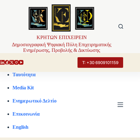
Μετάβαση
στο
περιεχόμενο
ΚΡΗΤΩΝ ΕΠΙΧΕΙΡΕΙΝ
Δημοσιογραφική Ψηφιακή Πύλη Επιχειρηματικής
Ενημέρωσης, Προβολής & Δικτύωσης
Τ: +30 6909101159
Ταυτότητα
Media Kit
Ενημερωτικό Δελτίο
Επικοινωνία
English