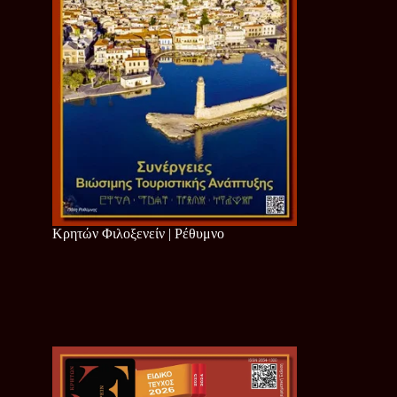
Κρητών Φιλοξενείν | Ρέθυμνο