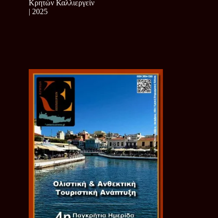
Κρητών Καλλιεργείν
| 2025