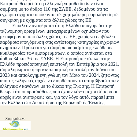
Επιτροπή θεωρεί ότι η ελληνική νομοθεσία δεν είναι
συμβατή με το άρθρο 110 της ΣΛΕΕ, δεδομένου ότι τα
εγχώρια οχήματα υπόκεινται σε χαμηλότερη φορολόγηση σε
σύγκριση με οχήματα από άλλες χώρες της ΕΕ.
Επιπλέον αναφέρεται ότι η Ελλάδα απαγορεύει την
ταξινόμηση ορισμένων μεταχειρισμένων οχημάτων που
μεταφέρονται από άλλες χώρες της ΕΕ, χωρίς να επιβάλλει
παρόμοια απαγόρευση στις αντίστοιχες κατηγορίες εγχώριων
οχημάτων. Πρόκειται για σαφή περιορισμό της ελεύθερης
κυκλοφορίας των εμπορευμάτων, ο οποίος αντίκειται στα
άρθρα 34 και 36 της ΣΛΕΕ. Η Επιτροπή απέστειλε στην
Ελλάδα προειδοποιητική επιστολή τον Σεπτέμβριο του 2021,
συμπληρωματική προειδοποιητική επιστολή τον Ιούνιο του
2023 και αιτιολογημένη γνώμη τον Μάιο του 2024, ζητώντας
από τις ελληνικές αρχές να διορθώσουν το ασυμβίβαστο των
ελληνικών κανόνων με το δίκαιο της Ένωσης. Η Επιτροπή
θεωρεί ότι οι προσπάθειες που έχουν κάνει μέχρι σήμερα οι
αρχές είναι ανεπαρκείς και, για τον λόγο αυτό, παραπέμπει
την Ελλάδα στο Δικαστήριο της Ευρωπαϊκής Ένωσης.
Χορηγούμενο