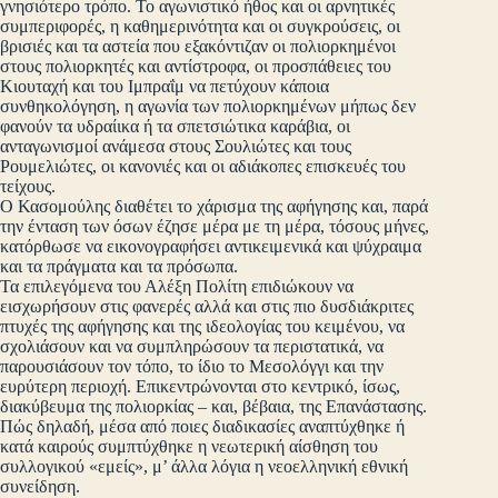
γνησιότερο τρόπο. Το αγωνιστικό ήθος και οι αρνητικές
συμπεριφορές, η καθημερινότητα και οι συγκρούσεις, οι
βρισιές και τα αστεία που εξακόντιζαν οι πολιορκημένοι
στους πολιορκητές και αντίστροφα, οι προσπάθειες του
Κιουταχή και του Ιμπραΐμ να πετύχουν κάποια
συνθηκολόγηση, η αγωνία των πολιορκημένων μήπως δεν
φανούν τα υδραίικα ή τα σπετσιώτικα καράβια, οι
ανταγωνισμοί ανάμεσα στους Σουλιώτες και τους
Ρουμελιώτες, οι κανονιές και οι αδιάκοπες επισκευές του
τείχους.
Ο Κασομούλης διαθέτει το χάρισμα της αφήγησης και, παρά
την ένταση των όσων έζησε μέρα με τη μέρα, τόσους μήνες,
κατόρθωσε να εικονογραφήσει αντικειμενικά και ψύχραιμα
και τα πράγματα και τα πρόσωπα.
Τα επιλεγόμενα του Αλέξη Πολίτη επιδιώκουν να
εισχωρήσουν στις φανερές αλλά και στις πιο δυσδιάκριτες
πτυχές της αφήγησης και της ιδεολογίας του κειμένου, να
σχολιάσουν και να συμπληρώσουν τα περιστατικά, να
παρουσιάσουν τον τόπο, το ίδιο το Μεσολόγγι και την
ευρύτερη περιοχή. Επικεντρώνονται στο κεντρικό, ίσως,
διακύβευμα της πολιορκίας – και, βέβαια, της Επανάστασης.
Πώς δηλαδή, μέσα από ποιες διαδικασίες αναπτύχθηκε ή
κατά καιρούς συμπτύχθηκε η νεωτερική αίσθηση του
συλλογικού «εμείς», μ’ άλλα λόγια η νεοελληνική εθνική
συνείδηση.