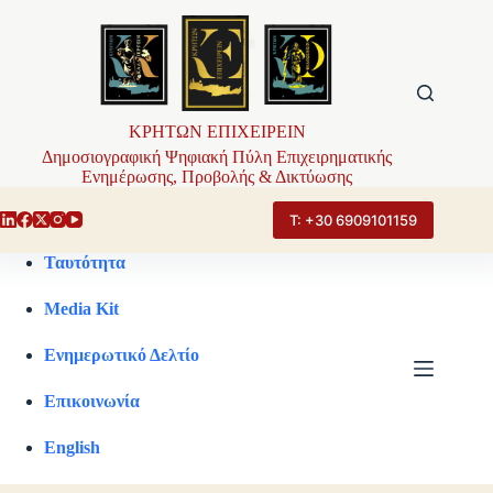
Μετάβαση
στο
περιεχόμενο
ΚΡΗΤΩΝ ΕΠΙΧΕΙΡΕΙΝ
Δημοσιογραφική Ψηφιακή Πύλη Επιχειρηματικής
Ενημέρωσης, Προβολής & Δικτύωσης
Τ: +30 6909101159
Ταυτότητα
Media Kit
Ενημερωτικό Δελτίο
Επικοινωνία
English