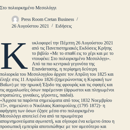
Στο πολιορκημένο Μεσολόγγι
Press Room Cretan Business
26 Αυγούστου 2021
Ειδήσεις
Κ
υκλοφορεί την Πέμπτη 26 Αυγούστου 2021
από τις Πανεπιστημιακές Εκδόσεις Κρήτης
το βιβλίο «Με το σπαθί εις το χέρι και με το
ντουφέκι: Στο πολιορκημένο Μεσολόγγι».
Από τα πιο κεντρικά γεγονότα της
Επανάστασης, η περίφημη δεύτερη
πολιορκία του Μεσολογγίου άρχισε τον Απρίλη του 1825 και
έληξε στις 11 Απριλίου 1826 (ξημερώνοντας η Κυριακή των
Βαΐων) με την ηρωική Έξοδο της φρουράς και τις σφαγές και
τις αιχμαλωσίες όσων παρέμειναν (άρρωστοι και πληγωμένοι
στρατιώτες, γυναίκες, γέροντες, παιδιά).
«Άρχισα τα παρόντα σημειώματα από τους 1832 Νοεμβρίου
15», σημειώνει ο Νικόλαος Κασομούλης (1795 1872)· η
αφήγηση των όσων έζησε μέσα στο πολιορκημένο
Μεσολόγγι αποτελεί ένα από τα πρωιμότερα
απομνημονεύματα αγωνιστή, και σίγουρα ένα κείμενο όπου η
προσωπική εμπειρία αποτυπώθηκε με τον αμεσότερο και