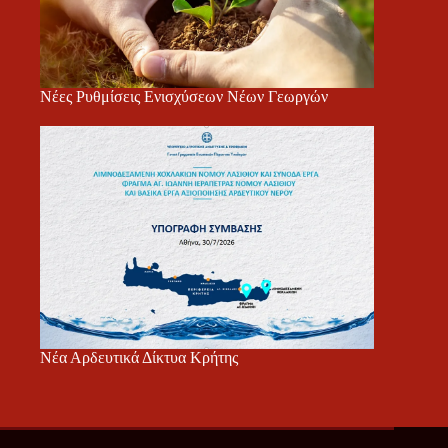
Νέες Ρυθμίσεις Ενισχύσεων Νέων Γεωργών
Νέα Αρδευτικά Δίκτυα Κρήτης