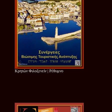
Κρητών Φιλοξενείν | Ρέθυμνο