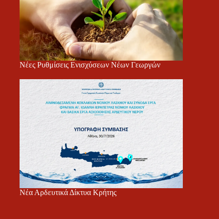
Νέες Ρυθμίσεις Ενισχύσεων Νέων Γεωργών
Νέα Αρδευτικά Δίκτυα Κρήτης