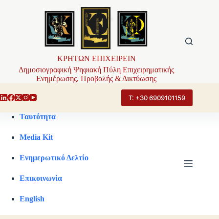
Μετάβαση
στο
περιεχόμενο
ΚΡΗΤΩΝ ΕΠΙΧΕΙΡΕΙΝ
Δημοσιογραφική Ψηφιακή Πύλη Επιχειρηματικής
Ενημέρωσης, Προβολής & Δικτύωσης
Τ: +30 6909101159
Ταυτότητα
Media Kit
Ενημερωτικό Δελτίο
Επικοινωνία
English