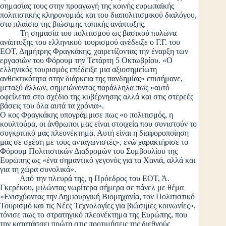
σημασίας τους στην προαγωγή της κοινής ευρωπαϊκής
πολιτιστικής κληρονομιάς και του διαπολιτισμικού διαλόγου,
στο πλαίσιο της βιώσιμης τοπικής ανάπτυξης.
Τη σημασία του πολιτισμού ως βασικού πυλώνα
ανάπτυξης του ελληνικού τουρισμού ανέδειξε ο Γ.Γ. του
ΕΟΤ, Δημήτρης Φραγκάκης, χαιρετίζοντας την έναρξη των
εργασιών του Φόρουμ την Τετάρτη 5 Οκτωβρίου. «Ο
ελληνικός τουρισμός επέδειξε μια αξιοσημείωτη
ανθεκτικότητα στην διάρκεια της πανδημίας» επισήμανε,
μεταξύ άλλων, σημειώνοντας παράλληλα πως «αυτό
οφείλεται στο σχέδιο της κυβέρνησης αλλά και στις στερεές
βάσεις του όλα αυτά τα χρόνια».
Ο κος Φραγκάκης υπογράμμισε πως «ο πολιτισμός, η
κουλτούρα, οι άνθρωποι μας είναι στοιχεία που συνιστούν το
συγκριτικό μας πλεονέκτημα. Αυτή είναι η διαφοροποίηση
μας σε σχέση με τους ανταγωνιστές», ενώ χαρακτήρισε το
Φόρουμ Πολιτιστικών Διαδρομών του Συμβουλίου της
Ευρώπης ως «ένα σημαντικό γεγονός για τα Χανιά, αλλά και
για τη χώρα συνολικά».
Από την πλευρά της, η Πρόεδρος του ΕΟΤ, Ά.
Γκερέκου, μιλώντας νωρίτερα σήμερα σε πάνελ με θέμα
«Ενισχύοντας την Δημιουργική Βιομηχανία, τον Πολιτιστικό
Τουρισμό και τις Νέες Τεχνολογίες για βιώσιμες κοινωνίες»,
τόνισε πως το στρατηγικό πλεονέκτημα της Ευρώπης, που
την κατατάσσει πρώτη στις προτιμήσεις της διεθνούς