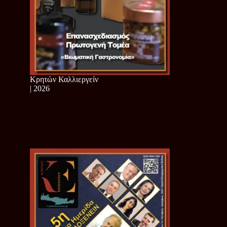
Κρητών Καλλιεργείν
| 2026