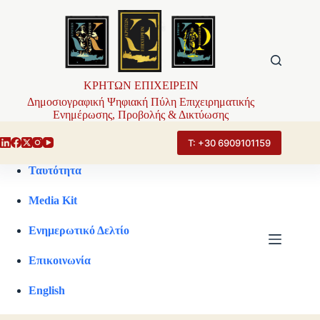
Μετάβαση
στο
περιεχόμενο
ΚΡΗΤΩΝ ΕΠΙΧΕΙΡΕΙΝ
Δημοσιογραφική Ψηφιακή Πύλη Επιχειρηματικής
Ενημέρωσης, Προβολής & Δικτύωσης
Τ: +30 6909101159
Ταυτότητα
Media Kit
Ενημερωτικό Δελτίο
Επικοινωνία
English