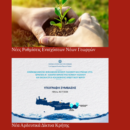
Νέες Ρυθμίσεις Ενισχύσεων Νέων Γεωργών
Νέα Αρδευτικά Δίκτυα Κρήτης