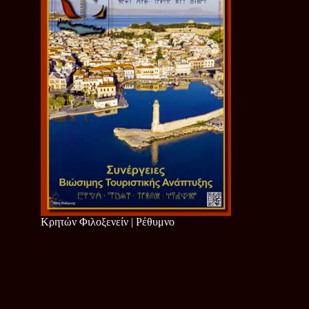
Κρητών Φιλοξενείν | Ρέθυμνο