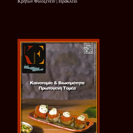
Κρητών Φιλοξενείν | Ηράκλειο