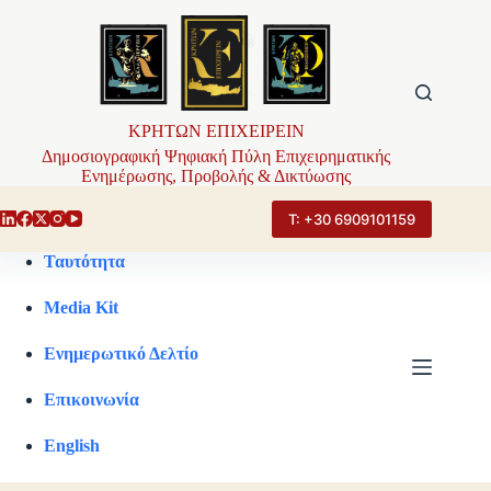
Μετάβαση
στο
περιεχόμενο
ΚΡΗΤΩΝ ΕΠΙΧΕΙΡΕΙΝ
Δημοσιογραφική Ψηφιακή Πύλη Επιχειρηματικής
Ενημέρωσης, Προβολής & Δικτύωσης
Τ: +30 6909101159
Ταυτότητα
Media Kit
Ενημερωτικό Δελτίο
Επικοινωνία
English