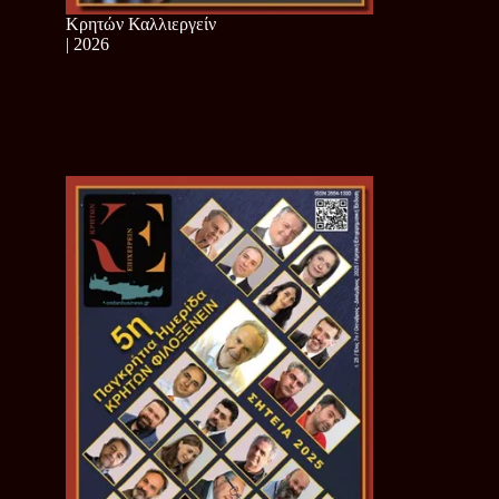
Κρητών Καλλιεργείν
| 2026