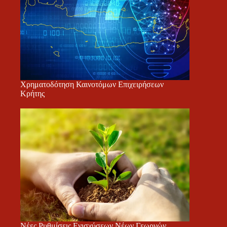
Χρηματοδότηση Καινοτόμων Επιχειρήσεων
Κρήτης
Νέες Ρυθμίσεις Ενισχύσεων Νέων Γεωργών