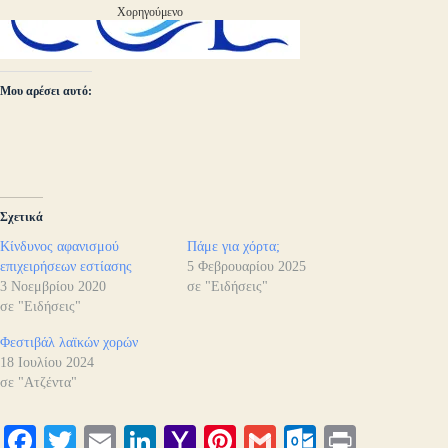
Χορηγούμενο
Μου αρέσει αυτό:
Σχετικά
Κίνδυνος αφανισμού
Πάμε για χόρτα;
επιχειρήσεων εστίασης
5 Φεβρουαρίου 2025
3 Νοεμβρίου 2020
σε "Ειδήσεις"
σε "Ειδήσεις"
Φεστιβάλ λαϊκών χορών
18 Ιουλίου 2024
σε "Ατζέντα"
Fa
T
E
Li
Y
Pi
G
O
Pr