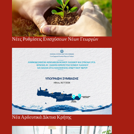
Νέες Ρυθμίσεις Ενισχύσεων Νέων Γεωργών
Νέα Αρδευτικά Δίκτυα Κρήτης