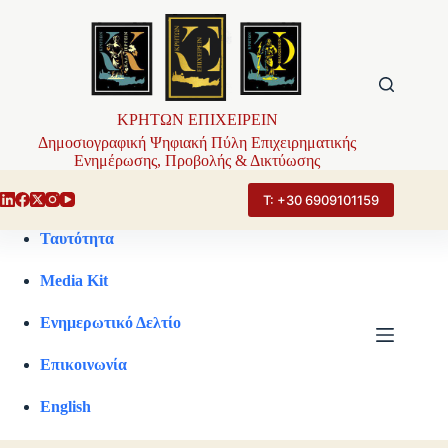
Μετάβαση
στο
περιεχόμενο
ΚΡΗΤΩΝ ΕΠΙΧΕΙΡΕΙΝ
Δημοσιογραφική Ψηφιακή Πύλη Επιχειρηματικής
Ενημέρωσης, Προβολής & Δικτύωσης
Τ: +30 6909101159
Ταυτότητα
Media Kit
Ενημερωτικό Δελτίο
Επικοινωνία
English