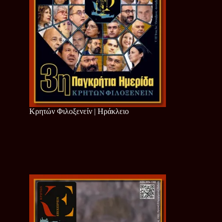
Κρητών Φιλοξενείν | Ηράκλειο