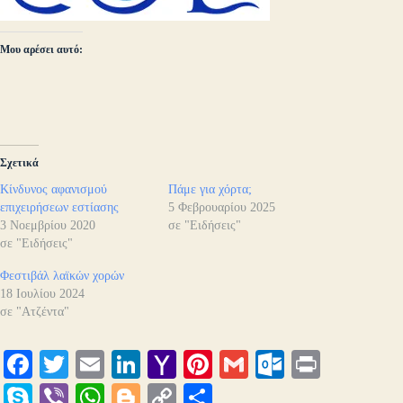
Μου αρέσει αυτό:
Σχετικά
Κίνδυνος αφανισμού
Πάμε για χόρτα;
επιχειρήσεων εστίασης
5 Φεβρουαρίου 2025
3 Νοεμβρίου 2020
σε "Ειδήσεις"
σε "Ειδήσεις"
Φεστιβάλ λαϊκών χορών
18 Ιουλίου 2024
σε "Ατζέντα"
Fa
T
E
Li
Y
Pi
G
O
Pr
ce
wi
m
nk
ah
nt
m
ut
in
S
Vi
W
Bl
C
Μ