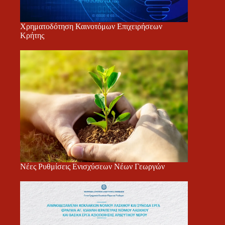
Χρηματοδότηση Καινοτόμων Επιχειρήσεων
Κρήτης
Νέες Ρυθμίσεις Ενισχύσεων Νέων Γεωργών