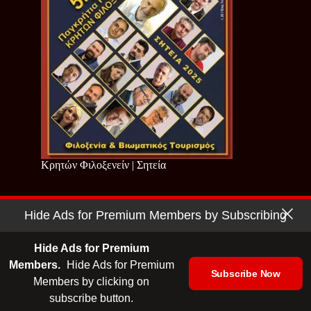
Κρητών Φιλοξενείν | Σητεία
Hide Ads for Premium Members by Subscribing
Copyright © 2026 - Cretan Business | Κρητών Επιχειρείν
Όροι Χρήσης
|
Πολιτική Απορρήτου
Hide Ads for Premium
Members.
Hide Ads for Premium
Subscribe Now
Members by clicking on
| Ταυτότητα
| Media Kit
| Ενημερωτικό Δελτίο
subscribe button.
| Επικοινωνία
| English