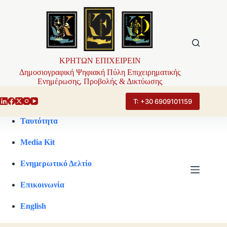
Μετάβαση
στο
περιεχόμενο
ΚΡΗΤΩΝ ΕΠΙΧΕΙΡΕΙΝ
Δημοσιογραφική Ψηφιακή Πύλη Επιχειρηματικής
Ενημέρωσης, Προβολής & Δικτύωσης
Τ: +30 6909101159
Ταυτότητα
Media Kit
Ενημερωτικό Δελτίο
Επικοινωνία
English