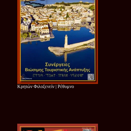
Κρητών Φιλοξενείν | Ρέθυμνο