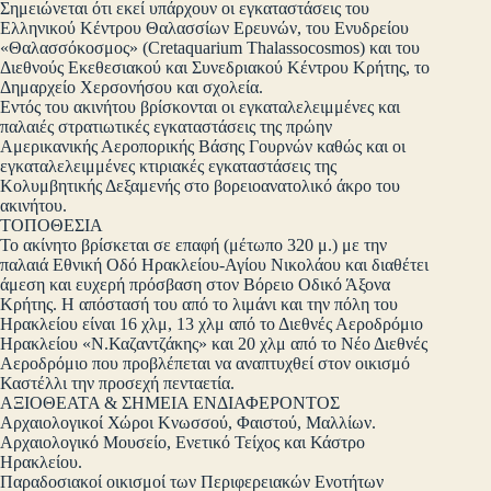
Σημειώνεται ότι εκεί υπάρχουν οι εγκαταστάσεις του
Ελληνικού Κέντρου Θαλασσίων Ερευνών, του Ενυδρείου
«Θαλασσόκοσμος» (Cretaquarium Thalassocosmos) και του
Διεθνούς Εκεθεσιακού και Συνεδριακού Κέντρου Κρήτης, το
Δημαρχείο Χερσονήσου και σχολεία.
Εντός του ακινήτου βρίσκονται οι εγκαταλελειμμένες και
παλαιές στρατιωτικές εγκαταστάσεις της πρώην
Αμερικανικής Αεροπορικής Βάσης Γουρνών καθώς και οι
εγκαταλελειμμένες κτιριακές εγκαταστάσεις της
Κολυμβητικής Δεξαμενής στο βορειοανατολικό άκρο του
ακινήτου.
ΤΟΠΟΘΕΣΙΑ
Το ακίνητο βρίσκεται σε επαφή (μέτωπο 320 μ.) με την
παλαιά Εθνική Οδό Ηρακλείου-Αγίου Νικολάου και διαθέτει
άμεση και ευχερή πρόσβαση στον Βόρειο Οδικό Άξονα
Κρήτης. Η απόστασή του από το λιμάνι και την πόλη του
Ηρακλείου είναι 16 χλμ, 13 χλμ από το Διεθνές Αεροδρόμιο
Ηρακλείου «Ν.Καζαντζάκης» και 20 χλμ από το Νέο Διεθνές
Αεροδρόμιο που προβλέπεται να αναπτυχθεί στον οικισμό
Καστέλλι την προσεχή πενταετία.
ΑΞΙΟΘΕΑΤΑ & ΣΗΜΕΙΑ ΕΝΔΙΑΦΕΡΟΝΤΟΣ
Αρχαιολογικοί Χώροι Κνωσσού, Φαιστού, Μαλλίων.
Αρχαιολογικό Μουσείο, Ενετικό Τείχος και Κάστρο
Ηρακλείου.
Παραδοσιακοί οικισμοί των Περιφερειακών Ενοτήτων