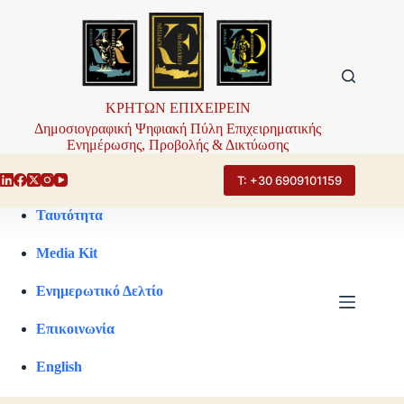
Μετάβαση
στο
περιεχόμενο
ΚΡΗΤΩΝ ΕΠΙΧΕΙΡΕΙΝ
Δημοσιογραφική Ψηφιακή Πύλη Επιχειρηματικής
Ενημέρωσης, Προβολής & Δικτύωσης
Τ: +30 6909101159
Ταυτότητα
Media Kit
Ενημερωτικό Δελτίο
Επικοινωνία
English