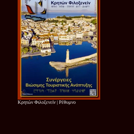
Κρητών Φιλοξενείν | Ρέθυμνο