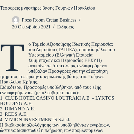
Τέσσερεις μνηστήρες βάσης Γουρνών Ηρακλείου
Press Room Cretan Business
20 Οκτωβρίου 2021
Ειδήσεις
Τ
ο Ταμείο Αξιοποίησης Ιδιωτικής Περιουσίας
του Δημοσίου (ΤΑΙΠΕΔ), εταιρεία μέλος του
Υπερταμείου (Ελληνική Εταιρεία
Συμμετοχών και Περιουσίας ΕΕΣΥΠ)
ανακοίνωσε ότι τέσσερις ενδιαφερόμενοι
υπέβαλαν Προσφορές για την αξιοποίηση
τμήματος της πρώην αμερικανικής βάσης στις Γούρνες
Ηρακλείου Κρήτης.
Ειδικότερα, Προσφορές υποβλήθηκαν από τους εξής
ενδιαφερόμενους (με αλφαβητική σειρά):
1. CLUB HOTEL CASINO LOUTRAKI A.E. – LYKTOS
HOLDING Α.Ε.
2. DIMAND Α.Ε.
3. REDS Α.Ε.
4. VIVION INVESTMENTS S.à r.l.
Η διαδικασία αξιολόγησης των υποβληθέντων εγγράφων,
ώστε να διαπιστωθεί η πλήρωση των προβλεπόμενων