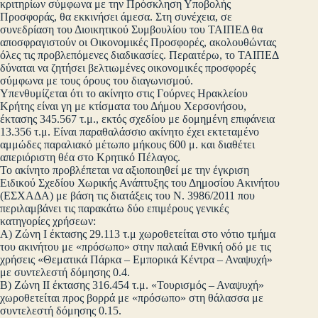
κριτηρίων σύμφωνα με την Πρόσκληση Υποβολής
Προσφοράς, θα εκκινήσει άμεσα. Στη συνέχεια, σε
συνεδρίαση του Διοικητικού Συμβουλίου του ΤΑΙΠΕΔ θα
αποσφραγιστούν οι Οικονομικές Προσφορές, ακολουθώντας
όλες τις προβλεπόμενες διαδικασίες. Περαιτέρω, το ΤΑΙΠΕΔ
δύναται να ζητήσει βελτιωμένες οικονομικές προσφορές
σύμφωνα με τους όρους του διαγωνισμού.
Υπενθυμίζεται ότι το ακίνητο στις Γούρνες Ηρακλείου
Κρήτης είναι γη με κτίσματα του Δήμου Χερσονήσου,
έκτασης 345.567 τ.μ., εκτός σχεδίου με δομημένη επιφάνεια
13.356 τ.μ. Είναι παραθαλάσσιο ακίνητο έχει εκτεταμένο
αμμώδες παραλιακό μέτωπο μήκους 600 μ. και διαθέτει
απεριόριστη θέα στο Κρητικό Πέλαγος.
Το ακίνητο προβλέπεται να αξιοποιηθεί με την έγκριση
Ειδικού Σχεδίου Χωρικής Ανάπτυξης του Δημοσίου Ακινήτου
(ΕΣΧΑΔΑ) με βάση τις διατάξεις του Ν. 3986/2011 που
περιλαμβάνει τις παρακάτω δύο επιμέρους γενικές
κατηγορίες χρήσεων:
A) Ζώνη Ι έκτασης 29.113 τ.μ χωροθετείται στο νότιο τμήμα
του ακινήτου με «πρόσωπο» στην παλαιά Εθνική οδό με τις
χρήσεις «Θεματικά Πάρκα – Εμπορικά Κέντρα – Αναψυχή»
με συντελεστή δόμησης 0.4.
B) Ζώνη ΙΙ έκτασης 316.454 τ.μ. «Τουρισμός – Αναψυχή»
χωροθετείται προς βορρά με «πρόσωπο» στη θάλασσα με
συντελεστή δόμησης 0.15.