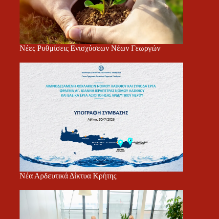
Νέες Ρυθμίσεις Ενισχύσεων Νέων Γεωργών
Νέα Αρδευτικά Δίκτυα Κρήτης