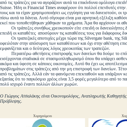
από τις τράπεζες για να αγοράζουν αυτά τα επικίνδυνα ομόλογα επειδ
Suisse. Ήδη οι Financial Times αναφέρουν ότι πολλοί επενδυτές στη
τους και τα είχαν χρησιμοποιήσει ως εγγύηση για να δανειστούν, οι 
πίσω αυτά τα δάνεια. Αυτό σίγουρα είναι μια αρνητική εξέλιξη καθόσ
εκεί που τοποθετήθηκαν χάθηκαν τα χρήματα. Άρα θα αρχίσουν οι αθ
Οι τράπεζες συνήθως χρεοκοπούν είτε επειδή οι δανειολήπτες δεν 
επειδή οι καταθέτες αποσύρουν τις καταθέσεις τους για διάφορους δ
Οι τραπεζικές αποτυχίες μέχρι τώρα της Silvergate bank, της Silico
οφειλόταν στην απόσυρση των καταθέσεων και όχι στην αθέτηση επι
εμφανίζεται και ο δεύτερος λόγος χρεοκοπίας των τραπεζών.
Περαιτέρω αθετήσεις επιστροφής των δανείων θα δούμε το επόμε
εισέρχονται σταδιακά σε στασιμοπληθωρισμό όπου θα υπάρχει ασθε
ακόμα και ύφεση σε κάποιες οικονομίες. Αυτό θα έχει ως αποτέλεσμα
προβλημάτων στις τράπεζες από την μη επιστροφή των δανείων. Τέτοι
από τις τράπεζες. Αλλά εάν τα φαινόμενα επεκταθούν και υπάρξουν 
εξαιτίας ότι το παγκόσμιο χρέος είναι 3,5 φορές μεγαλύτερο από το 
πολύ ισχυρό έναντι πολλών άλλων χωρών.
Ο Γιώργος Ατσαλάκης είναι Οικονομολόγος, Αναπληρωτής Καθηγητής 
Πρόβλεψης.
Χορηγούμενο
Χορ