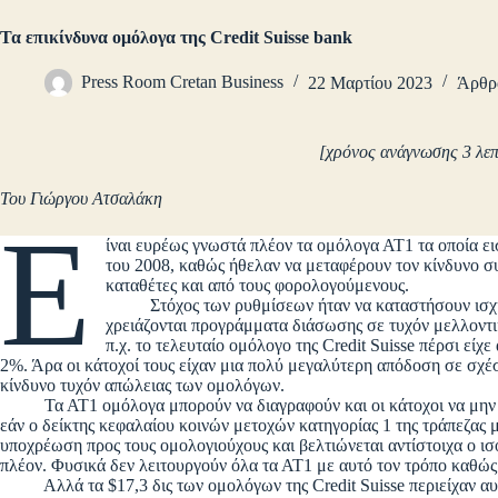
Τα επικίνδυνα ομόλογα της Credit Suisse bank
Press Room Cretan Business
22 Μαρτίου 2023
Άρθρ
[χρόνος ανάγνωσης 3 λεπτ
Του Γιώργου Ατσαλάκη
Ε
ίναι ευρέως γνωστά πλέον τα ομόλογα ΑΤ1 τα οποία ει
του 2008, καθώς ήθελαν να μεταφέρουν τον κίνδυνο σ
καταθέτες και από τους φορολογούμενους.
Στόχος των ρυθμίσεων ήταν να καταστήσουν ισχυρ
χρειάζονται προγράμματα διάσωσης σε τυχόν μελλοντι
π.χ. το τελευταίο ομόλογο της Credit Suisse πέρσι εί
2%. Άρα οι κάτοχοί τους είχαν μια πολύ μεγαλύτερη απόδοση σε σχέσ
κίνδυνο τυχόν απώλειας των ομολόγων.
Τα ΑΤ1 ομόλογα μπορούν να διαγραφούν και οι κάτοχοι να μην εισ
εάν ο δείκτης κεφαλαίου κοινών μετοχών κατηγορίας 1 της τράπεζας 
υποχρέωση προς τους ομολογιούχους και βελτιώνεται αντίστοιχα ο ι
πλέον. Φυσικά δεν λειτουργούν όλα τα ΑΤ1 με αυτό τον τρόπο καθώς
Αλλά τα $17,3 δις των ομολόγων της Credit Suisse περιείχαν αυτή