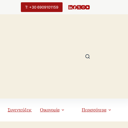
Τ: +30 6909101159
Συνεντεύξεις
Οικονομία
Περισσότερα