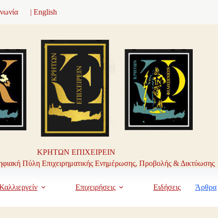
ινωνία
| English
ΚΡΗΤΩΝ ΕΠΙΧΕΙΡΕΙΝ
φιακή Πύλη Επιχειρηματικής Ενημέρωσης, Προβολής & Δικτύωσης
Καλλιεργείν
Επιχειρήσεις
Ειδήσεις
Άρθρα