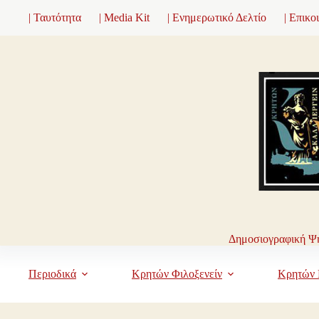
Μετάβαση
| Ταυτότητα
| Media Kit
| Ενημερωτικό Δελτίο
| Επικο
στο
περιεχόμενο
Δημοσιογραφική Ψη
Περιοδικά
Κρητών Φιλοξενείν
Κρητών 