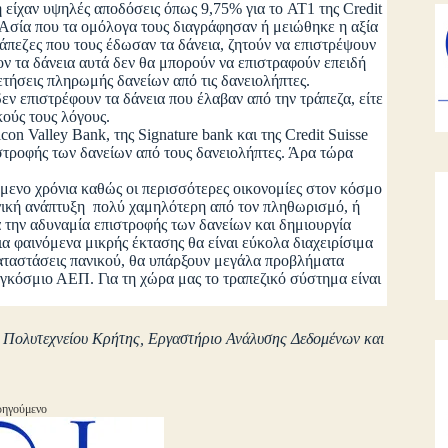
ή είχαν υψηλές αποδόσεις όπως 9,75% για το AT1 της Credit
ν Ασία που τα ομόλογα τους διαγράφησαν ή μειώθηκε η αξία
τράπεζες που τους έδωσαν τα δάνεια, ζητούν να επιστρέψουν
ον τα δάνεια αυτά δεν θα μπορούν να επιστραφούν επειδή
ετήσεις πληρωμής δανείων από τις δανειολήπτες.
επιστρέφουν τα δάνεια που έλαβαν από την τράπεζα, είτε
ικούς τους λόγους.
n Valley Bank, της Signature bank και της Credit Suisse
στροφής των δανείων από τους δανειολήπτες. Άρα τώρα
νο χρόνια καθώς οι περισσότερες οικονομίες στον κόσμο
νική ανάπτυξη πολύ χαμηλότερη από τον πληθωρισμό, ή
 την αδυναμία επιστροφής των δανείων και δημιουργία
α φαινόμενα μικρής έκτασης θα είναι εύκολα διαχειρίσιμα
καταστάσεις πανικού, θα υπάρξουν μεγάλα προβλήματα
παγκόσμιο ΑΕΠ. Για τη χώρα μας το τραπεζικό σύστημα είναι
Πολυτεχνείου Κρήτης, Εργαστήριο Ανάλυσης Δεδομένων και
ηγούμενο