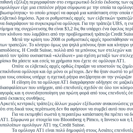
πιθανή εξέλιξη περιγραφόταν στο ενημερωτικό δελτίο έκδοσης των ο
ομολόγων είχε μια επιπλέον ρήτρα σύμφωνα με την οποία τα ομόλογ
βιωσιμότητας» το οποίο μπορεί να αφορά μια κατάσταση στην οποία 
ελβετικό δημόσιο. Άρα οι ρυθμιστικές αρχές των ελβετικών τραπεζώ
να διαγράψουν τα συγκεκριμένα ομόλογα. Για την τράπεζα UBS, η εν
τίμημα της συγχώνευσης θα είναι $3,2 δις θα υπάρχει ένα όφελος περί
τον κίνδυνο που λαμβάνει από την προβληματική τράπεζα Credit Suiss
Μετά την κρίση του 2008 οι ρυθμιστικές αρχές προσπάθησαν να 
των τραπεζών. Το κίνητρο όμως για ψηλά μπόνους ήταν και κίνητρο
αποδόσεις. Η Credit Suisse, πολλά από τα μπόνους των στελεχών κα
αυτό τον τρόπο ουσιαστικά «κλείδωνε» μια σχέση μεταξύ των στελε
ρίσκο θα χάσετε και εσείς τα χρήματα που έχετε σε ομόλογα ΑΤ1.
Οπότε οι ελβετικές αρχές ορθώς έπραξαν να υποστούν τις ζημίες κ
επικίνδυνα ομόλογα και όχι μόνο οι μέτοχοι. Δεν θα ήταν σωστό το μ
για τους οποίους υπήρχε η σχετική ρήτρα ανεξάρτητα αν την γνώριζαν 
Η είδηση ότι τα ομόλογα ΑΤ1 διαγράφησαν οδήγησε σε μαζικές 
διασφαλίσεων που υπήρχαν, από επενδυτές σχεδόν σε όλο τον κόσμο
αγοράς και η συνειδητοποίηση για πρώτη φορά από τους επενδυτές ό
από έκτακτες συνθήκες.
Αρκετές κεντρικές τράπεζες άλλων χωρών εξέδωσαν ανακοινώσεις για
ότι στη δικιά τους περίπτωση δεν θα αφήσουν να συμβεί αυτό που συν
Για να εκτιμηθεί σωστά η περαιτέρω κατάσταση θα πρέπει να δοθού
ΑΤ1. Σύμφωνα με στοιχεία του Bloomberg η Pimco, η Invesco και η
υπολοίπων ομολόγων AT1 της Credit Suisse.
Τα ομόλογα AT1 είναι πολύ δημοφιλή στους Ασιάτες επενδυτές οι