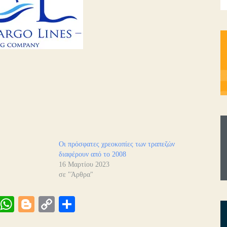
Οι πρόσφατες χρεοκοπίες των τραπεζών
διαφέρουν από το 2008
16 Μαρτίου 2023
σε "Άρθρα"
Vi
W
Bl
C
Μ
be
ha
og
op
οι