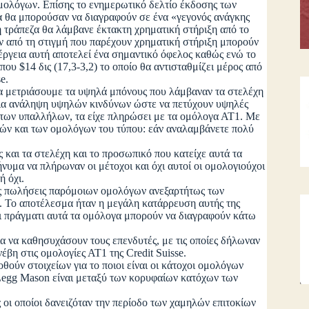
μολόγων. Επίσης το ενημερωτικό δελτίο έκδοσης των
α θα μπορούσαν να διαγραφούν σε ένα «γεγονός ανάγκης
η τράπεζα θα λάμβανε έκτακτη χρηματική στήριξη από το
ν από τη στιγμή που παρέχουν χρηματική στήριξη μπορούν
έργεια αυτή αποτελεί ένα σημαντικό όφελος καθώς ενώ το
που $14 δις (17,3-3,2) το οποίο θα αντισταθμίζει μέρος από
e.
μετριάσουμε τα υψηλά μπόνους που λάμβαναν τα στελέχη
 για ανάληψη υψηλών κινδύνων ώστε να πετύχουν υψηλές
ι των υπαλλήλων, τα είχε πληρώσει με τα ομόλογα ΑΤ1. Με
χών και των ομολόγων του τύπου: εάν αναλαμβάνετε πολύ
αι τα στελέχη και το προσωπικό που κατείχε αυτά τα
ήνυμα να πλήρωναν οι μέτοχοι και όχι αυτοί οι ομολογιούχοι
ή όχι.
πωλήσεις παρόμοιων ομολόγων ανεξαρτήτως των
. Το αποτέλεσμα ήταν η μεγάλη κατάρρευση αυτής της
τι πράγματι αυτά τα ομόλογα μπορούν να διαγραφούν κάτω
 να καθησυχάσουν τους επενδυτές, με τις οποίες δήλωναν
έβη στις ομολογίες ΑΤ1 της Credit Suisse.
ν στοιχείων για το ποιοι είναι οι κάτοχοι ομολόγων
 Legg Mason είναι μεταξύ των κορυφαίων κατόχων των
 οποίοι δανειζόταν την περίοδο των χαμηλών επιτοκίων