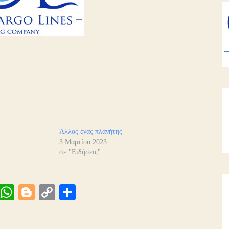
Άλλος ένας πλανήτης
3 Μαρτίου 2023
σε "Ειδήσεις"
Vi
W
Bl
C
Μ
be
ha
og
op
οι
ts
ge
y
ρ