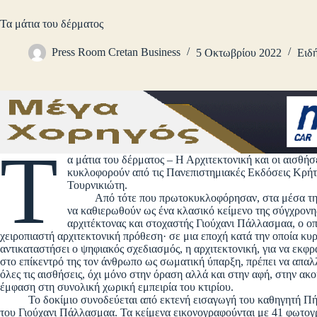
Τα μάτια του δέρματος
Press Room Cretan Business
5 Οκτωβρίου 2022
Ειδή
Τ
α μάτια του δέρματος – Η Αρχιτεκτονική και οι αισθήσ
κυκλοφορούν από τις Πανεπιστημιακές Εκδόσεις Κρήτ
Τουρνικιώτη.
Από τότε που πρωτοκυκλοφόρησαν, στα μέσα της δε
να καθιερωθούν ως ένα κλασικό κείμενο της σύγχρονης
αρχιτέκτονας και στοχαστής Γιούχανι Πάλλασμαα, ο οπ
χειροπιαστή αρχιτεκτονική πρόθεση· σε μια εποχή κατά την οποία κυρι
αντικαταστήσει ο ψηφιακός σχεδιασμός, η αρχιτεκτονική, για να εκφρ
στο επίκεντρό της τον άνθρωπο ως σωματική ύπαρξη, πρέπει να απαλ
όλες τις αισθήσεις, όχι μόνο στην όραση αλλά και στην αφή, στην ακ
έμφαση στη συνολική χωρική εμπειρία του κτιρίου.
Το δοκίμιο συνοδεύεται από εκτενή εισαγωγή του καθηγητή Πήτε
του Γιούχανι Πάλλασμαα. Τα κείμενα εικονογραφούνται με 41 φωτογρ