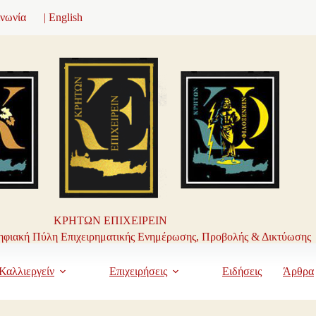
ινωνία
| English
ΚΡΗΤΩΝ ΕΠΙΧΕΙΡΕΙΝ
φιακή Πύλη Επιχειρηματικής Ενημέρωσης, Προβολής & Δικτύωσης
Καλλιεργείν
Επιχειρήσεις
Ειδήσεις
Άρθρα