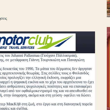
σεις
εις του Juhanni Pallasmaa (Γιούχανι Πάλλασμαα),
ης, σε μετάφραση Γιάννη Τουρνικιώτη και Παναγιώτη
καετίας του 1990, Τα μάτια του δέρματος δεν άργησαν
 αρχιτεκτονικής θεωρίας. Στις σελίδες τους ο Φινλανδός
οίος προλογίζει την ελληνική έκδοση, εκφράζει μια
αρχεί η ψηφιακή εικόνα και το χέρι του αρχιτέκτονα το έχει
άσει ανθρώπινες ψυχολογικές ποιότητες και να επαναφέρει
λαγεί από τον οφθαλμοκεντρισμό της και να απευθυνθεί σε
οή, στην όσφρηση, ακόμα και στη γεύση· οφείλει να δώσει
ρ ΜακΚήθ στη ζωή, στο έργο και στη διανοητική πορεία
αφίες και σχέδια.