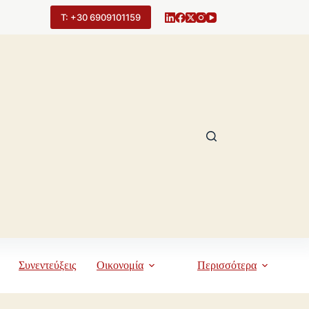
Τ: +30 6909101159
Συνεντεύξεις
Οικονομία
Περισσότερα