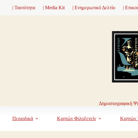
Μετάβαση
| Ταυτότητα
| Media Kit
| Ενημερωτικό Δελτίο
| Επικο
στο
περιεχόμενο
Δημοσιογραφική Ψη
Περιοδικά
Κρητών Φιλοξενείν
Κρητών 