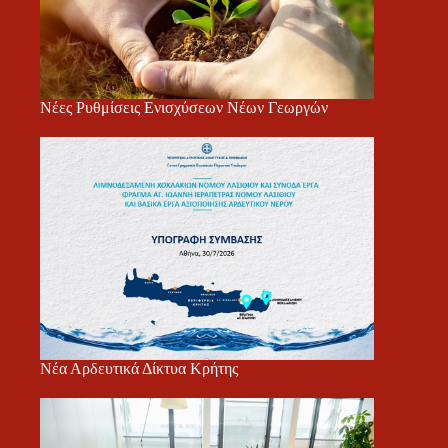
Νέες Ρυθμίσεις Ενισχύσεων Νέων Γεωργών
Νέα Αρδευτικά Δίκτυα Κρήτης