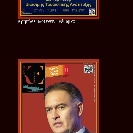
Κρητών Φιλοξενείν | Ρέθυμνο