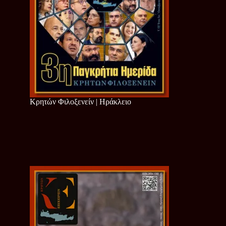
Κρητών Φιλοξενείν | Ηράκλειο