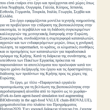
που είναι εταίροι στο έργο και προέρχονται από χώρες όπως
είναι Νορβηγία, Ουγγαρία, Γαλλία, Κύπρος, Ισπανία,
Εσθονία, Γερμανία, Τουρκία, Ιταλία, Γεωργία, Σερβία και
Ελλάδα.
Στο έργο εφαρμόζονται μοντέλα τεχνητής νοημοσύνης
για να προβλέψουν την επίδραση της βιοποικιλότητας στην
οικονομία, το περιβάλλον και τη διάδοση συγκεκριμένων
καλλιεργειών της μεσογειακής διατροφής στην Ευρώπη.
Συγκεκριμένα, συνδυάζονται η συμπεριφορά καταναλωτών,
αγροτών και των ενδιαφερόμενων μερών, όπως η χονδρική
πώληση, τα supermarket, το κράτος, οι κλιματικές συνθήκες
και οι προτιμήσεις των καταναλωτών για παραδοσιακά
τρόφιμα της Κρήτης. Κατά τη διάρκεια της συνάντησης, οι
υπεύθυνοι των Πακέτων Εργασίας πρόκειται να
παρουσιάσουν τα αποτελέσματα που προέκυψαν κατά τον
πρώτο χρόνο διεξαγωγής του έργου και τις δραστηριότητες
διάδοσης των προϊόντων της Κρήτης προς τις χώρες της
Ευρώπης.
Το έργο, με τίτλο «Παραγοντικό εργαλείο
προσομοίωσης για τη βελτίωση της βιοποικιλότητας στην
αγροδιατροφική αλυσίδα από το πιρούνι ως το χωράφι»
(Fork-to-farm agent-based simulation tool augmenting
BIOdiversity in the agri-food VALUE chain-BIOVALUE),
χρηματοδοτείται στο πλαίσιο του Προγράμματος
Horizon2020. Έχει χρονική διάρκεια τέσσερα έτη, έχοντας