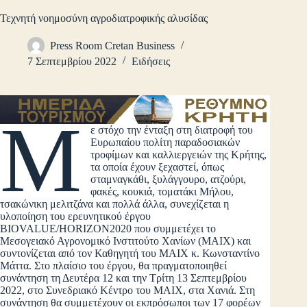
Τεχνητή νοημοσύνη αγροδιατροφικής αλυσίδας
Press Room Cretan Business
7 Σεπτεμβρίου 2022
Ειδήσεις
Μ
ε στόχο την ένταξη στη διατροφή του
Ευρωπαίου πολίτη παραδοσιακών
τροφίμων και καλλιεργειών της Κρήτης,
τα οποία έχουν ξεχαστεί, όπως
σταμναγκάθι, ξυλάγγουρο, ατζούρι,
φακές, κουκιά, τοματάκι Μήλου,
τσακώνικη μελιτζάνα και πολλά άλλα, συνεχίζεται η
υλοποίηση του ερευνητικού έργου
BIOVALUE/HORIZON2020 που συμμετέχει το
Μεσογειακό Αγρονομικό Ινστιτούτο Χανίων (MAIX) και
συντονίζεται από τον Καθηγητή του ΜΑΙΧ κ. Κωνσταντίνο
Μάττα. Στο πλαίσιο του έργου, θα πραγματοποιηθεί
συνάντηση τη Δευτέρα 12 και την Τρίτη 13 Σεπτεμβρίου
2022, στο Συνεδριακό Κέντρο του ΜΑΙΧ, στα Χανιά. Στη
συνάντηση θα συμμετέχουν οι εκπρόσωποι των 17 φορέων