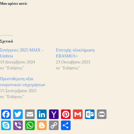
Μου αρέσει αυτό:
Σχετικά
Συνέργειες 2025 ΜΑΙΧ –
Επιτυχής ολοκλήρωση
Umbria
ERASMUS+
19 Δεκεμβρίου 2024
23 Οκτωβρίου 2023
σε "Ειδήσεις"
σε "Ειδήσεις"
Προστιθέμενη αξία
τουριστικών επιχειρήσεων
15 Σεπτεμβρίου 2021
σε "Ειδήσεις"
Fa
T
E
Li
Y
Pi
G
O
Pr
ce
wi
m
nk
ah
nt
m
ut
in
S
Vi
W
Bl
C
Μ
bo
tte
ail
ed
oo
er
ail
lo
t