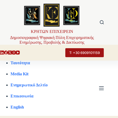
Μετάβαση
στο
περιεχόμενο
ΚΡΗΤΩΝ ΕΠΙΧΕΙΡΕΙΝ
Δημοσιογραφική Ψηφιακή Πύλη Επιχειρηματικής
Ενημέρωσης, Προβολής & Δικτύωσης
Τ: +30 6909101159
Ταυτότητα
Media Kit
Ενημερωτικό Δελτίο
Επικοινωνία
English