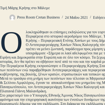
Τιμή Μάχης Κρήτης στο Μάλεμε
Press Room Cretan Business
24 Μαΐου 2021
Ειδήσει
Ο
λοκληρώθηκαν οι επίσημες εκδηλώσεις για τον εορτ
Περιφέρεια στο ιστορικό αεροδρόμιο του Μάλεμε.
Κρήτης – Περιφερειακή Ενότης Χανίων με τους Δήμ
Ο Αντιπεριφερειάρχης Χανίων Νίκος Καλογερής τό
πρέπει να μείνει ζωντανή, παράδειγμα προς μίμηση γ
υπογράμμισε «Σήμερα οι λαοί αδελφωμένοι πια με το
Ειρήνη και Δημοκρατία στην Ευρώπη και σε όλο τον κόσμο. Τα ξεχωρι
ιστορίας, δεν θα πρέπει να σβήσουν ποτέ από το νου και την καρδιά μ
Την Περιφέρεια Κρήτης εκπροσώπησε ο Περιφερειάρχης Κρήτης Σταύ
των πεσόντων ενώ παραβρέθηκαν Αντιπεριφερειάρχες και περιφερεια
κυβέρνησης, της βουλής, ξένων κρατών, στρατιωτικών και τοπικών 
Μετά το τρισάγιο στη μνήμη των πεσόντων που τέλεσαν οι Μητροπ
& Σελίνου Αμφιλόχιος, έγιναν τα αποκαλυπτήρια του μνημείου της 
Παναγιωτόπουλο, τον Αντιπεριφερειάρχη Χανίων Νίκο Καλογερή κα
Πλατανιά Γιάννη Μαλανδράκη.
Στο χαιρετισμό του ο Υπουργός Εθνικής Άμυνας Νίκος Παναγιωτόπου
φρόνημα και την επιχειρησιακή ικανότητα των ένοπλων δυνάμεων της
διοργανωτές δήμους για την εκδήλωση. Στη διάρκεια της εκδήλωσης 