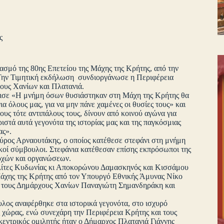
ς
ασμό της 80ης Επετείου της Μάχης της Κρήτης, από την
 Την Τιμητική εκδήλωση συνδιοργάνωσε η Περιφέρεια
ους Χανίων και Πλατανιά.
νισε «Η μνήμη όσων θυσιάστηκαν στη Μάχη της Κρήτης θα
ια όλους μας, για να μην πάνε χαμένες οι θυσίες τους» και
υς τότε αντιπάλους τους, δίνουν από κοινού αγώνα για
στά αυτά γεγονότα της ιστορίας μας και της παγκόσμιας
ας».
ρος Αρναουτάκης, ο οποίος κατέθεσε στεφάνι στη μνήμη
κοί σύμβουλοι. Στεφάνια κατέθεσαν επίσης εκπρόσωποι της
αρχών και οργανώσεων.
ολίτες Κυδωνίας κι Αποκορώνου Δαμασκηνός και Κισσάμου
Μάχης της Κρήτης από τον Υπουργό Εθνικής Άμυνας Νίκο
ι τους Δημάρχους Χανίων Παναγιώτη Σημανδηράκη και
λος αναφέρθηκε στα ιστορικά γεγονότα, στο ισχυρό
 χώρας, ενώ συνεχάρη την Περιφέρεια Κρήτης και τους
κεντρικός ομιλητής ήταν ο Δήμαρχος Πλατανιά Γιάννης