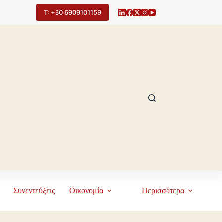
Τ: +30 6909101159
Συνεντεύξεις
Οικονομία
Περισσότερα