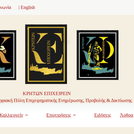
ινωνία
| English
ΚΡΗΤΩΝ ΕΠΙΧΕΙΡΕΙΝ
φιακή Πύλη Επιχειρηματικής Ενημέρωσης, Προβολής & Δικτύωσης
Καλλιεργείν
Επιχειρήσεις
Ειδήσεις
Άρθρα