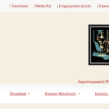
Μετάβαση
| Ταυτότητα
| Media Kit
| Ενημερωτικό Δελτίο
| Επικο
στο
περιεχόμενο
Δημοσιογραφική Ψη
Περιοδικά
Κρητών Φιλοξενείν
Κρητών 