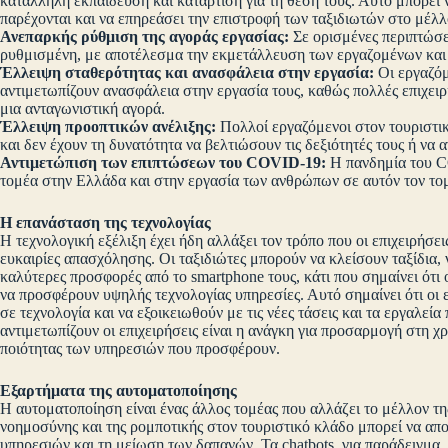
κατάλληλη εκπαίδευση και κατάρτιση για τη θέση τους. Αυτό μπορεί
παρέχονται και να επηρεάσει την επιστροφή των ταξιδιωτών στο μέλλ
Ανεπαρκής ρύθμιση της αγοράς εργασίας:
Σε ορισμένες περιπτώσει
ρυθμισμένη, με αποτέλεσμα την εκμετάλλευση των εργαζομένων και
Έλλειψη σταθερότητας και ανασφάλεια στην εργασία:
Οι εργαζόμ
αντιμετωπίζουν ανασφάλεια στην εργασία τους, καθώς πολλές επιχειρ
μια ανταγωνιστική αγορά.
Έλλειψη προοπτικών ανέλιξης:
Πολλοί εργαζόμενοι στον τουριστικ
και δεν έχουν τη δυνατότητα να βελτιώσουν τις δεξιότητές τους ή να 
Αντιμετώπιση των επιπτώσεων του COVID-19:
Η πανδημία του C
τομέα στην Ελλάδα και στην εργασία των ανθρώπων σε αυτόν τον το
Η επανάσταση της τεχνολογίας
Η τεχνολογική εξέλιξη έχει ήδη αλλάξει τον τρόπο που οι επιχειρήσει
ευκαιρίες απασχόλησης. Οι ταξιδιώτες μπορούν να κλείσουν ταξίδια, 
καλύτερες προσφορές από το smartphone τους, κάτι που σημαίνει ότι οι
να προσφέρουν υψηλής τεχνολογίας υπηρεσίες. Αυτό σημαίνει ότι οι 
σε τεχνολογία και να εξοικειωθούν με τις νέες τάσεις και τα εργαλεί
αντιμετωπίζουν οι επιχειρήσεις είναι η ανάγκη για προσαρμογή στη χρ
ποιότητας των υπηρεσιών που προσφέρουν.
Εξαρτήματα της αυτοματοποίησης
Η αυτοματοποίηση είναι ένας άλλος τομέας που αλλάζει το μέλλον τη
νοημοσύνης και της ρομποτικής στον τουριστικό κλάδο μπορεί να αποτ
υπηρεσιών και τη μείωση των δαπανών. Τα chatbots, για παράδειγμα