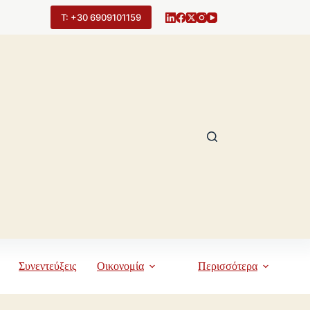
Τ: +30 6909101159
Συνεντεύξεις
Οικονομία
Περισσότερα