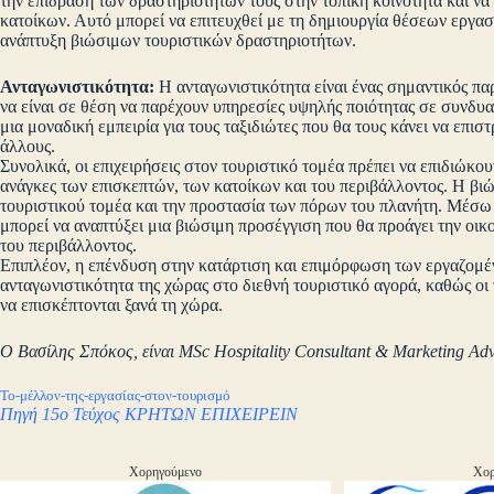
την επίδραση των δραστηριοτήτων τους στην τοπική κοινότητα και 
κατοίκων. Αυτό μπορεί να επιτευχθεί με τη δημιουργία θέσεων εργασί
ανάπτυξη βιώσιμων τουριστικών δραστηριοτήτων.
Ανταγωνιστικότητα:
Η ανταγωνιστικότητα είναι ένας σημαντικός παρ
να είναι σε θέση να παρέχουν υπηρεσίες υψηλής ποιότητας σε συνδυα
μια μοναδική εμπειρία για τους ταξιδιώτες που θα τους κάνει να επι
άλλους.
Συνολικά, οι επιχειρήσεις στον τουριστικό τομέα πρέπει να επιδιώκ
ανάγκες των επισκεπτών, των κατοίκων και του περιβάλλοντος. Η βιώ
τουριστικού τομέα και την προστασία των πόρων του πλανήτη. Μέσω τ
μπορεί να αναπτύξει μια βιώσιμη προσέγγιση που θα προάγει την οικ
του περιβάλλοντος.
Επιπλέον, η επένδυση στην κατάρτιση και επιμόρφωση των εργαζομέν
ανταγωνιστικότητα της χώρας στο διεθνή τουριστικό αγορά, καθώς οι 
να επισκέπτονται ξανά τη χώρα.
Ο Βασίλης Σπόκος, είναι MSc Hospitality Consultant & Marketing Ad
Το-μέλλον-της-εργασίας-στον-τουρισμό
Πηγή 15o Τεύχος ΚΡΗΤΩΝ ΕΠΙΧΕΙΡΕΙΝ
Χορηγούμενο
Χορ