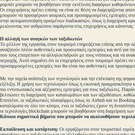
ρομπότ μπορούν να βοηθήσουν στην εκτέλεση διαφόρων καθηκόντων,
Οι επιχειρήσεις πρέπει επίσης να είναι σε θέση να διαχειρίζονται α
μπορούν να προσφέρουν ατομικές και προσαρμοσμένες εμπειρίες στου
στην αυτοματοποίηση ορισμένων διαδικασιών, όπως η διαχείριση κρ
μειώνοντας τον ανθρώπινο παράγοντα στις επιχειρήσεις και κάνοντας 
Η αλλαγή των αναγκών των ταξιδιωτών
Το μέλλον της εργασίας στον τουρισμό επηρεάζεται επίσης από την α
αναζητούν πλέον αυθεντικές και προσωπικές εμπειρίες και αντί για τη
που τους επιτρέπουν να αλληλοεπιδρούν με τους ντόπιους και να ανα
περιοχής. Αυτό σημαίνει ότι οι επιχειρήσεις στον τουρισμό πρέπει ν
προσαρμοσμένες εμπειρίες που θα είναι πιο αυθεντικές και προσαρμοσ
Με την ταχεία ανάπτυξη των τεχνολογιών και την επέκταση της ψηφιακ
εξέλιξη. Η χρήση των τεχνολογιών όπως η εικονική πραγματικότητα 
πιο εντυπωσιακές και αξέχαστες εμπειρίες για τους ταξιδιώτες. Παρ
βελτιώσει τη διαχείριση των καταλυμάτων και των αξιοθέατων, καθώ
Επιπλέον, οι ταξιδιωτικές πλατφόρμες όπως το Airbnb και το Bookin
καταλύματα σε όλο τον κόσμο, ενώ οι ταξιδιώτες έχουν τη δυνατότητ
οι τεχνολογίες blockchain μπορούν να βοηθήσουν στη διαχείριση τ
Κάποια σημαντικά βήματα που μπορούν να ακολουθήσουν περιλ
Εκπαίδευση και κατάρτιση:
Οι εργαζόμενοι στον τουριστικό τομέα 
απαιτήσεις των ταξιδιωτών και να εξελιχθούν στις νέες τεχνολογίες 