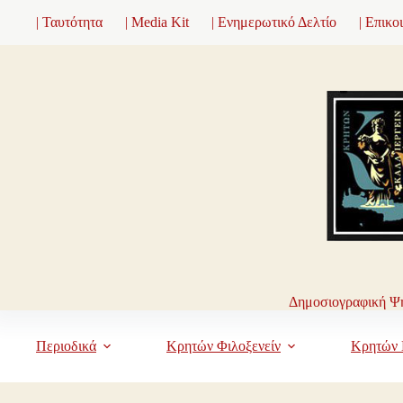
Μετάβαση
| Ταυτότητα
| Media Kit
| Ενημερωτικό Δελτίο
| Επικο
στο
περιεχόμενο
Δημοσιογραφική Ψη
Περιοδικά
Κρητών Φιλοξενείν
Κρητών 