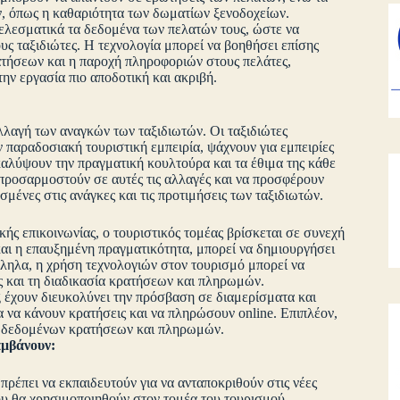
 όπως η καθαριότητα των δωματίων ξενοδοχείων.
ποτελεσματικά τα δεδομένα των πελατών τους, ώστε να
ς ταξιδιώτες. Η τεχνολογία μπορεί να βοηθήσει επίσης
ατήσεων και η παροχή πληροφοριών στους πελάτες,
την εργασία πιο αποδοτική και ακριβή.
λλαγή των αναγκών των ταξιδιωτών. Οι ταξιδιώτες
ν παραδοσιακή τουριστική εμπειρία, ψάχνουν για εμπειρίες
καλύψουν την πραγματική κουλτούρα και τα έθιμα της κάθε
α προσαρμοστούν σε αυτές τις αλλαγές και να προσφέρουν
μένες στις ανάγκες και τις προτιμήσεις των ταξιδιωτών.
ής επικοινωνίας, ο τουριστικός τομέας βρίσκεται σε συνεχή
και η επαυξημένη πραγματικότητα, μπορεί να δημιουργήσει
άλληλα, η χρήση τεχνολογιών στον τουρισμό μπορεί να
ς και τη διαδικασία κρατήσεων και πληρωμών.
g έχουν διευκολύνει την πρόσβαση σε διαμερίσματα και
α να κάνουν κρατήσεις και να πληρώσουν online. Επιπλέον,
ων δεδομένων κρατήσεων και πληρωμών.
αμβάνουν:
πρέπει να εκπαιδευτούν για να ανταποκριθούν στις νέες
που θα χρησιμοποιηθούν στον τομέα του τουρισμού.