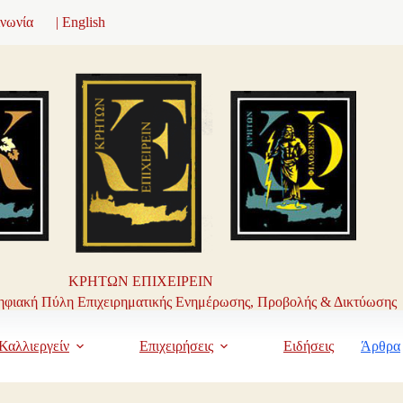
ινωνία
| English
ΚΡΗΤΩΝ ΕΠΙΧΕΙΡΕΙΝ
φιακή Πύλη Επιχειρηματικής Ενημέρωσης, Προβολής & Δικτύωσης
Καλλιεργείν
Επιχειρήσεις
Ειδήσεις
Άρθρα