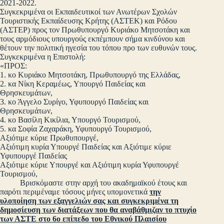
2021-2022.
Συγκεκριμένα οι Εκπαιδευτικοί των Ανωτέρων Σχολών
Τουριστικής Εκπαίδευσης Κρήτης (ΑΣΤΕΚ) και Ρόδου
(ΑΣΤΕΡ) προς τον Πρωθυπουργό Κυριάκο Μητσοτάκη και
τους αρμόδιους υπουργούς εκπέμπουν σήμα κινδύνου και
θέτουν την πολιτική ηγεσία του τόπου προ των ευθυνών τους.
Συγκεκριμένα η Επιστολή:
«ΠΡΟΣ:
1. κο Κυριάκο Μητσοτάκη, Πρωθυπουργό της Ελλάδας,
2. κα Νίκη Κεραμέως, Υπουργό Παιδείας και
Θρησκευμάτων,
3. κο Άγγελο Συρίγο, Υφυπουργό Παιδείας και
Θρησκευμάτων,
4. κο Βασίλη Κικίλια, Υπουργό Τουρισμού,
5. κα Σοφία Ζαχαράκη, Υφυπουργό Τουρισμού,
Αξιότιμε κύριε Πρωθυπουργέ,
Αξιότιμη κυρία Υπουργέ Παιδείας και Αξιότιμε κύριε
Υφυπουργέ Παιδείας
Αξιότιμε κύριε Υπουργέ και Αξιότιμη κυρία Υφυπουργέ
Τουρισμού,
Βρισκόμαστε στην αρχή του ακαδημαϊκού έτους και
παρότι περιμέναμε τόσους μήνες υπομονετικά
την
υλοποίηση των εξαγγελιών σας και συγκεκριμένα τη
δημοσίευση των διατάξεων που θα αναβάθμιζαν το πτυχίο
των ΑΣΤΕ στο 6ο επίπεδο του Εθνικού Πλαισίου