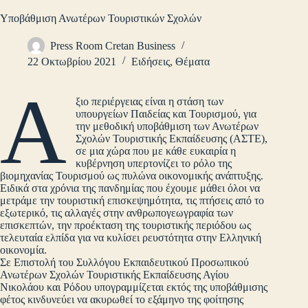
Υποβάθμιση Ανωτέρων Τουριστικών Σχολών
Press Room Cretan Business
22 Οκτωβρίου 2021
Ειδήσεις
,
Θέματα
Ά
ξιο περιέργειας είναι η στάση των
υπουργείων Παιδείας και Τουρισμού, για
την μεθοδική υποβάθμιση των Ανωτέρων
Σχολών Τουριστικής Εκπαίδευσης (ΑΣΤΕ),
σε μια χώρα που με κάθε ευκαιρία η
κυβέρνηση υπερτονίζει το ρόλο της
βιομηχανίας Τουρισμού ως πυλώνα οικονομικής ανάπτυξης.
Ειδικά στα χρόνια της πανδημίας που έχουμε μάθει όλοι να
μετράμε την τουριστική επισκεψημότητα, τις πτήσεις από το
εξωτερικό, τις αλλαγές στην ανθρωπογεωγραφία των
επισκεπτών, την προέκταση της τουριστικής περιόδου ως
τελευταία ελπίδα για να κυλίσει ρευστότητα στην Ελληνική
οικονομία.
Σε Επιστολή του Συλλόγου Εκπαιδευτικού Προσωπικού
Ανωτέρων Σχολών Τουριστικής Εκπαίδευσης Αγίου
Νικολάου και Ρόδου υπογραμμίζεται εκτός της υποβάθμισης
φέτος κινδυνεύει να ακυρωθεί το εξάμηνο της φοίτησης