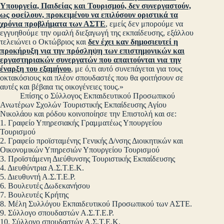
Υπουργεία, Παιδείας και Τουρισμού, δεν συνεργαστούν,
ως οφείλουν, προκειμένου να επιλύσουν οριστικά τα
χρόνια προβλήματα των ΑΣΤΕ
, εμείς δεν μπορούμε να
εγγυηθούμε την ομαλή διεξαγωγή της εκπαίδευσης, εξάλλου
τελειώνει ο Οκτώβριος και
δεν έχει καν δημοσιευτεί η
προκήρυξη νια την πρόσληψη των επιστημονικών και
εργαστηριακών συνεργατών που απαιτούνται νια την
έναρξη του εξαμήνου
, με ό,τι αυτό συνεπάγεται για τους
οκτακόσιους και πλέον σπουδαστές που θα φοιτήσουν σε
αυτές και βέβαια τις οικογένειες τους.»
Επίσης ο Σύλλογος Εκπαιδευτικού Προσωπικού
Ανωτέρων Σχολών Τουριστικής Εκπαίδευσης Αγίου
Νικολάου και ρόδου κοινοποίησε την Επιστολή και σε:
1. Γραφείο Υπηρεσιακής Γραμματέως Υπουργείου
Τουρισμού
2. Γραφείο προϊσταμένης Γενικής Δ/νσης Διοικητικών και
Οικονομικών Υπηρεσιών Υπουργείου Τουρισμού
3. Προϊστάμενη Διεύθυνσης Τουριστικής Εκπαίδευσης
4. Διευθύντρια Α.Σ.Τ.Ε.Κ.
5. Διευθυντή Α.Σ.Τ.Ε.Ρ.
6. Βουλευτές Δωδεκανήσου
7. Βουλευτές Κρήτης
8. Μέλη Συλλόγου Εκπαιδευτικού Προσωπικού των ΑΣΤΕ.
9. Σύλλογο σπουδαστών Α.Σ.Τ.Ε.Ρ.
10. Σύλλογο σπουδαστών Α.Σ.Τ.Ε.Κ.