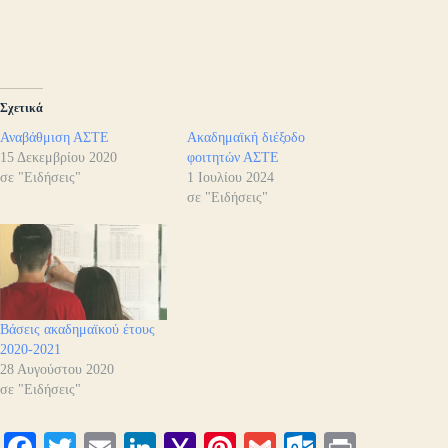
Σχετικά
Αναβάθμιση ΑΣΤΕ
Ακαδημαϊκή διέξοδο
15 Δεκεμβρίου 2020
φοιτητών ΑΣΤΕ
σε "Ειδήσεις"
1 Ιουλίου 2024
σε "Ειδήσεις"
Βάσεις ακαδημαϊκού έτους
2020-2021
28 Αυγούστου 2020
σε "Ειδήσεις"
Fa
T
E
Li
Y
Pi
G
O
Pr