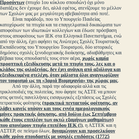
Προσόντων
(πτυχίο 1ου κύκλου σπουδών) όχι μόνο
διατάξεις δεν έχουμε δει, αλλά εφέτος, ατενίζουμε το μέλλον
των Σχολών μας με μεγαλύτερη αβεβαιότητα από ποτέ.
Είναι παράδοξο, που το Υπουργείο Παιδείας
κατοχύρωσε τα πτυχία και τα επαγγελματικά δικαιώματα των
αποφοίτων των ιδιωτικών κολλεγίων και έδωσε πρόσβαση
στους αποφοίτους των ΙΕΚ στα Ελληνικά Πανεπιστήμια, ενώ
από την άλλη, έχει αφήσει τις Ανώτερες Σχολές Τουριστικής
Εκπαίδευσης του Υπουργείου Τουρισμού, δύο ιστορικές
δημόσιες σχολές ξενοδοχειακής διοίκησης, αδιαβάθμητες και
βέβαια τους σπουδαστές τους στον αέρα,
χωρίς καμία
προοπτική εξειδίκευσης μετά το πτυχίο τους, λες και ο
κλάδος της φιλοξενίας, δεν έχει ανάγκη από αξιόλογα και
εξειδικευμένα στελέχη, όταν μάλιστα όλοι αναγνωρίζουν
τον τουρισμό ως τη «3αριά Βιομηχανία» της χώρας μας
.
Από την άλλη, παρά την αδιαφορία αλλά και τις
τρικλοποδιές της πολιτείας, που άφησε τις ΑΣΤΕ να μπουν
στις φετινές πανελλήνιες εισαγωγικές εξετάσεις ως Σχολές
τετραετούς φοίτησης
(πρακτικά πενταετούς φοίτησης, αν
λάβει κανείς υπόψιν και τους εννέα ημερολογιακούς
μήνες πρακτικής άσκησης, από Ιούλιο έως Σεπτέμβριο
κάθε έτους επιπλέον των οκτώ εξαμήνων μαθημάτων)
που απονέμουν πτυχίο επιπέδου ΙΕΚ (!)
, η ΑΣΤΕΚ και η
ΑΣΤΕΡ, σε πείσμα όλων,
δυναμώνουν και προσελκύουν
κάθε χρόνο σπουδαστές με υψηλές επιδόσεις (17725