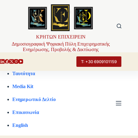
Μετάβαση
στο
περιεχόμενο
ΚΡΗΤΩΝ ΕΠΙΧΕΙΡΕΙΝ
Δημοσιογραφική Ψηφιακή Πύλη Επιχειρηματικής
Ενημέρωσης, Προβολής & Δικτύωσης
Τ: +30 6909101159
Ταυτότητα
Media Kit
Ενημερωτικό Δελτίο
Επικοινωνία
English