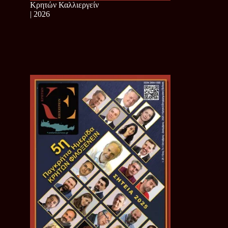
Κρητών Καλλιεργείν
| 2026