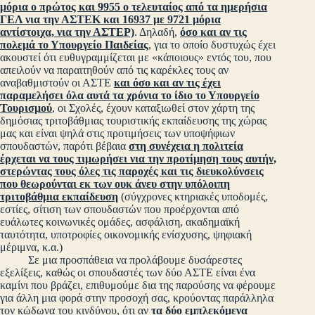
μόρια ο πρώτος και 9955 ο τελευταίος από τα ημερήσια
ΓΕΛ νια την ΑΣΤΕΚ και 16937 με 9721 μόρια
αντίστοιχα, νια την ΑΣΤΕΡ)
. Δηλαδή,
όσο και αν τις
πολεμά το Υπουργείο Παιδείας
, για το οποίο δυστυχώς έχει
ακουστεί ότι ευθυγραμμίζεται με «κάποιους» εντός του, που
απειλούν να παραιτηθούν από τις καρέκλες τους αν
αναβαθμιστούν οι ΑΣΤΕ
και όσο και αν τις έχει
παραμελήσει όλα αυτά τα χρόνια το ίδιο το Υπουργείο
Τουρισμού
, οι Σχολές, έχουν καταξιωθεί στον χάρτη της
δημόσιας τριτοβάθμιας τουριστικής εκπαίδευσης της χώρας
μας και είναι ψηλά στις προτιμήσεις των υποψήφιων
σπουδαστών, παρότι βέβαια
στη συνέχεια η πολιτεία
έρχεται να τους τιμωρήσει νια την προτίμηση τους αυτήν,
στερώντας τους όλες τις παροχές και τις διευκολύνσεις
που θεωρούνται εκ των ουκ άνευ στην υπόλοιπη
τριτοβάθμια εκπαίδευση
(σύγχρονες κτηριακές υποδομές,
εστίες, σίτιση των σπουδαστών που προέρχονται από
ευάλωτες κοινωνικές ομάδες, ασφάλιση, ακαδημαϊκή
ταυτότητα, υποτροφίες οικονομικής ενίσχυσης, ψηφιακή
μέριμνα, κ.α.)
Σε μια προσπάθεια να προλάβουμε δυσάρεστες
εξελίξεις, καθώς οι σπουδαστές των δύο ΑΣΤΕ είναι ένα
καμίνι που βράζει, επιθυμούμε δια της παρούσης να φέρουμε
για άλλη μια φορά στην προσοχή σας, κρούοντας παράλληλα
τον κώδωνα του κινδύνου, ότι αν
τα δύο εμπλεκόμενα