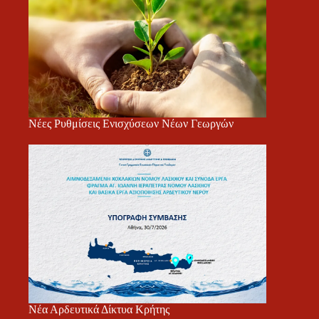
Νέες Ρυθμίσεις Ενισχύσεων Νέων Γεωργών
Νέα Αρδευτικά Δίκτυα Κρήτης