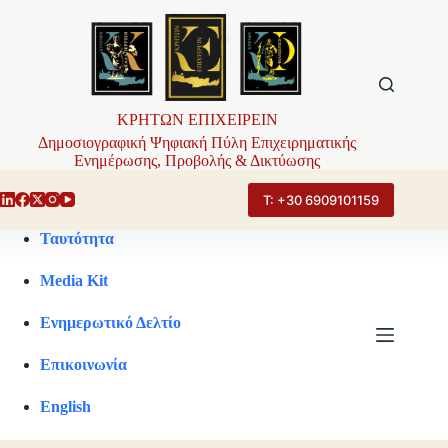
Μετάβαση
στο
περιεχόμενο
ΚΡΗΤΩΝ ΕΠΙΧΕΙΡΕΙΝ
Δημοσιογραφική Ψηφιακή Πύλη Επιχειρηματικής
Ενημέρωσης, Προβολής & Δικτύωσης
Τ: +30 6909101159
Ταυτότητα
Media Kit
Ενημερωτικό Δελτίο
Επικοινωνία
English