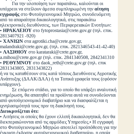
Για την υλοποίηση των παραπάνω, καλούνται οι
υπόχρεοι να στείλουν άμεσα συμπληρωμένη την
αίτηση
εγγραφής
στο Φυτοϋγειονομικό Μητρώο, συνοδευόμενη
από τα απαραίτητα δικαιολογητικά, στις παρακάτω
ηλεκτρονικές διευθύνσεις, των Περιφερειακών Ενοτήτων:
•
ΗΡΑΚΛΕΙΟΥ
στο
fytoprostasia@crete.gov.gr
(τηλ. επικ.
2813407921 -920)
•
ΧΑΝΙΩΝ
στα
agrotiki.cha@crete.gov.gr
,
malandraki@crete.gov.gr
, (τηλ. επικ. 2821346543-41-42-40)
•
ΛΑΣΙΘΙΟΥ
στο
karataraki@crete.gov.gr
,
a.mihou@crete.gov.gr
(τηλ. επικ. 2841340508, 2842341310
•
ΡΕΘΥΜΝΟΥ
στο
daok_reth@crete.gov.gr
(τηλ. επικ
2831343805, 2831343822)
ή να τις καταθέσουν στις κατά τόπους Διευθύνσεις Αγροτικής
Ανάπτυξης (ΔΑΑΚ/ΔΑΑ) ή τα Τοπικά γραφεία τους (εφόσον
υπάρχουν).
Σε επόμενο στάδιο, για το οποίο θα υπάρξει αναλυτική
ενημέρωση, θα απαιτηθεί τα προϊόντα αυτά να συνοδεύονται
από φυτοϋγειονομικό διαβατήριο και να διασφαλίζεται η
ιχνηλασιμότητά τους πριν τη διακίνησή τους.
Διευκρινίζεται ότι:
• Αιτήσεις οι οποίες θα έχουν ελλιπή δικαιολογητικά, δεν θα
διεκπεραιώνονται από τις αρμόδιες Υπηρεσίες.• Η εγγραφή
στο Φυτοϋγειονομικό Μητρώο αποτελεί προϋπόθεση για την
έγκριση έκδοσης φυτοϋγειονομικού διαβατηρίου, η οποία