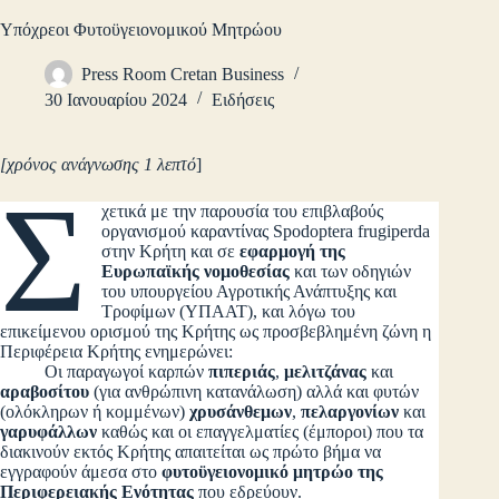
Υπόχρεοι Φυτοϋγειονομικού Μητρώου
Press Room Cretan Business
30 Ιανουαρίου 2024
Ειδήσεις
[χρόνος ανάγνωσης 1 λεπτό
]
Σ
χετικά με την παρουσία του επιβλαβούς
οργανισμού καραντίνας Spodoptera frugiperda
στην Κρήτη και σε
εφαρμογή της
Ευρωπαϊκής νομοθεσίας
και των οδηγιών
του υπουργείου Αγροτικής Ανάπτυξης και
Τροφίμων (ΥΠΑΑΤ), και λόγω του
επικείμενου ορισμού της Κρήτης ως προσβεβλημένη ζώνη η
Περιφέρεια Κρήτης ενημερώνει:
Οι παραγωγοί καρπών
πιπεριάς
,
μελιτζάνας
και
αραβοσίτου
(για ανθρώπινη κατανάλωση) αλλά και φυτών
(ολόκληρων ή κομμένων)
χρυσάνθεμων
,
πελαργονίων
και
γαρυφάλλων
καθώς και οι επαγγελματίες (έμποροι) που τα
διακινούν εκτός Κρήτης απαιτείται ως πρώτο βήμα να
εγγραφούν άμεσα στο
φυτοϋγειονομικό μητρώο της
Περιφερειακής Ενότητας
που εδρεύουν.