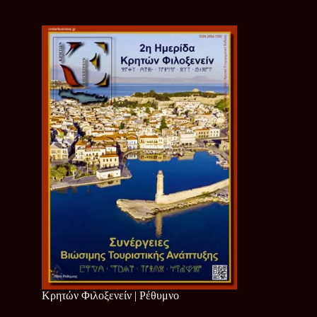
Κρητών Φιλοξενείν | Ρέθυμνο