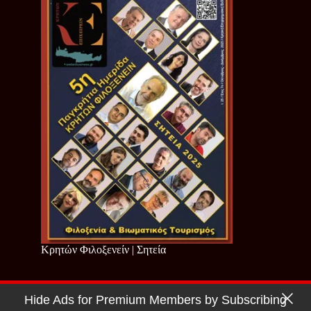
Κρητών Φιλοξενείν | Σητεία
Hide Ads for Premium Members by Subscribing
Copyright © 2026 - Cretan Business | Κρητών Επιχειρείν