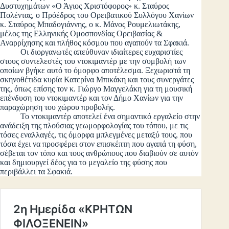
Δυστυχημάτων «Ο Άγιος Χριστόφορος» κ. Σταύρος
Πολέντας, ο Πρόέδρος του Ορειβατικού Συλλόγου Χανίων
κ. Σταύρος Μπαδογιάννης, ο κ. Μάνος Ρουμελιωτάκης,
μέλος της Ελληνικής Ομοσπονδίας Ορειβασίας &
Αναρρίχησης και πλήθος κόσμου που αγαπούν τα Σφακιά.
Οι διοργανωτές απεύθυναν ιδιαίτερες ευχαριστίες
στους συντελεστές του ντοκιμαντέρ με την συμβολή των
οποίων βγήκε αυτό το όμορφο αποτέλεσμα. Ξεχωριστά τη
σκηνοθέτιδα κυρία Κατερίνα Μπικάκη και τους συνεργάτες
της, όπως επίσης τον κ. Γιώργο Μαγγελάκη για τη μουσική
επένδυση του ντοκιμαντέρ και τον Δήμο Χανίων για την
παραχώρηση του χώρου προβολής.
Το ντοκιμαντέρ αποτελεί ένα σημαντικό εργαλείο στην
ανάδειξη της πλούσιας γεωμορφολογίας του τόπου, με τις
τόσες εναλλαγές, τις όμορφα μπλεγμένες μεταξύ τους, που
τόσα έχει να προσφέρει στον επισκέπτη που αγαπά τη φύση,
σέβεται τον τόπο και τους ανθρώπους που διαβιούν σε αυτόν
και δημιουργεί δέος για το μεγαλείο της φύσης που
περιβάλλει τα Σφακιά.