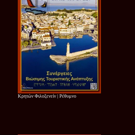
Κρητών Φιλοξενείν | Ρέθυμνο