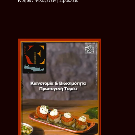
Κρητών Φιλοξενείν | Ηράκλειο