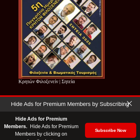
Κρητών Φιλοξενείν | Σητεία
Hide Ads for Premium Members by Subscribing
Copyright © 2026 - Cretan Business | Κρητών Επιχειρείν
Όροι Χρήσης
|
Πολιτική Απορρήτου
Hide Ads for Premium
Members.
Hide Ads for Premium
Subscribe Now
Members by clicking on