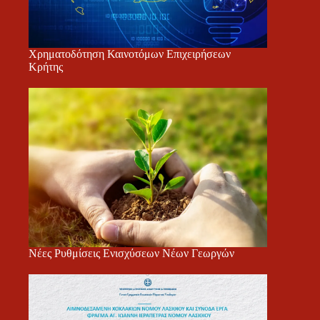
Χρηματοδότηση Καινοτόμων Επιχειρήσεων
Κρήτης
Νέες Ρυθμίσεις Ενισχύσεων Νέων Γεωργών