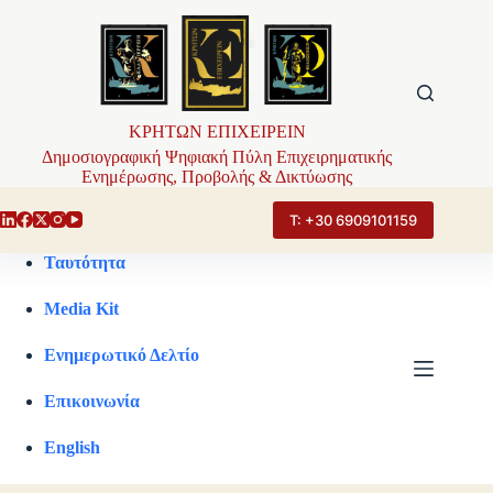
Μετάβαση
στο
περιεχόμενο
ΚΡΗΤΩΝ ΕΠΙΧΕΙΡΕΙΝ
Δημοσιογραφική Ψηφιακή Πύλη Επιχειρηματικής
Ενημέρωσης, Προβολής & Δικτύωσης
Τ: +30 6909101159
Ταυτότητα
Media Kit
Ενημερωτικό Δελτίο
Επικοινωνία
English