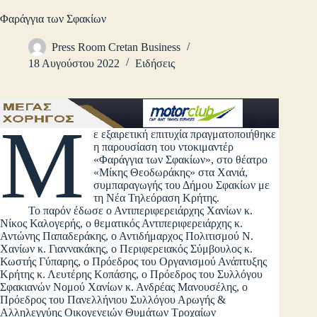
Φαράγγια των Σφακίων
Press Room Cretan Business
18 Αυγούστου 2022
Ειδήσεις
Μ
ε εξαιρετική επιτυχία πραγματοποιήθηκε
η παρουσίαση του ντοκιμαντέρ
«Φαράγγια των Σφακίων», στο θέατρο
«Μίκης Θεοδωράκης» στα Χανιά,
συμπαραγωγής του Δήμου Σφακίων με
τη Νέα Τηλεόραση Κρήτης.
Το παρόν έδωσε ο Αντιπεριφερειάρχης Χανίων κ.
Νίκος Καλογερής, ο θεματικός Αντιπεριφερειάρχης κ.
Αντώνης Παπαδεράκης, ο Αντιδήμαρχος Πολιτισμού Ν.
Χανίων κ. Γιαννακάκης, ο Περιφερειακός Σύμβουλος κ.
Κωστής Γύπαρης, ο Πρόεδρος του Οργανισμού Ανάπτυξης
Κρήτης κ. Λευτέρης Κοπάσης, ο Πρόεδρος του Συλλόγου
Σφακιανών Νομού Χανίων κ. Ανδρέας Μανουσέλης, ο
Πρόεδρος του Πανελλήνιου Συλλόγου Αρωγής &
Αλληλεγγύης Οικογενειών Θυμάτων Τροχαίων