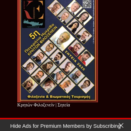
Κρητών Φιλοξενείν | Σητεία
Hide Ads for Premium Members by Subscribing
Copyright © 2026 - Cretan Business | Κρητών Επιχειρείν