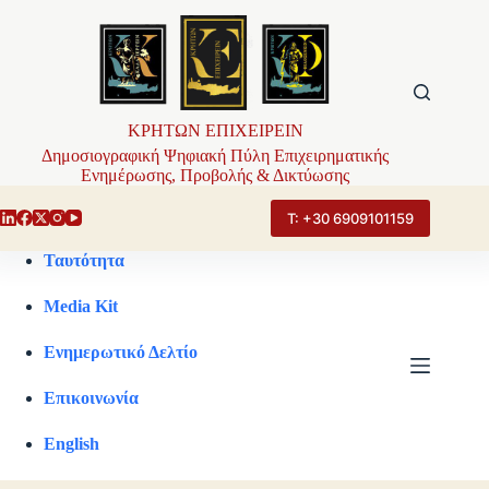
Μετάβαση
στο
περιεχόμενο
ΚΡΗΤΩΝ ΕΠΙΧΕΙΡΕΙΝ
Δημοσιογραφική Ψηφιακή Πύλη Επιχειρηματικής
Ενημέρωσης, Προβολής & Δικτύωσης
Τ: +30 6909101159
Ταυτότητα
Media Kit
Ενημερωτικό Δελτίο
Επικοινωνία
English