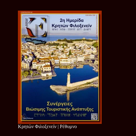
Κρητών Φιλοξενείν | Ρέθυμνο