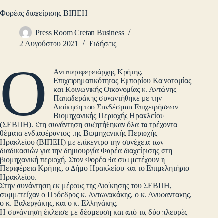
Φορέας διαχείρισης ΒΙΠΕΗ
Press Room Cretan Business
2 Αυγούστου 2021
Ειδήσεις
Ο
Αντιπεριφερειάρχης Κρήτης,
Επιχειρηματικότητας Εμπορίου Καινοτομίας
και Κοινωνικής Οικονομίας κ. Αντώνης
Παπαδεράκης συναντήθηκε με την
Διοίκηση του Συνδέσμου Επιχειρήσεων
Βιομηχανικής Περιοχής Ηρακλείου
(ΣΕΒΠΗ). Στη συνάντηση συζητήθηκαν όλα τα τρέχοντα
θέματα ενδιαφέροντος της Βιομηχανικής Περιοχής
Ηρακλείου (ΒΙΠΕΗ) με επίκεντρο την συνέχεια των
διαδικασιών για την δημιουργία Φορέα διαχείρισης στη
βιομηχανική περιοχή. Στον Φορέα θα συμμετέχουν η
Περιφέρεια Κρήτης, ο Δήμο Ηρακλείου και το Επιμελητήριο
Ηρακλείου.
Στην συνάντηση εκ μέρους της Διοίκησης του ΣΕΒΠΗ,
συμμετείχαν ο Πρόεδρος κ. Αντωνακάκης, ο κ. Ανυφαντακης,
ο κ. Βαλεργάκης, και ο κ. Ελληνάκης.
Η συνάντηση έκλεισε με δέσμευση και από τις δύο πλευρές