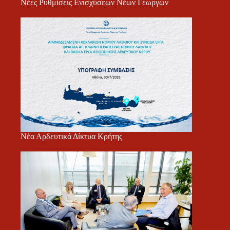
Νέες Ρυθμίσεις Ενισχύσεων Νέων Γεωργών
Νέα Αρδευτικά Δίκτυα Κρήτης