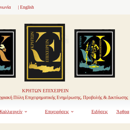
ινωνία
| English
ΚΡΗΤΩΝ ΕΠΙΧΕΙΡΕΙΝ
φιακή Πύλη Επιχειρηματικής Ενημέρωσης, Προβολής & Δικτύωσης
Καλλιεργείν
Επιχειρήσεις
Ειδήσεις
Άρθρα