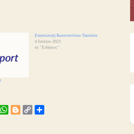
Επανεκλογή Κωνσταντίνου Τασούλα
4 Ιουλίου 2023
σε "Ειδήσεις"
t
Vi
W
Bl
C
Μ
be
ha
og
op
οι
ts
ge
y
ρ