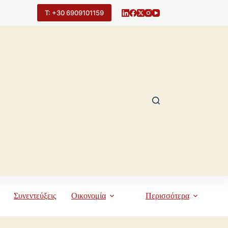
Τ: +30 6909101159
Συνεντεύξεις
Οικονομία
Περισσότερα