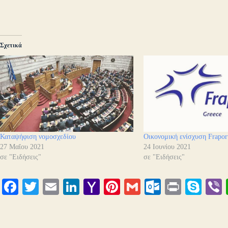
Σχετικά
Καταψήφιση νομοσχεδίου
Οικονομική ενίσχυση Frapor
27 Μαΐου 2021
24 Ιουνίου 2021
σε "Ειδήσεις"
σε "Ειδήσεις"
Fa
T
E
Li
Y
Pi
G
O
Pr
S
ce
wi
m
nk
ah
nt
m
ut
in
ky
bo
tte
ail
ed
oo
er
ail
lo
t
pe
r