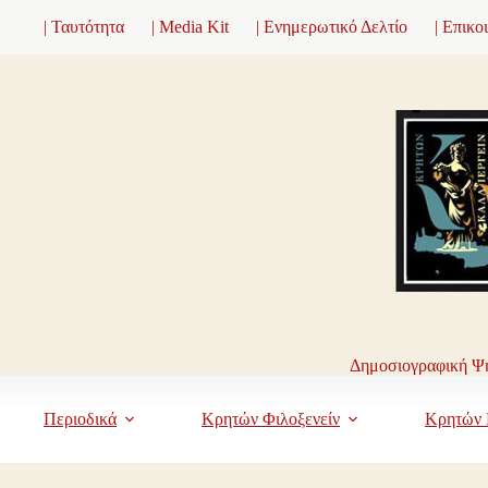
Μετάβαση
| Ταυτότητα
| Media Kit
| Ενημερωτικό Δελτίο
| Επικο
στο
περιεχόμενο
Δημοσιογραφική Ψη
Περιοδικά
Κρητών Φιλοξενείν
Κρητών 