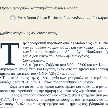
Ωράριο εμπορικών καταστημάτων Αγίου Νικολάου
Press Room Cretan Business
27 Μαΐου 2024
Ειδήσει
[χρόνος ανάγνωσης 45 δευτερόλεπτα]
Τ
ην προαιρετική παράταση από 23 Μαΐου έως και 15 Νοε
των εμπορικών καταστημάτων και των καταστημάτων π
των διοικητικών ορίων του Δήμου Αγίου Νικολάου, π
του Αγίου Νικολάου Μανώλης Μενεγάκης.
Συγκεκριμένα:
▪ Δευτέρα έως Σάββατο από 8:00 – 23:00 και την Κυρι
συμπεριλαμβανομένων και Εορτών, εκτός από την ημέρα του εορτασ
ημέρα της επετείου του «ΟΧΙ» (28η Οκτωβρίου).
▪ Τους υπόλοιπους μήνες η λειτουργία των εμπορικών καταστημάτων 
διατάξεις του Ν. 4177/2013, όπως τροποποιήθηκε και ισχύει.
Σημειώνεται ότι τα εμπορικά καταστήματα και τα καταστήματα πα
απαραίτητη προϋπόθεση την τήρηση της εργατικής νομοθεσίας και τ
Τέλος η παρούσα απόφαση δεν καταλαμβάνει ζητήματα που ρυθμίζον
4177/2013), που διέπουν το ωράριο λειτουργίας των εμπορικών κατ
λειτουργούν όλες τις ώρες της ημέρας και τις ημέρες της εβδομάδας 