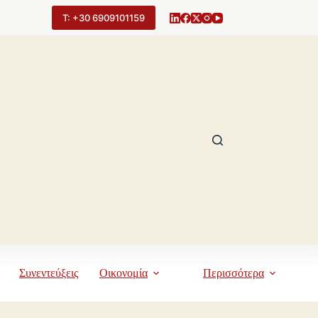
Τ: +30 6909101159
Συνεντεύξεις
Οικονομία
Περισσότερα