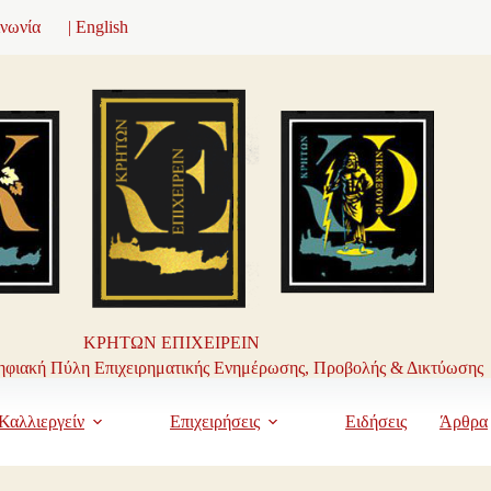
ινωνία
| English
ΚΡΗΤΩΝ ΕΠΙΧΕΙΡΕΙΝ
φιακή Πύλη Επιχειρηματικής Ενημέρωσης, Προβολής & Δικτύωσης
Καλλιεργείν
Επιχειρήσεις
Ειδήσεις
Άρθρα