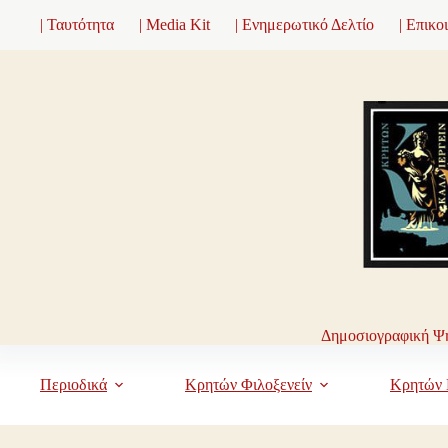
Μετάβαση
| Ταυτότητα
| Media Kit
| Ενημερωτικό Δελτίο
| Επικο
στο
περιεχόμενο
Δημοσιογραφική Ψη
Περιοδικά
Κρητών Φιλοξενείν
Κρητών 