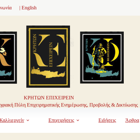
ινωνία
| English
ΚΡΗΤΩΝ ΕΠΙΧΕΙΡΕΙΝ
φιακή Πύλη Επιχειρηματικής Ενημέρωσης, Προβολής & Δικτύωσης
Καλλιεργείν
Επιχειρήσεις
Ειδήσεις
Άρθρα