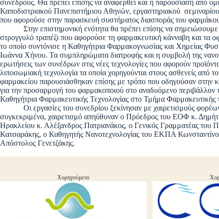
συνέδρους. Θα πρέπει επίσης να αναφερθεί και η παρουσίαση από ο
Καποδιστριακού Πανεπιστήμιου Αθηνών, εργαστηριακού σεμιναρίου
που αφορούσε στην παρασκευή συστήματος διασποράς του φαρμάκου 
Στην επιστημονική ενότητα θα πρέπει επίσης να σημειώσουμε τη
στρογγυλό τραπέζι που αφορούσε τη φαρμακευτική κάνναβη και τα ο
το οποίο συντόνισε η Καθηγήτρια Φαρμακογνωσίας και Χημείας Φυ
Ιωάννα Χήνου. Τα συμπληρώματα διατροφής και η συμβολή της νανοτ
ερωτήσεις των συνέδρων στις νέες τεχνολογίες που αφορούν προϊόν
λιποσωμιακή τεχνολογία τα οποία χορηγούνται στους ασθενείς από το
φαρμακείου παρουσιάσθηκαν επίσης με τρόπο που οδηγούσαν στην κα
για την προσαρμογή του φαρμακοποιού στο αναδυόμενο περιβάλλον τη
Καθηγήτρια Φαρμακευτικής Τεχνολογίας στο Τμήμα Φαρμακευτικής 
Οι εργασίες του συνεδρίου ξεκίνησαν με χαιρετισμούς φορέων κ
συγκεκριμένα, χαιρετισμό απηύθυναν ο Πρόεδρος του ΕΟΦ κ. Δημήτρ
Ηρακλείου κ. Αλέξανδρος Πατριανάκος, ο Γενικός Γραμματέας του
Κατσαράκης, ο Καθηγητής Νανοτεχνολογίας του ΕΚΠΑ Κωνσταντίνος 
Απόστολος Γενετζάκης.
Χορηγούμενο
Χορ