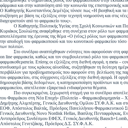
Επισημάνθηκε ο σημαντικός ρόλος του φαρμακοποιού στην εκλαΐκευ
φάρμακα και στην κατανόηση από την κοινωνία της επιστημονικής και
Ο Καθηγητής Κωνσταντίνος Δεμέτζος τόνισε πως «Η βιοηθική και τα 
συζήτηση με βάση τις εξελίξεις στην τεχνητή νοημοσύνη και στις νέ
διαχειριστούν από το φαρμακείο τους».
Ο Καθηγητής Πολιτικής Υγείας στη Σχολή Κοινωνικών και Πολι
Κυριάκος Σουλιώτης αναφέρθηκε στη συνέχεια στον ρόλο των φαρμα
αποτελέσματα της έρευνας της θέμα «Ο (νέος;) ρόλος των φαρμακοπο
την αποδοχή του φαρμακοποιού και του κοινοτικού φαρμακείου τόσο 
των πολιτών.
Στο συνέδριο αναπτύχθηκαν ενότητες που αφορούσαν στη φαρμακ
on line φαρμακεία, καθώς και τον συμβουλευτικό ρόλο του φαρμακο
φαρμακοθεραπεία. Επίσης οι εξελίξεις στη διεθνή αγορά, η meta – c
συνδυασμό με τους κρίκους αλυσίδας, συζητήθηκαν τη δεύτερη ημέρα
περιβάλλον για προβληματισμούς που αφορούν στη βελτίωση της παρ
του φαρμακείου, στις σύγχρονες εξελίξεις στην διεθνή αγορά. Η ορ
δημιουργία βάσης δεδομένων, η κατηγοριοποίηση προϊόντων και η 
φαρμακείου, απετέλεσαν εξαιρετικά ενδιαφέροντα θέματα.
Πιο συγκεκριμένα, ξεχωριστή στιγμή για το συνέδριο αποτέλεσε 
του Φαρμάκου στη Νέα Εποχή» (Πολιτεία – Φαρμακοβιομηχανία – Χο
Δημήτρης Αλιμπέρτης, Γενικός Διευθυντής Ομίλου ΣΥ.Φ.Α.Κ. και στο
ΕΟΦ, Απόστολος Βαλτάς, Πρόεδρος Πανελλήνιου Φαρμακευτικού Σ
Γενικός Διευθυντής Novo Nordisk Hellas, Βασίλης Πενταφράγκας, Ε
Αντιπρόεδρος Συνδέσμου ΕΦΕΧ, Γενικός Διευθυντής Bausch+Lomb, 
Απόστολος Γενετζάκης, Πρόεδρος Δ.Σ. ΣΥ.Φ.Α.Κ.