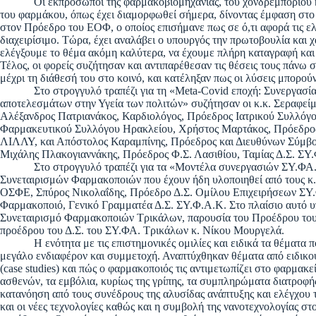
Οι εκπρόσωποι της φαρμακοβιομηχανίας, του χονδρεμπορίου και
του φαρμάκου, όπως έχει διαμορφωθεί σήμερα, δίνοντας έμφαση στο
στον Πρόεδρο του ΕΟΦ, ο οποίος επισήμανε πως σε ό,τι αφορά τις ελλ
διαχειρίσιμο. Τώρα, έχει αναλάβει ο υπουργός την πρωτοβουλία και χ
ελέγξουμε το θέμα ακόμη καλύτερα, να έχουμε πλήρη καταγραφή και ε
Τέλος, οι φορείς συζήτησαν και αντιπαρέθεσαν τις θέσεις τους πάνω
μέχρι τη διάθεσή του στο κοινό, και κατέληξαν πως οι λύσεις μπορο
Στο στρογγυλό τραπέζι για τη «Meta-Covid εποχή: Συνεργασία τ
αποτελεσμάτων στην Υγεία των πολιτών» συζήτησαν οι κ.κ. Σεραφε
Αλέξανδρος Πατριανάκος, Καρδιολόγος, Πρόεδρος Ιατρικού Συλλόγ
Φαρμακευτικού Συλλόγου Ηρακλείου, Χρήστος Μαρτάκος, Πρόεδρο
ΛΙΛΛΥ, και Απόστολος Καραμπίνης, Πρόεδρος και Διευθύνων Σύμβουλ
Μιχάλης Πλακογιαννάκης, Πρόεδρος Φ.Σ. Λασιθίου, Ταμίας Δ.Σ. ΣΥ
Στο στρογγυλό τραπέζι για τα «Μοντέλα συνεργασιών ΣΥ.ΦΑ.» 
Συνεταιρισμών Φαρμακοποιών που έχουν ήδη υλοποιηθεί από τους 
ΟΣΦΕ, Σπύρος Νικολαΐδης, Πρόεδρο Δ.Σ. Ομίλου Επιχειρήσεων ΣΥ
Φαρμακοποιό, Γενικό Γραμματέα Δ.Σ. ΣΥ.Φ.Α.Κ. Στο πλαίσιο αυτό υ
Συνεταιρισμό Φαρμακοποιών Τρικάλων, παρουσία του Προέδρου του 
προέδρου του Δ.Σ. του ΣΥ.ΦΑ. Τρικάλων κ. Νίκου Μουργελά.
Η ενότητα με τις επιστημονικές ομιλίες και ειδικά τα θέματα π
μεγάλο ενδιαφέρον και συμμετοχή. Αναπτύχθηκαν θέματα από ειδικο
(case studies) και πώς ο φαρμακοποιός τις αντιμετωπίζει στο φαρμακ
ασθενών, τα εμβόλια, κυρίως της γρίπης, τα συμπληρώματα διατροφή
κατανόηση από τους συνέδρους της αλυσίδας ανάπτυξης και ελέγχο
και οι νέες τεχνολογίες καθώς και η συμβολή της νανοτεχνολογίας στ