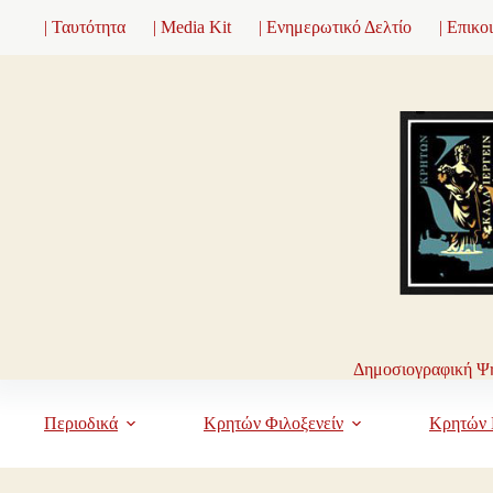
Μετάβαση
| Ταυτότητα
| Media Kit
| Ενημερωτικό Δελτίο
| Επικο
στο
περιεχόμενο
Δημοσιογραφική Ψη
Περιοδικά
Κρητών Φιλοξενείν
Κρητών 