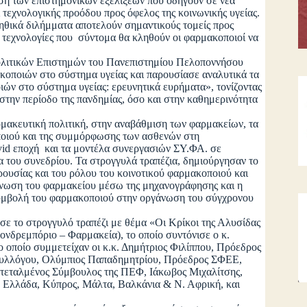
ση των επιστημονικών εξελίξεων που οδηγούν σε νέα
 τεχνολογικής προόδου προς όφελος της κοινωνικής υγείας.
ηθικά διλήμματα αποτελούν σημαντικούς τομείς προς
ες τεχνολογίες που σύντομα θα κληθούν οι φαρμακοποιοί να
τικών Επιστημών του Πανεπιστημίου Πελοποννήσου
κοποιών στο σύστημα υγείας και παρουσίασε αναλυτικά τα
ιών στο σύστημα υγείας: ερευνητικά ευρήματα», τονίζοντας
στην περίοδο της πανδημίας, όσο και στην καθημερινότητα
ευτική πολιτική, στην αναβάθμιση των φαρμακείων, τα
ποιού και της συμμόρφωσης των ασθενών στη
ovid εποχή και τα μοντέλα συνεργασιών ΣΥ.ΦΑ. σε
 του συνεδρίου. Τα στρογγυλά τραπέζια, δημιούργησαν το
ουσίας και του ρόλου του κοινοτικού φαρμακοποιού και
γάνωση του φαρμακείου μέσω της μηχανογράφησης και η
συμβολή του φαρμακοποιού στην οργάνωση του σύγχρονου
το στρογγυλό τραπέζι με θέμα «Οι Κρίκοι της Αλυσίδας
νδρεμπόριο – Φαρμακεία), το οποίο συντόνισε ο κ.
 οποίο συμμετείχαν οι κ.κ. Δημήτριος Φιλίππου, Πρόεδρος
υλλόγου, Ολύμπιος Παπαδημητρίου, Πρόεδρος ΣΦΕΕ,
ντεταλμένος Σύμβουλος της ΠΕΦ, Ιάκωβος Μιχαλίτσης,
Ελλάδα, Κύπρος, Μάλτα, Βαλκάνια & Ν. Αφρική, και