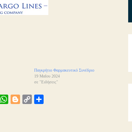
Παγκρήτιο Φαρμακευτικό Συνέδριο
19 Μαΐου 2024
σε "Ειδήσεις"
Vi
W
Bl
C
Μ
be
ha
og
op
οι
ts
ge
y
ρ
A
r
Li
α