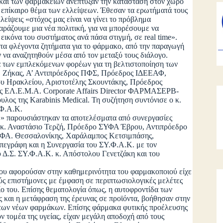
 των φαρμακείων ανέπτυξαν την κατάσταση στον χώρο
 επίκαιρο θέμα των ελλείψεων. Έθεσαν τα ερωτήματά τους
είψεις «στόχος μας είναι να γίνει το πρόβλημα
αράζουμε μια νέα πολιτική, για να μπορέσουμε να
ικόνα του συστήματος ανά πάσα στιγμή, σε real time».
 στα φλέγοντα ζητήματα για το φάρμακο, από την παραγωγή
ύν να αναζητηθούν μέσα από τον μεταξύ τους διάλογο.
ων εμπλεκόμενων φορέων για τη βελτιστοποίηση των
ίμ Ζήκας, Α’ Αντιπρόεδρος ΠΦΣ, Πρόεδρος ΙΔΕΕΑΦ,
ου Ηρακλείου, Αριστοτέλης Σκουντάκης, Πρόεδρος
ς ΕΛ.Ε.Μ.Α. Corporate Affairs Director ΦΑΡΜΑΣΕΡΒ-
ος της Karabinis Medical. Τη συζήτηση συντόνισε ο κ.
.Φ.Α.Κ.
παρουσιάστηκαν τα αποτελέσματα από συνεργασίες
κ.κ. Αναστάσιο Τερζή, Πρόεδρο ΣΥΦΑ Έβρου, Αντιπρόεδρο
.ΦΑ. Θεσσαλονίκης, Χαράλαμπος Κετσιμπάσης,
πεγράφη και η Συνεργασία του ΣΥ.Φ.Α.Κ. με τον
Δ.Σ. ΣΥ.Φ.Α.Κ. κ. Απόστολου Γενετζάκη και του
ου αφορούσαν στην καθημερινότητα του φαρμακοποιού είχε
ύς επιστήμονες με έμφαση σε περιπτωσιολογικές μελέτες
είο του. Επίσης θεματολογία όπως, η αυτοφροντίδα των
ς και η μετάφραση της έρευνας σε προϊόντα, βοήθησαν στην
υ των νέων φαρμάκων. Επίσης φάρμακα φυτικής προέλευσης
ον τομέα της υγείας, είχαν μεγάλη αποδοχή από τους