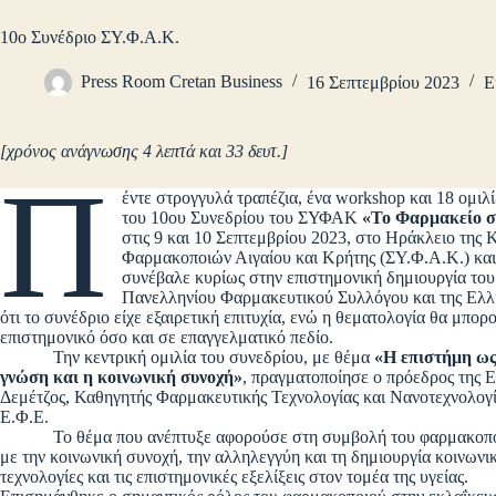
10ο Συνέδριο ΣΥ.Φ.Α.Κ.
Press Room Cretan Business
16 Σεπτεμβρίου 2023
Ε
[χρόνος ανάγνωσης 4 λεπτά και 33 δευτ.]
Π
έντε στρογγυλά τραπέζια, ένα workshop και 18 ομιλ
του 10ου Συνεδρίου του ΣΥΦΑΚ
«Το Φαρμακείο σ
στις 9 και 10 Σεπτεμβρίου 2023, στο Ηράκλειο της
Φαρμακοποιών Αιγαίου και Κρήτης (ΣΥ.Φ.Α.Κ.) και 
συνέβαλε κυρίως στην επιστημονική δημιουργία του
Πανελληνίου Φαρμακευτικού Συλλόγου και της Ελλη
ότι το συνέδριο είχε εξαιρετική επιτυχία, ενώ η θεματολογία θα μπο
επιστημονικό όσο και σε επαγγελματικό πεδίο.
Την κεντρική ομιλία του συνεδρίου, με θέμα
«Η επιστήμη ως
γνώση και η κοινωνική συνοχή»
, πραγματοποίησε ο πρόεδρος της 
Δεμέτζος, Καθηγητής Φαρμακευτικής Τεχνολογίας και Νανοτεχνολογ
Ε.Φ.Ε.
Το θέμα που ανέπτυξε αφορούσε στη συμβολή του φαρμακοποιού σ
με την κοινωνική συνοχή, την αλληλεγγύη και τη δημιουργία κοινωνι
τεχνολογίες και τις επιστημονικές εξελίξεις στον τομέα της υγείας.