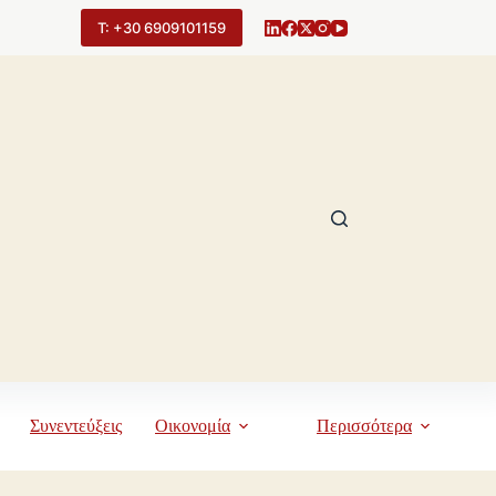
Τ: +30 6909101159
Συνεντεύξεις
Οικονομία
Περισσότερα