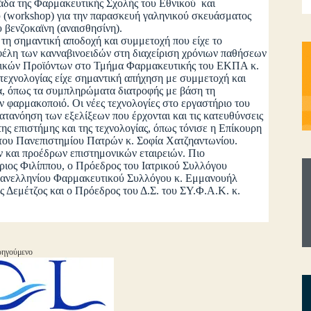
μάδα της Φαρμακευτικής Σχολής του Εθνικού και
 (workshop) για την παρασκευή γαληνικού σκευάσματος
βενζοκαϊνη (αναισθησίνη).
 σημαντική αποδοχή και συμμετοχή που είχε το
φέλη των κανναβινοειδών στη διαχείριση χρόνιων παθήσεων
σικών Προϊόντων στο Τμήμα Φαρμακευτικής του ΕΚΠΑ κ.
εχνολογίας είχε σημαντική απήχηση με συμμετοχή και
τα, όπως τα συμπληρώματα διατροφής με βάση τη
ν φαρμακοποιό. Οι νέες τεχνολογίες στο εργαστήριο του
τανόηση των εξελίξεων που έρχονται και τις κατευθύνσεις
ς επιστήμης και της τεχνολογίας, όπως τόνισε η Επίκουρη
του Πανεπιστημίου Πατρών κ. Σοφία Χατζηαντωνίου.
αι προέδρων επιστημονικών εταιρειών. Πιο
ιος Φιλίππου, ο Πρόεδρος του Ιατρικού Συλλόγου
 Πανελληνίου Φαρμακευτικού Συλλόγου κ. Εμμανουήλ
Δεμέτζος και ο Πρόεδρος του Δ.Σ. του ΣΥ.Φ.Α.Κ. κ.
ηγούμενο