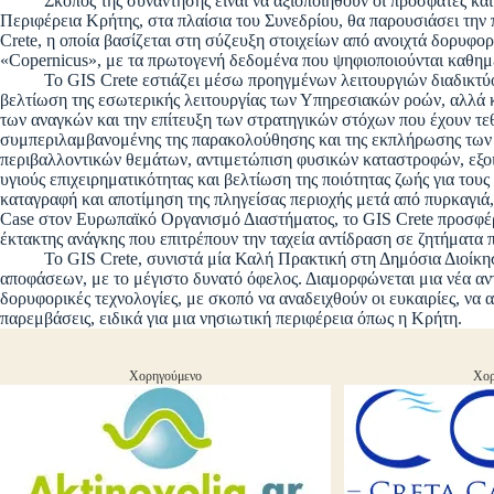
Σκοπός της συνάντησης είναι να αξιοποιηθούν οι πρόσφατες καιν
Περιφέρεια Κρήτης, στα πλαίσια του Συνεδρίου, θα παρουσιάσει 
Crete, η οποία βασίζεται στη σύζευξη στοιχείων από ανοιχτά δορυφ
«Copernicus», με τα πρωτογενή δεδομένα που ψηφιοποιούνται καθημ
Το GIS Crete εστιάζει μέσω προηγμένων λειτουργιών διαδικτύου,
βελτίωση της εσωτερικής λειτουργίας των Υπηρεσιακών ροών, αλλά κ
των αναγκών και την επίτευξη των στρατηγικών στόχων που έχουν τε
συμπεριλαμβανομένης της παρακολούθησης και της εκπλήρωσης των σ
περιβαλλοντικών θεμάτων, αντιμετώπιση φυσικών καταστροφών, εξο
υγιούς επιχειρηματικότητας και βελτίωση της ποιότητας ζωής για του
καταγραφή και αποτίμηση της πληγείσας περιοχής μετά από πυρκαγιά, 
Case στον Ευρωπαϊκό Οργανισμό Διαστήματος, το GIS Crete προσφέρει
έκτακτης ανάγκης που επιτρέπουν την ταχεία αντίδραση σε ζητήματα 
Το GIS Crete, συνιστά μία Καλή Πρακτική στη Δημόσια Διοίκηση
αποφάσεων, με το μέγιστο δυνατό όφελος. Διαμορφώνεται μια νέα αντ
δορυφορικές τεχνολογίες, με σκοπό να αναδειχθούν οι ευκαιρίες, να α
παρεμβάσεις, ειδικά για μια νησιωτική περιφέρεια όπως η Κρήτη.
Χορηγούμενο
Χορ