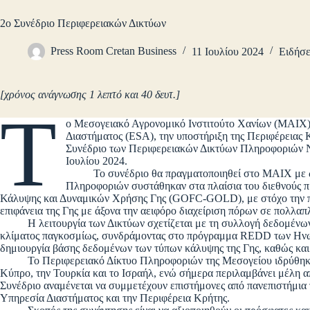
2ο Συνέδριο Περιφερειακών Δικτύων
Press Room Cretan Business
11 Ιουλίου 2024
Ειδήσε
[χρόνος ανάγνωσης 1 λεπτό και 40 δευτ.]
Τ
ο Μεσογειακό Αγρονομικό Ινστιτούτο Χανίων (ΜΑΙΧ)
Διαστήματος (ESA), την υποστήριξη της Περιφέρειας Κ
Συνέδριο των Περιφερειακών Δικτύων Πληροφοριών Ν
Ιουλίου 2024.
Το συνέδριο θα πραγματοποιηθεί στο ΜΑΙΧ με ώρα 
Πληροφοριών συστάθηκαν στα πλαίσια του διεθνούς
Κάλυψης και Δυναμικών Χρήσης Γης (GOFC-GOLD), με στόχο την πα
επιφάνεια της Γης με άξονα την αειφόρο διαχείριση πόρων σε πολλα
Η λειτουργία των Δικτύων σχετίζεται με τη συλλογή δεδομένων 
κλίματος παγκοσμίως, συνδράμοντας στο πρόγραμμα REDD των Ηνωμ
δημιουργία βάσης δεδομένων των τύπων κάλυψης της Γης, καθώς και
Το Περιφερειακό Δίκτυο Πληροφοριών της Μεσογείου ιδρύθηκε το
Κύπρο, την Τουρκία και το Ισραήλ, ενώ σήμερα περιλαμβάνει μέλη απ
Συνέδριο αναμένεται να συμμετέχουν επιστήμονες από πανεπιστήμι
Υπηρεσία Διαστήματος και την Περιφέρεια Κρήτης.