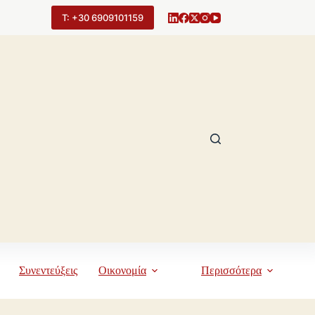
Τ: +30 6909101159
Συνεντεύξεις
Οικονομία
Περισσότερα