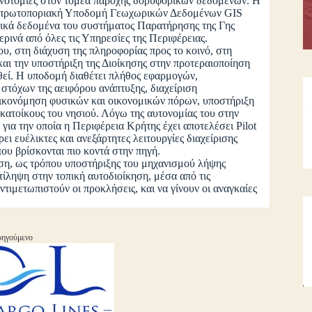
οτομίες στον τομέα παροχής δορυφορικών δεδομένων. Η
την πρωτοποριακή Υποδομή Γεωχωρικών Δεδομένων GIS
ορικά δεδομένα του συστήματος Παρατήρησης της Γης
ερινά από όλες τις Υπηρεσίες της Περιφέρειας.
 στη διάχυση της πληροφορίας προς το κοινό, στη
αι την υποστήριξη της Διοίκησης στην προτεραιοποίηση
θεί. Η υποδομή διαθέτει πλήθος εφαρμογών,
τόχων της αειφόρου ανάπτυξης, διαχείριση
ικονόμηση φυσικών και οικονομικών πόρων, υποστήριξη
ς κατοίκους του νησιού. Λόγω της αυτονομίας του στην
για την οποία η Περιφέρεια Κρήτης έχει αποτελέσει Pilot
 ευέλικτες και ανεξάρτητες λειτουργίες διαχείρισης
που βρίσκονται πιο κοντά στην πηγή.
, ως τρόπου υποστήριξης του μηχανισμού λήψης
ίληψη στην τοπική αυτοδιοίκηση, μέσα από τις
ντιμετωπιστούν οι προκλήσεις, και να γίνουν οι αναγκαίες
ηγούμενο