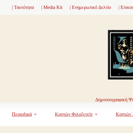
Μετάβαση
| Ταυτότητα
| Media Kit
| Ενημερωτικό Δελτίο
| Επικο
στο
περιεχόμενο
Δημοσιογραφική Ψη
Περιοδικά
Κρητών Φιλοξενείν
Κρητών 