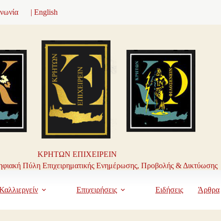
ινωνία
| English
ΚΡΗΤΩΝ ΕΠΙΧΕΙΡΕΙΝ
φιακή Πύλη Επιχειρηματικής Ενημέρωσης, Προβολής & Δικτύωσης
Καλλιεργείν
Επιχειρήσεις
Ειδήσεις
Άρθρα