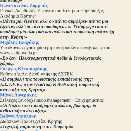
Marketing»
Κωνσταντίνος Ζορμπάς
Γενικός Διευθυντής Ερευνητικού Κέντρου «Ορθόδοξος
Ακαδημία Κρήτης»
«Πάντα μοι έξεστιν, αλλ’ ου πάντα συμφέρει• πάντα μοι
έξεστιν, αλλ’ ου πάντα οικοδομεί…»: Τί συμφέρει και τί
οικοδομεί μία ολιστική και ανθεκτική τουριστική ανάπτυξη
στην Κρήτη;»
Μιχάλης Βλαχάκης
Υπεύθυνος εργαστηρίου μη ιοντιζουσών ακτινοβολιών του
www.aktinovolia.gr
«Ευ ζειν, Ηλεκτρομαγνητικά πεδία & ξενοδοχειακός
χώρος»
Γιώργος Κλεισαρχάκης
Καθηγητής Αν. Διευθυντής της ΑΣΤΕΚ
«Η συμβολή της τουριστικής εκπαίδευσης (της:
Α.Σ.Τ.Ε.Κ.) στην Ολιστική & Ανθεκτική τουριστική
ανάπτυξη της Κρήτης»
Μάνος Λυγεράκης
Στέλεχος ξενοδοχειακού management – Επιχειρηματίας
«Οι Πολιτιστικές διαδρομές πυλώνας βιώσιμης &
ανθεκτικής ανάπτυξης»
Ιωάννα Ατσαλάκη
Διδάσκων Πολυτεχνείου Κρήτης
«Τεχνητή νοημοσύνη στον Τουρισμό»