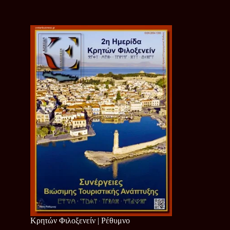
Κρητών Φιλοξενείν | Ρέθυμνο