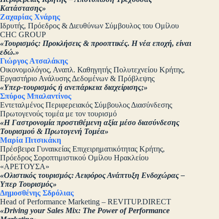
Κατάστασης»
Ζαχαρίας Χνάρης
Ιδρυτής, Πρόεδρος & Διευθύνων Σύμβουλος του Ομίλου
CHC GROUP
«Τουρισμός: Προκλήσεις & προοπτικές. Η νέα εποχή, είναι
εδώ.»
Γιώργος Ατσαλάκης
Οικονομολόγος, Αναπλ. Καθηγητής Πολυτεχνείου Κρήτης,
Εργαστήριο Ανάλυσης Δεδομένων & Πρόβλεψης
«Υπερ-τουρισμός ή ανεπάρκεια διαχείρισης;»
Σπύρος Μπαλαντίνος
Εντεταλμένος Περιφερειακός Σύμβουλος Διασύνδεσης
Πρωτογενούς τομέα με τον τουρισμό
«Η Γαστρονομία προστιθέμενη αξία μέσο διασύνδεσης
Τουρισμού & Πρωτογενή Τομέα»
Μαρία Πιτσικάκη
Πρέσβειρα Γυναικείας Επιχειρηματικότητας Κρήτης,
Πρόεδρος Σοροπτιμιστικού Ομίλου Ηρακλείου
«ΑΡΕΤΟΥΣΑ»
«Ολιστικός τουρισμός: Αειφόρος Ανάπτυξη Ενδοχώρας –
Υπερ Τουρισμός»
Δημοσθένης Σδρόλιας
Head of Performance Marketing – REVITUP.DIRECT
«Driving your Sales Mix: The Power of Performance