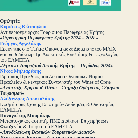
Ομιλητές
Κυριάκος Κώτσογλου
Αντιπεριφερειάρχης Τουρισμού Περιφέρειας Κρήτης
«Στρατηγική Περιφέρειας Κρήτης 2024 – 2028»
Γιώργος Αγγελάκης
Ερευνητής στο Τμήμα Οικονομίας & Διοίκησης του ΜΑΙΧ
και υπ. διδάκτωρ Τμ. Διοικητικής Επιστήμης & Τεχνολογίας
του ΕΛΜΕΠΑ
«Έρευνα Τουρισμού Δυτικής Κρήτης – Περίοδος 2024»
Νίκος Μηλιαράκης
Ιδρυτικός Πρόεδρος του Δικτύου Οινοποιών Νομού
Ηρακλείου & κεντρικός Συντονιστής του Wines of Crete
«Ανάπτυξη Κρητικού Οίνου – Στήριξη Οράματος 12μηνου
Τουρισμού»
Αλέξανδρος Αποστολάκης
Κοσμήτορας Σχολής Επιστημών Διοίκησης & Οικονομίας
ΕΛΜΕΠΑ
Παναγιώτης Μαυράκης
Μεταπτυχιακός φοιτητής ΠΜΣ Διοίκηση Επιχειρήσεων
Φιλοξενίας & Τουρισμού ΕΛΜΕΠΑ
«Αποδελτίωση Βασικών Τουριστικών Δεικτών
Περιφέρειας Κρήτης – Αποτύπωση Τρέχουσας