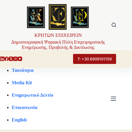
Μετάβαση
στο
περιεχόμενο
ΚΡΗΤΩΝ ΕΠΙΧΕΙΡΕΙΝ
Δημοσιογραφική Ψηφιακή Πύλη Επιχειρηματικής
Ενημέρωσης, Προβολής & Δικτύωσης
Τ: +30 6909101159
Ταυτότητα
Media Kit
Ενημερωτικό Δελτίο
Επικοινωνία
English