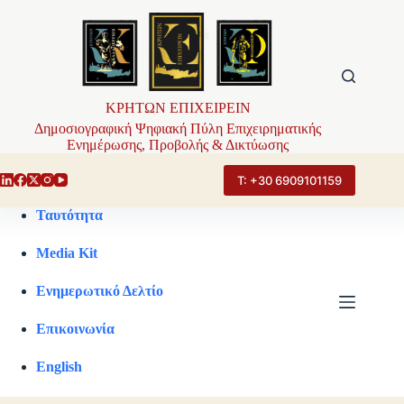
Μετάβαση
στο
περιεχόμενο
ΚΡΗΤΩΝ ΕΠΙΧΕΙΡΕΙΝ
Δημοσιογραφική Ψηφιακή Πύλη Επιχειρηματικής
Ενημέρωσης, Προβολής & Δικτύωσης
Τ: +30 6909101159
Ταυτότητα
Media Kit
Ενημερωτικό Δελτίο
Επικοινωνία
English