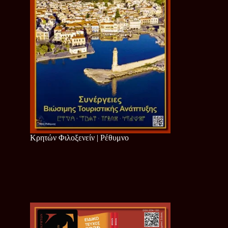
Κρητών Φιλοξενείν | Ρέθυμνο