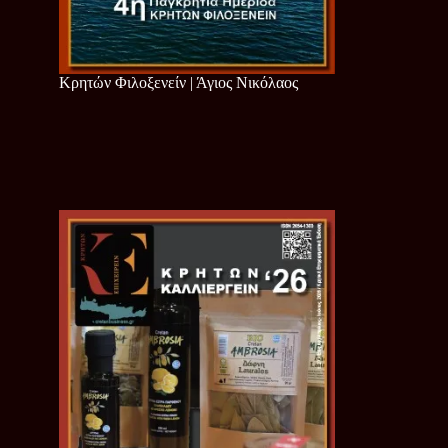
Κρητών Φιλοξενείν | Άγιος Νικόλαος