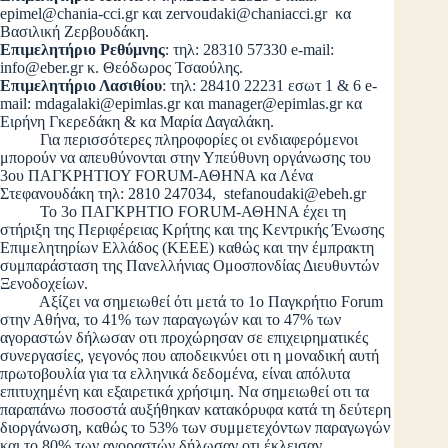
epimel@chania-cci.gr
και
zervoudaki@chaniacci.gr
κα
Βασιλική Ζερβουδάκη.
Επιμελητήριο Ρεθύμνης
: τηλ: 28310 57330 e-mail:
info@eber.gr
κ. Θεόδωρος Τσαούλης.
Επιμελητήριο Λασιθίου
: τηλ: 28410 22231 εσωτ 1 & 6 e-
mail:
mdagalaki@epimlas.gr
και
manager@epimlas.gr
κα
Ειρήνη Γκερεδάκη & κα Μαρία Δαγαλάκη.
Για περισσότερες πληροφορίες οι ενδιαφερόμενοι
μπορούν να απευθύνονται στην Υπεύθυνη οργάνωσης του
3ου ΠΑΓΚΡΗΤΙΟΥ FORUM-ΑΘΗΝΑ κα Λένα
Στεφανουδάκη τηλ: 2810 247034,
stefanoudaki@ebeh.gr
Το 3ο ΠΑΓΚΡΗΤΙΟ FORUM-ΑΘΗΝΑ έχει τη
στήριξη της Περιφέρειας Κρήτης και της Κεντρικής Ένωσης
Επιμελητηρίων Ελλάδος (ΚΕΕΕ) καθώς και την έμπρακτη
συμπαράσταση της Πανελλήνιας Ομοσπονδίας Διευθυντών
Ξενοδοχείων.
Αξίζει να σημειωθεί ότι μετά το 1ο Παγκρήτιο Forum
στην Αθήνα, το 41% των παραγωγών και το 47% των
αγοραστών δήλωσαν οτι προχώρησαν σε επιχειρηματικές
συνεργασίες, γεγονός που αποδεικνύει οτι η μοναδική αυτή
πρωτοβουλία για τα ελληνικά δεδομένα, είναι απόλυτα
επιτυχημένη και εξαιρετικά χρήσιμη. Να σημειωθεί οτι τα
παραπάνω ποσοστά αυξήθηκαν κατακόρυφα κατά τη δεύτερη
διοργάνωση, καθώς το 53% των συμμετεχόντων παραγωγών
και το 80% των αγοραστών δήλωσαν οτι έκλεισαν