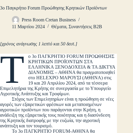
3o Παγκρήτιο Forum Προώθησης Κρητικών Προϊόντων
Press Room Cretan Business
11 Μαρτίου 2024
Θέματα
,
Συναντήσεις B2B
[χρόνος ανάγνωσης 1 λεπτό και 50 δευτ.]
Τ
ο 3o ΠΑΓΚΡΗΤΙΟ FORUM ΠΡΟΩΘΗΣΗΣ
ΚΡΗΤΙΚΩΝ ΠΡΟΪΟΝΤΩΝ ΣΤΑ
ΕΛΛΗΝΙΚΑ ΞΕΝΟΔΟΧΕΙΑ & ΤΑ ΔΙΚΤΥΑ
ΔΙΑΝΟΜΗΣ – ΑΘΗΝΑ θα πραγματοποιηθεί
στο HELEXPO ΜΑΡΟΥΣΙ (ΑΘΗΝΑ) στις
19 και 20 Απριλίου 2024, από τα τέσσερα
Επιμελητήρια της Κρήτης σε συνεργασία με το Υπουργείο
Αγροτικής Ανάπτυξης και Τροφίμων.
Στόχος των Επιμελητηρίων είναι η προώθηση σε νέες
αγορές των εξαιρετικών φρέσκων και μεταποιημένων
αγροτικών προϊόντων που παράγονται στην Κρήτη, η
ανάδειξη της εξαιρετικής τους ποιότητας και η διασύνδεση
της Κρητικής διατροφής με την ευζωία, την αγροτική
ανάπτυξη και τον τουρισμό.
Το 3ο ΠΑΓΚΡΗΤΙΟ FORUM-ΑΘΗΝΑ θα