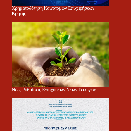
Χρηματοδότηση Καινοτόμων Επιχειρήσεων
Κρήτης
Νέες Ρυθμίσεις Ενισχύσεων Νέων Γεωργών