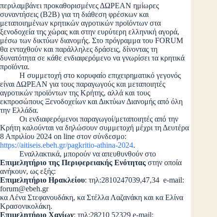
περιλαμβάνει προκαθορισμένες ΔΩΡΕΑΝ ημίωρες
συναντήσεις (Β2Β) για τη διάθεση φρέσκων και
μεταποιημένων κρητικών αγροτικών προϊόντων στα
ξενοδοχεία της χώρας και στην ευρύτερη ελληνική αγορά,
μέσω των δικτύων διανομής. Στο πρόγραμμα του FORUM
θα ενταχθούν και παράλληλες δράσεις, δίνοντας τη
δυνατότητα σε κάθε ενδιαφερόμενο να γνωρίσει τα κρητικά
προϊόντα.
Η συμμετοχή στο κορυφαίο επιχειρηματικό γεγονός
είναι ΔΩΡΕΑΝ για τους παραγωγούς και μεταποιητές
αγροτικών προϊόντων της Κρήτης, αλλά και τους
εκπροσώπους Ξενοδοχείων και Δικτύων Διανομής από όλη
την Ελλάδα.
Οι ενδιαφερόμενοι παραγωγοί/μεταποιητές από την
Κρήτη καλούνται να δηλώσουν συμμετοχή μέχρι τη Δευτέρα
8 Απριλίου 2024 on line στον σύνδεσμο:
https://aitiseis.ebeh.gr/pagkritio-athina-2024
.
Εναλλακτικά, μπορούν να απευθυνθούν στο
Επιμελητήριο της Περιφερειακής Ενότητας
στην οποία
ανήκουν, ως εξής:
Επιμελητήριο Ηρακλείου
: τηλ:2810247039,47,34 e-mail:
forum@ebeh.gr
κα Λένα Στεφανουδάκη, κα Στέλλα Λαζανάκη και κα Ελίνα
Κρασονικολάκη.
Επιμελητήριο Χανίων
: τηλ:28210 52329 e-mail: