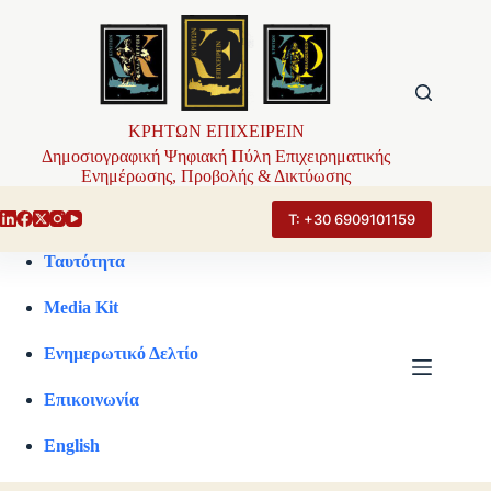
Μετάβαση
στο
περιεχόμενο
ΚΡΗΤΩΝ ΕΠΙΧΕΙΡΕΙΝ
Δημοσιογραφική Ψηφιακή Πύλη Επιχειρηματικής
Ενημέρωσης, Προβολής & Δικτύωσης
Τ: +30 6909101159
Ταυτότητα
Media Kit
Ενημερωτικό Δελτίο
Επικοινωνία
English