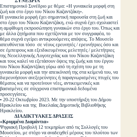
ΣΥΝΕΔΡΙΑ
Επιστημονικό Συνέδριο με θέμα: «Η γυναικεία μορφή στη
ζωή και στο έργο του Νίκου Καζαντζάκη».
Η γυναικεία μορφή έχει σημαντική παρουσία στη ζωή και
στο έργο του Νίκου Καζαντζάκη, ενώ συχνά έχει σχολιαστεί
η αμφίθυμη εκπροσώπηση γυναικών στο έργο του. Όπως και
με άλλα ζητήματα που σχετίζονται με τον συγγραφέα, το
θέμα συχνά εγείρει αντικρουόμενες απόψεις. Το Μουσείο
απευθύνεται τόσο σε νέους ερευνητές / ερευνήτριες όσο και
σε έμπειρους και εξειδικευμένους μελετητές / μελετήτριες
της Νεοελληνικής Λογοτεχνίας και του Νίκου Καζαντζάκη
και τους καλεί να εξετάσουν όψεις της ζωής και του έργου
του Νίκου Καζαντζάκη γύρω από τη σχέση του με τη
γυναικεία μορφή και την απεικόνισή της στα κείμενά του, να
διερευνήσουν ανεξερεύνητες ή παραγνωρισμένες πτυχές του
θέματος και να προτείνουν νέες, αντικειμενικές και
βασισμένες σε σύγχρονα επιστημονικά δεδομένα
προσεγγίσεις.
• 20-22 Οκτωβρίου 2023. Με την υποστήριξη του Δήμου
Ηρακλείου και της Βικελαίας Δημοτικής Βιβλιοθήκης
Ηρακλείου.
ΔΙΑΔΙΚΤΥΑΚΕΣ ΔΡΑΣΕΙΣ
«Κρυμμένα Διαμάντια»
Ψηφιακή Προβολή 12 τεκμηρίων από τις Συλλογές του
Μουσείου, με στόχο να αναδειχθεί μέρους του πλούτου των