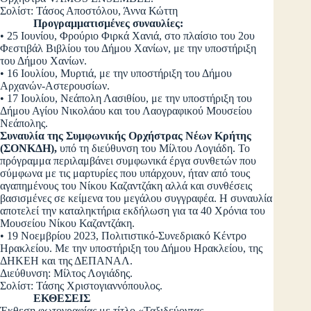
Σολίστ: Τάσος Αποστόλου, Άννα Κώττη
Προγραμματισμένες συναυλίες:
• 25 Ιουνίου, Φρούριο Φιρκά Χανιά, στο πλαίσιο του 2ου
Φεστιβάλ Βιβλίου του Δήμου Χανίων, με την υποστήριξη
του Δήμου Χανίων.
• 16 Ιουλίου, Μυρτιά, με την υποστήριξη του Δήμου
Αρχανών-Αστερουσίων.
• 17 Ιουλίου, Νεάπολη Λασιθίου, με την υποστήριξη του
Δήμου Αγίου Νικολάου και του Λαογραφικού Μουσείου
Νεάπολης.
Συναυλία της Συμφωνικής Ορχήστρας Νέων Κρήτης
(ΣΟΝΚΔΗ),
υπό τη διεύθυνση του Μίλτου Λογιάδη. Το
πρόγραμμα περιλαμβάνει συμφωνικά έργα συνθετών που
σύμφωνα με τις μαρτυρίες που υπάρχουν, ήταν από τους
αγαπημένους του Νίκου Καζαντζάκη αλλά και συνθέσεις
βασισμένες σε κείμενα του μεγάλου συγγραφέα. Η συναυλία
αποτελεί την καταληκτήρια εκδήλωση για τα 40 Χρόνια του
Μουσείου Νίκου Καζαντζάκη.
• 19 Νοεμβρίου 2023, Πολιτιστικό-Συνεδριακό Κέντρο
Ηρακλείου. Με την υποστήριξη του Δήμου Ηρακλείου, της
ΔΗΚΕΗ και της ΔΕΠΑΝΑΛ.
Διεύθυνση: Μίλτος Λογιάδης.
Σολίστ: Τάσης Χριστογιαννόπουλος.
ΕΚΘΕΣΕΙΣ
Έκθεση φωτογραφίας με τίτλο «Ταξιδεύοντας …