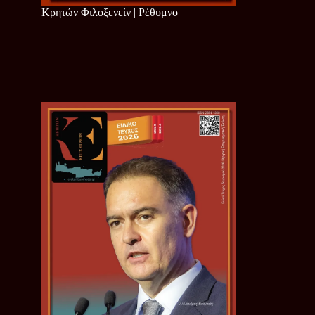
Κρητών Φιλοξενείν | Ρέθυμνο