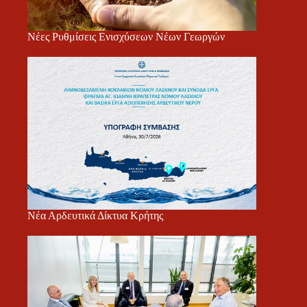
Νέες Ρυθμίσεις Ενισχύσεων Νέων Γεωργών
Νέα Αρδευτικά Δίκτυα Κρήτης