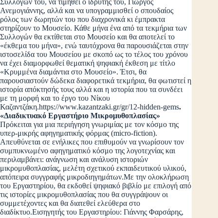
Συλλογών του, να τιμηθεί ο ιδρυτής του, Γιώργος
Ανεμογιάννης, αλλά και να υπογραμμισθεί ο σπουδαίος
ρόλος των δωρητών του που διαχρονικά κι έμπρακτα
στηρίζουν το Μουσείο. Κάθε μήνα ένα από τα τεκμήρια των
Συλλογών θα εκτίθεται στο Μουσείο και θα αποτελεί το
«έκθεμα του μήνα», ενώ ταυτόχρονα θα παρουσιάζεται στην
ιστοσελίδα του Μουσείου με σκοπό ως το τέλος του χρόνου
να έχει διαμορφωθεί θεματική ψηφιακή έκθεση με τίτλο
«Κρυμμένα διαμάντια στο Μουσείο». Έτσι, θα
παρουσιαστούν δώδεκα διαφορετικά τεκμήρια, θα φωτιστεί η
ιστορία απόκτησής τους αλλά και η ιστορία που τα συνδέει
με τη μορφή και το έργο του Νίκου
Καζαντζάκη.https://www.kazantzaki.gr/gr/12-hidden-gems
.
«Διαδικτυακό Εργαστήριο Μικρομυθοπλασίας»
Πρόκειται για μια περιήγηση γνωριμίας με τον κόσμο της
υπερ-μικρής αφηγηματικής φόρμας (micro-fiction).
Απευθύνεται σε ενήλικες που επιθυμούν να γνωρίσουν τον
συμπυκνωμένο αφηγηματικό κόσμο της λογοτεχνίας και
περιλαμβάνει: ανάγνωση και ανάλυση ιστοριών
μικρομυθοπλασίας, μελέτη σχετικού εκπαιδευτικού υλικού,
απόπειρα συγγραφής μικροδιηγημάτων.Με την ολοκλήρωση
του Εργαστηρίου, θα εκδοθεί ψηφιακό βιβλίο με επιλογή από
τις ιστορίες μικρομυθοπλασίας που θα συγγράψουν οι
συμμετέχοντες και θα διατεθεί ελεύθερα στο
διαδίκτυο.Εισηγητής του Εργαστηρίου: Γιάννης Φαρσάρης,