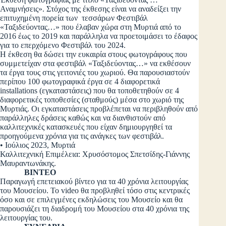
Αναμνήσεις». Στόχος της έκθεσης είναι να αναδείξει την
επιτυχημένη πορεία των τεσσάρων Φεστιβάλ
«Ταξιδεύοντας…» που έλαβαν χώρα στη Μυρτιά από το
2016 έως το 2019 και παράλληλα να προετοιμάσει το έδαφος
για το επερχόμενο Φεστιβάλ του 2024.
Η έκθεση θα δώσει την ευκαιρία στους φωτογράφους που
συμμετείχαν στα φεστιβάλ «Ταξιδεύοντας…» να εκθέσουν
τα έργα τους στις γειτονιές του χωριού. Θα παρουσιαστούν
περίπου 100 φωτογραφικά έργα σε 4 διαφορετικά
installations (εγκαταστάσεις) που θα τοποθετηθούν σε 4
διαφορετικές τοποθεσίες (σταθμούς) μέσα στο χωριό της
Μυρτιάς. Οι εγκαταστάσεις προβλέπεται να περιβληθούν από
παράλληλες δράσεις καθώς και να διανθιστούν από
καλλιτεχνικές κατασκευές που είχαν δημιουργηθεί τα
προηγούμενα χρόνια για τις ανάγκες των φεστιβάλ.
• Ιούλιος 2023, Μυρτιά
Καλλιτεχνική Επιμέλεια: Χρυσόστομος Σπετσίδης-Γιάννης
Μαυραντωνάκης.
ΒΙΝΤΕΟ
Παραγωγή επετειακού βίντεο για τα 40 χρόνια λειτουργίας
του Μουσείου. Το video θα προβληθεί τόσο στις κεντρικές
όσο και σε επιλεγμένες εκδηλώσεις του Μουσείο και θα
παρουσιάζει τη διαδρομή του Μουσείου στα 40 χρόνια της
λειτουργίας του.