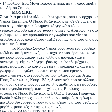
• 14 Ιουλίου, Ιερά Μονή Τοπλού-Σητεία, με την υποστήριξη
του Δήμου Σητείας.
ΜΟΥΣΙΚΗ
Συναυλία με τίτλο:
«Μουσικά στίγματα», από την ορχήστρα
Vamos Ensemble. Ο Νίκος Καζαντζάκης έζησε σε μια εποχή
που στιγματίστηκε από σημαντικά γεγονότα τόσο
γεωπολιτικά όσο και στον χώρο της Τέχνης. Αφιερώθηκε στο
γράψιμο και στην προσπάθεια να γνωρίσει όσο γίνεται
περισσότερους πολιτισμούς (Ταξιδεύοντας) από τους οποίους
και εμπνεύστηκε.
Το Μουσικό Σύνολο Vamos οργάνωσε ένα μουσικό
ταξίδι σε αυτή την εποχή, με στόχο να συστήσει στο κοινό
μια κουλτούρα μακρινή μεν, αλλά διαχρονική, γιατί η
συνταγή της είχε πολύ γερές βάσεις και άντεξε μέχρι τις
μέρες μας. Έτσι, το κοινό θα έχει την ευκαιρία να κάνει μια
γνωριμία με μεγάλες μουσικές στιγμές που έμειναν
αποτυπωμένες στο χρονολόγιο του πολιτισμού μας.Ατίκ,
Πιάφ, Σκαλκώτας, Κούρτ Βάιλ, δίνουν ανάμεσα σε άλλους
το παρόν σε ένα πρόγραμμα υψηλής αισθητικής με μουσικές
και τραγούδια εποχής από τις χώρες της Ευρώπης που
ταξίδεψε ο Νίκος Καζαντζάκης. Ελλάδα, Γαλλία, Γερμανία,
Ρωσία Ιταλία χώρες που απετέλεσαν σταθμούς στη ζωή του
μεγάλου συγγραφέα δίνουν τα διαπιστευτήριά τους μέσα από
μεγάλες μουσικές επιτυχίες της εποχής.
Ορχήστρα VAMOS ENSEMBLE.