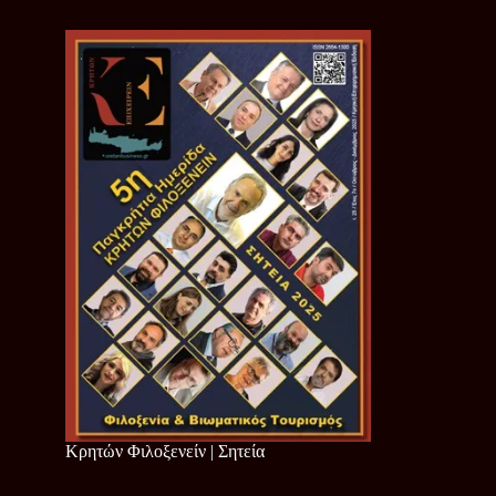
Κρητών Φιλοξενείν | Σητεία