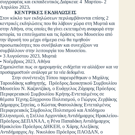
συγγραφέας και εκπαιδευτικός.Διάρκεια: 4 Μαρτίου- 2
Απριλίου 2023
.
ΚΕΝΤΡΙΚΕΣ ΕΚΔΗΛΩΣΕΙΣ
Στον κύκλο των εκδηλώσεων περιλαμβάνονται επίσης 2
κεντρικές εκδηλώσεις που θα λάβουν χώρα στη Μυρτιά και
στην Αθήνα, στις οποίες θα γίνει εκτεταμένη αναφορά στην
ιστορία, τα επιτεύγματα και τις δράσεις του Μουσείου από
την ίδρυσή του μέχρι σήμερα ενώ θα τιμηθούν
προσωπικότητες που συνέβαλαν και συνεχίζουν να
συμβάλλουν στην λειτουργία του Μουσείου.
• 3 Αυγούστου 2023, Μυρτιά
• Νοέμβριος 2023, Αθήνα
Σημειώνεται πως οι ημερομηνίες ενδέχεται να αλλάξουν και να
προσαρμοστούν ανάλογα με τα νέα δεδομένα.
Στην συνέντευξη Τύπου παρευρέθηκαν ο Μιχάλης
Ταρουδάκης καθηγητής, Πρόεδρος Διοικητικού Συμβουλίου
Μουσείου Ν. Καζαντζάκη, ο Ευάγγελος Ζάχαρης Πρόεδρος
Περιφερειακού Συμβουλίου Κρήτης-Εντεταλμένος σε
θέματα Τέχνης-Σύγχρονου Πολιτισμού, ο Γιώργος Ζερβάκης
Δήμαρχος Σητείας, ο Κώστας Φασουλάκης Εντεταλμένος
Περιφερειακός Σύμβουλος Πολιτισμού και Απόδημου
Ελληνισμού, η Στέλλα Αρχοντάκη Αντιδήμαρχος Ηρακλείου-
Πρόεδρος ΔΕΠΑΝΑΛ, η Ρένα Παπαδάκη Αντιδήμαρχος
Ηρακλείου Πρόεδρος ΔΗΚΕΗ, ο Χάρης Αλεξάκης
Αντιδήμαρχος Αγ. Νικολάου Πρόεδρος ΠΑΟΔΑΝ, ο