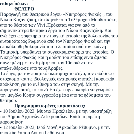
εκδηλώσεων:
ΘΕΑΤΡΟ
Παραγωγή του θεατρικού έργου «Νικηφόρος Φωκάς», του
Νίκου Καζαντζάκη, σε σκηνοθεσία Τηλέμαχου Μουδατσάκη,
από το θέατρο των Vivi .Πρόκειται για ένα από τα
σημαντικότερα θεατρικά έργα του Νίκου Καζαντζάκη. Και
ενώ έχει ως αφετηρία την τραγική ιστορία της δολοφονίας του
αυτοκράτορος Ρωμανού από τον Νικηφόρο Φωκά και την
επακόλουθη δολοφονία του τελευταίου από τον Ιωάννη
Τσιμισκή, υπερβαίνει τα συγκεκριμένα όρια της ιστορίας. Ο
Νικηφόρος Φωκάς και η δράση του επίσης είναι άμεσα
συνδεμένη με την Κρήτη που τον 10ο αιώνα την
απελευθέρωσε από τους Άραβες.
Το έργο, με τον ποιητικό ακαταμάχητο στίχο, τον φιλόσοφο
στοχασμό και τις ιδεολογικές ανατροπές αποτελεί κορυφαία
πρόκληση για το ανέβασμα του στην σκηνή. Με την
παραγωγή αυτή, το κοινό θα έχει την ευκαιρία να γνωρίσει
τον μεγάλο Κρήτα συγγραφέα μέσα από τα ηδύσματα του
θεάτρου.
Προγραμματισμένες παραστάσεις:
• 10 Ιουλίου 2023, Μυρτιά Ηρακλείου, με την υποστήριξη
του Δήμου Αρχανών-Αστερουσίων. Επίσημη πρώτη
παρουσίαση.
• 12 Ιουλίου 2023, Ιερά Μονή Αρκαδίου-Ρέθυμνο, με την
υποστήριξη του Δήμου Ρεθύμνου.