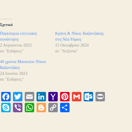
Σχετικά
Παγκόσμια επετειακή
Κρήτη & Νίκος Καζαντζάκης
συνάντηση
στη Νέα Υόρκη
2 Αυγούστου 2023
15 Οκτωβρίου 2024
σε "Ειδήσεις"
σε "Ατζέντα"
40 χρόνια Μουσείου Νίκου
Καζαντζάκη
24 Ιουνίου 2023
σε "Ειδήσεις"
Fa
T
E
Li
Y
Pi
G
O
Pr
ce
wi
m
nk
ah
nt
m
ut
in
S
Vi
W
Bl
C
Μ
bo
tte
ail
ed
oo
er
ail
lo
t
ky
be
ha
og
op
οι
ok
r
In
M
es
ok
pe
r
ts
ge
y
ρ