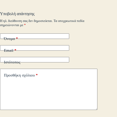
ail
t
.c
A
r
Li
α
o
pp
nk
στ
Υποβολή απάντησης
m
εί
Η ηλ. διεύθυνση σας δεν δημοσιεύεται.
Τα υποχρεωτικά πεδία
σημειώνονται με
*
τε
Όνομα
*
Email
*
Ιστότοπος
Προσθήκη σχόλιου
*