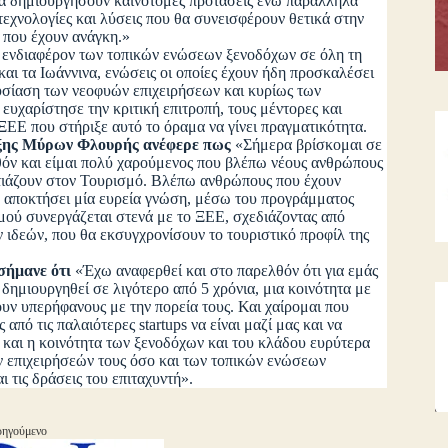
ά να δημιουργήσουν καινοτόμες προτάσεις ενώ παράλληλα
 τεχνολογίες και λύσεις που θα συνεισφέρουν θετικά στην
ς που έχουν ανάγκη.»
ενδιαφέρον των τοπικών ενώσεων ξενοδόχων σε όλη τη
και τα Ιωάννινα, ενώσεις οι οποίες έχουν ήδη προσκαλέσει
ρουσίαση των νεοφυών επιχειρήσεων και κυρίως των
υχαρίστησε την κριτική επιτροπή, τους μέντορες και
ΞΕΕ που στήριξε αυτό το όραμα να γίνει πραγματικότητα.
υξης Μύρων Φλουρής ανέφερε πως
«Σήμερα βρίσκομαι σε
θόν και είμαι πολύ χαρούμενος που βλέπω νέους ανθρώπους
εστιάζουν στον Τουρισμό. Βλέπω ανθρώπους που έχουν
ουν αποκτήσει μία ευρεία γνώση, μέσω του προγράμματος
σμού συνεργάζεται στενά με το ΞΕΕ, σχεδιάζοντας από
 ιδεών, που θα εκσυγχρονίσουν το τουριστικό προφίλ της
σήμανε ότι
«Έχω αναφερθεί και στο παρελθόν ότι για εμάς
 δημιουργηθεί σε λιγότερο από 5 χρόνια, μια κοινότητα με
ουν υπερήφανους με την πορεία τους. Και χαίρομαι που
πό τις παλαιότερες startups να είναι μαζί μας και να
υ και η κοινότητα των ξενοδόχων και του κλάδου ευρύτερα
ων επιχειρήσεών τους όσο και των τοπικών ενώσεων
 τις δράσεις του επιταχυντή».
ηγούμενο