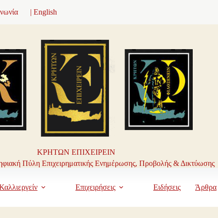
ινωνία
| English
ΚΡΗΤΩΝ ΕΠΙΧΕΙΡΕΙΝ
φιακή Πύλη Επιχειρηματικής Ενημέρωσης, Προβολής & Δικτύωσης
Καλλιεργείν
Επιχειρήσεις
Ειδήσεις
Άρθρα