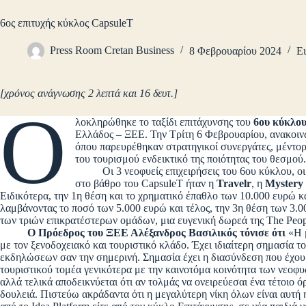
6ος επιτυχής κύκλος CapsuleT
Press Room Cretan Business
8 Φεβρουαρίου 2024
Ει
[χρόνος ανάγνωσης 2 λεπτά και 16 δευτ.]
Ο
λοκληρώθηκε το ταξίδι επιτάχυνσης του
6ου κύκλου
Ελλάδος – ΞΕΕ. Την Τρίτη 6 Φεβρουαρίου, ανακοινώ
όπου παρευρέθηκαν στρατηγικοί συνεργάτες, μέντορε
του τουρισμού ενδεικτικό της ποιότητας του θεσμο
Οι 3 νεοφυείς επιχειρήσεις του 6ου κύκλου, οι ο
στο βάθρο του CapsuleT ήταν η
Travelr
, η
Mystery
Ειδικότερα, την 1η θέση και το χρηματικό έπαθλο των 10.000 ευρώ κα
λαμβάνοντας το ποσό των 5.000 ευρώ και τέλος, την 3η θέση των 3.
των τριών επικρατέστερων ομάδων, μια ευγενική δωρεά της The People
Ο Πρόεδρος του ΞΕΕ Αλέξανδρος Βασιλικός τόνισε ότι
«Η μ
με τον ξενοδοχειακό και τουριστικό κλάδο. Έχει ιδιαίτερη σημασία το
εκδηλώσεων σαν την σημερινή. Σημασία έχει η διασύνδεση που έχουμ
τουριστικού τομέα γενικότερα με την καινοτόμα κοινότητα των νεοφυ
αλλά τελικά αποδεικνύεται ότι αν τολμάς να ονειρεύεσαι ένα τέτοιο ό
δουλειά. Πιστεύω ακράδαντα ότι η μεγαλύτερη νίκη όλων είναι αυτή η