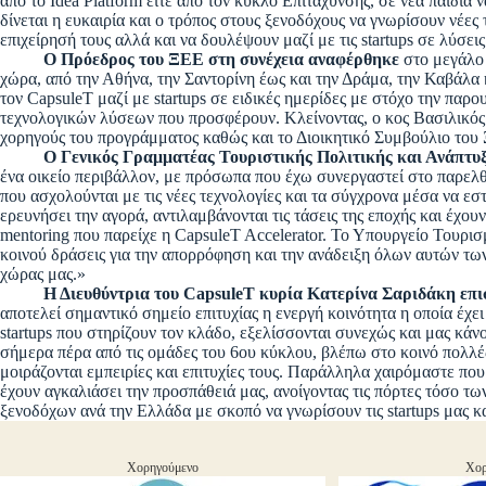
από το Idea Platform είτε από τον κύκλο Επιτάχυνσης, σε νέα παιδι
δίνεται η ευκαιρία και ο τρόπος στους ξενοδόχους να γνωρίσουν νέες
επιχείρησή τους αλλά και να δουλέψουν μαζί με τις startups σε λύσει
Ο Πρόεδρος του ΞΕΕ στη συνέχεια αναφέρθηκε
στο μεγάλο 
χώρα, από την Αθήνα, την Σαντορίνη έως και την Δράμα, την Καβάλα 
τον CapsuleT μαζί με startups σε ειδικές ημερίδες με στόχο την πα
τεχνολογικών λύσεων που προσφέρουν. Κλείνοντας, ο κος Βασιλικός ε
χορηγούς του προγράμματος καθώς και το Διοικητικό Συμβούλιο του 
Ο Γενικός Γραμματέας Τουριστικής Πολιτικής και Ανάπτ
ένα οικείο περιβάλλον, με πρόσωπα που έχω συνεργαστεί στο παρελ
που ασχολούνται με τις νέες τεχνολογίες και τα σύγχρονα μέσα να 
ερευνήσει την αγορά, αντιλαμβάνονται τις τάσεις της εποχής και έχ
mentoring που παρείχε η CapsuleT Accelerator. Το Υπουργείο Τουρι
κοινού δράσεις για την απορρόφηση και την ανάδειξη όλων αυτών των
χώρας μας.»
Η Διευθύντρια του CapsuleT κυρία Κατερίνα Σαριδάκη επι
αποτελεί σημαντικό σημείο επιτυχίας η ενεργή κοινότητα η οποία έχει
startups που στηρίζουν τον κλάδο, εξελίσσονται συνεχώς και μας κάν
σήμερα πέρα από τις ομάδες του 6ου κύκλου, βλέπω στο κοινό πολλές α
μοιράζονται εμπειρίες και επιτυχίες τους. Παράλληλα χαιρόμαστε πο
έχουν αγκαλιάσει την προσπάθειά μας, ανοίγοντας τις πόρτες τόσο τ
ξενοδόχων ανά την Ελλάδα με σκοπό να γνωρίσουν τις startups μας και
Χορηγούμενο
Χορ