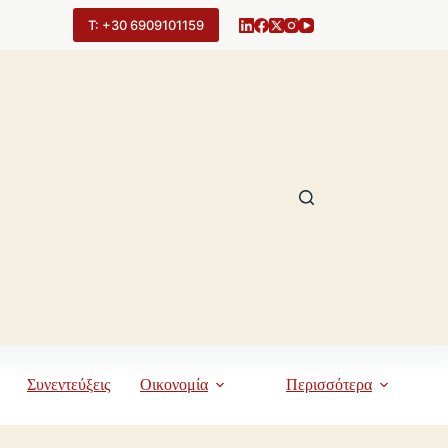
Τ: +30 6909101159
Συνεντεύξεις
Οικονομία
Περισσότερα