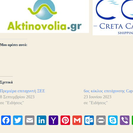
Μου αρέσει αυτό:
Σχετικά
Πρεμιέρα επιταχυντή ΞΕΕ
6ος κύκλος επιτάχυνσης Cap
8 Σεπτεμβρίου 2023
23 Ιουνίου 2023
σε "Ειδήσεις"
σε "Ειδήσεις"
Fa
T
E
Li
Y
Pi
G
O
Pr
S
ce
wi
m
nk
ah
nt
m
ut
in
ky