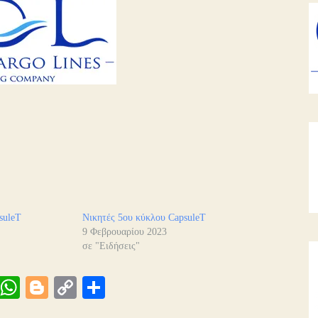
suleT
Νικητές 5ου κύκλου CapsuleT
9 Φεβρουαρίου 2023
σε "Ειδήσεις"
Vi
W
Bl
C
Μ
be
ha
og
op
οι