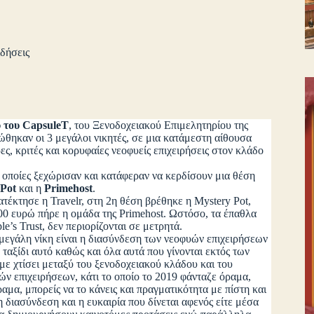
δήσεις
 του CapsuleT
, του Ξενοδοχειακού Επιμελητηρίου της
θηκαν οι 3 μεγάλοι νικητές, σε μια κατάμεστη αίθουσα
ς, κριτές και κορυφαίες νεοφυείς επιχειρήσεις στον κλάδο
ύ.
ποίες ξεχώρισαν και κατάφεραν να κερδίσουν μια θέση
 Pot
και η
Primehost
.
τέκτησε η Travelr, στη 2η θέση βρέθηκε η Mystery Pot,
000 ευρώ πήρε η ομάδα της Primehost. Ωστόσο, τα έπαθλα
’s Trust, δεν περιορίζονται σε μετρητά.
εγάλη νίκη είναι η διασύνδεση των νεοφυών επιχειρήσεων
 ταξίδι αυτό καθώς και όλα αυτά που γίνονται εκτός των
ε χτίσει μεταξύ του ξενοδοχειακού κλάδου και του
ών επιχειρήσεων, κάτι το οποίο το 2019 φάνταζε όραμα,
ραμα, μπορείς να το κάνεις και πραγματικότητα με πίστη και
 διασύνδεση και η ευκαιρία που δίνεται αφενός είτε μέσα