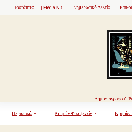
Μετάβαση
| Ταυτότητα
| Media Kit
| Ενημερωτικό Δελτίο
| Επικο
στο
περιεχόμενο
Δημοσιογραφική Ψη
Περιοδικά
Κρητών Φιλοξενείν
Κρητών 