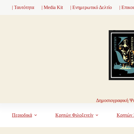
Μετάβαση
| Ταυτότητα
| Media Kit
| Ενημερωτικό Δελτίο
| Επικο
στο
περιεχόμενο
Δημοσιογραφική Ψη
Περιοδικά
Κρητών Φιλοξενείν
Κρητών 