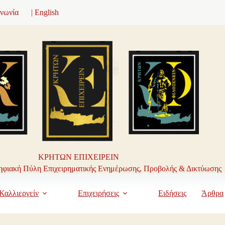
ινωνία
| English
ΚΡΗΤΩΝ ΕΠΙΧΕΙΡΕΙΝ
φιακή Πύλη Επιχειρηματικής Ενημέρωσης, Προβολής & Δικτύωσης
Καλλιεργείν
Επιχειρήσεις
Ειδήσεις
Άρθρα