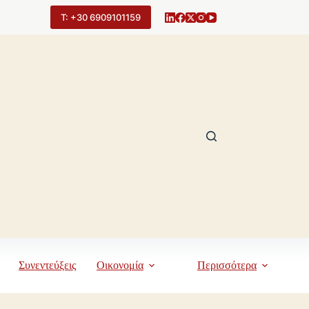
Τ: +30 6909101159
Συνεντεύξεις
Οικονομία
Περισσότερα