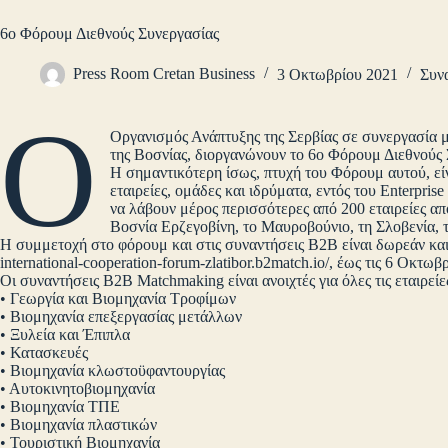
6ο Φόρουμ Διεθνούς Συνεργασίας
Press Room Cretan Business
3 Οκτωβρίου 2021
Συν
Ο
Οργανισμός Ανάπτυξης της Σερβίας σε συνεργασία 
της Βοσνίας, διοργανώνουν το 6ο Φόρουμ Διεθνούς Σ
Η σημαντικότερη ίσως, πτυχή του Φόρουμ αυτού, ε
εταιρείες, ομάδες και ιδρύματα, εντός του Enterpr
να λάβουν μέρος περισσότερες από 200 εταιρείες απ
Βοσνία Ερζεγοβίνη, το Μαυροβούνιο, τη Σλοβενία, τ
Η συμμετοχή στο φόρουμ και στις συναντήσεις B2B είναι δωρεάν και 
international-cooperation-forum-zlatibor.b2match.io/, έως τις 6 Οκτωβ
Οι συναντήσεις B2B Matchmaking είναι ανοιχτές για όλες τις εταιρεί
• Γεωργία και Βιομηχανία Τροφίμων
• Βιομηχανία επεξεργασίας μετάλλων
• Ξυλεία και Έπιπλα
• Κατασκευές
• Βιομηχανία κλωστοϋφαντουργίας
• Αυτοκινητοβιομηχανία
• Βιομηχανία ΤΠΕ
• Βιομηχανία πλαστικών
• Τουριστική Βιομηχανία