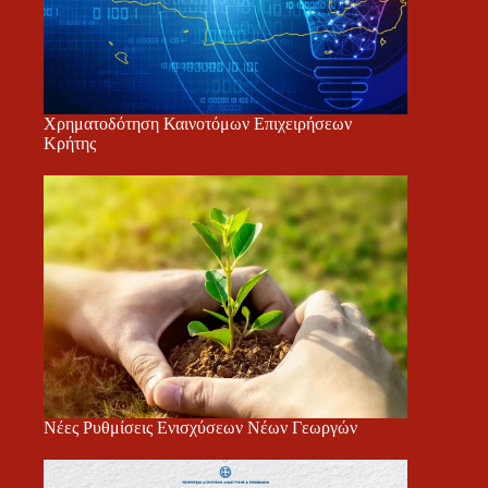
Χρηματοδότηση Καινοτόμων Επιχειρήσεων
Κρήτης
Νέες Ρυθμίσεις Ενισχύσεων Νέων Γεωργών