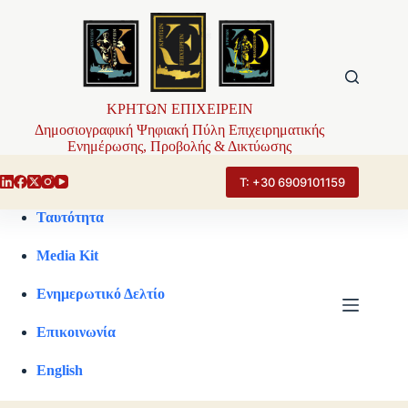
Μετάβαση
στο
περιεχόμενο
ΚΡΗΤΩΝ ΕΠΙΧΕΙΡΕΙΝ
Δημοσιογραφική Ψηφιακή Πύλη Επιχειρηματικής
Ενημέρωσης, Προβολής & Δικτύωσης
Τ: +30 6909101159
Ταυτότητα
Media Kit
Ενημερωτικό Δελτίο
Επικοινωνία
English