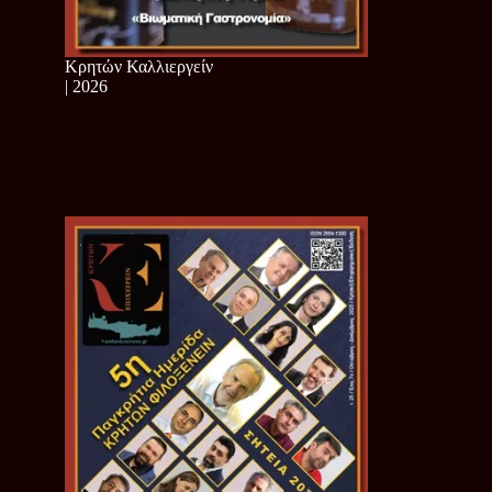
Κρητών Καλλιεργείν
| 2026