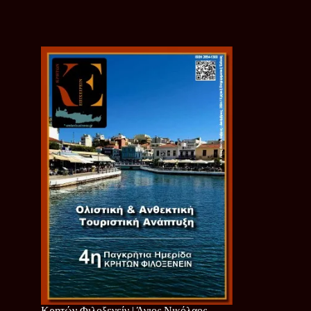
Κρητών Φιλοξενείν | Άγιος Νικόλαος