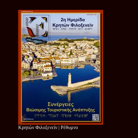
Κρητών Φιλοξενείν | Ρέθυμνο