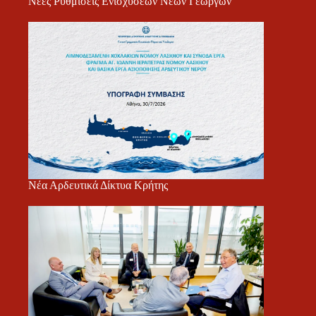
Νέες Ρυθμίσεις Ενισχύσεων Νέων Γεωργών
Νέα Αρδευτικά Δίκτυα Κρήτης