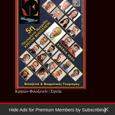
Κρητών Φιλοξενείν | Σητεία
Hide Ads for Premium Members by Subscribing
Copyright © 2026 - Cretan Business | Κρητών Επιχειρείν