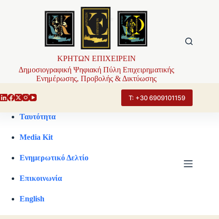
Μετάβαση
στο
περιεχόμενο
ΚΡΗΤΩΝ ΕΠΙΧΕΙΡΕΙΝ
Δημοσιογραφική Ψηφιακή Πύλη Επιχειρηματικής
Ενημέρωσης, Προβολής & Δικτύωσης
Τ: +30 6909101159
Ταυτότητα
Media Kit
Ενημερωτικό Δελτίο
Επικοινωνία
English