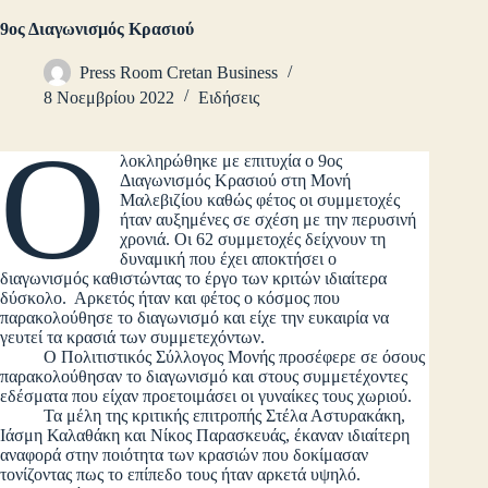
9ος Διαγωνισμός Κρασιού
Press Room Cretan Business
8 Νοεμβρίου 2022
Ειδήσεις
Ο
λοκληρώθηκε με επιτυχία ο 9ος
Διαγωνισμός Κρασιού στη Μονή
Μαλεβιζίου καθώς φέτος οι συμμετοχές
ήταν αυξημένες σε σχέση με την περυσινή
χρονιά. Οι 62 συμμετοχές δείχνουν τη
δυναμική που έχει αποκτήσει ο
διαγωνισμός καθιστώντας το έργο των κριτών ιδιαίτερα
δύσκολο. Αρκετός ήταν και φέτος ο κόσμος που
παρακολούθησε το διαγωνισμό και είχε την ευκαιρία να
γευτεί τα κρασιά των συμμετεχόντων.
Ο Πολιτιστικός Σύλλογος Μονής προσέφερε σε όσους
παρακολούθησαν το διαγωνισμό και στους συμμετέχοντες
εδέσματα που είχαν προετοιμάσει οι γυναίκες τους χωριού.
Τα μέλη της κριτικής επιτροπής Στέλα Αστυρακάκη,
Ιάσμη Καλαθάκη και Νίκος Παρασκευάς, έκαναν ιδιαίτερη
αναφορά στην ποιότητα των κρασιών που δοκίμασαν
τονίζοντας πως το επίπεδο τους ήταν αρκετά υψηλό.