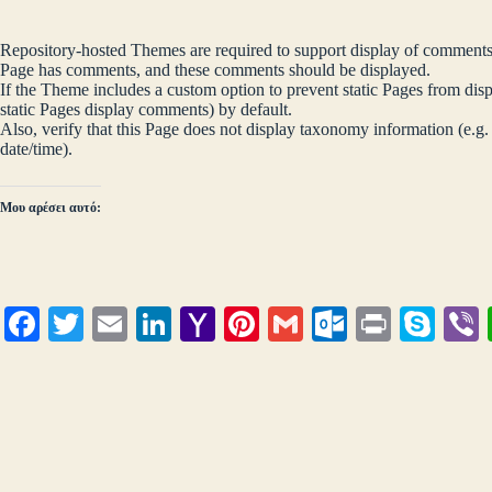
Repository-hosted Themes are required to support display of comments o
Page has comments, and these comments should be displayed.
If the Theme includes a custom option to prevent static Pages from disp
static Pages display comments) by default.
Also, verify that this Page does not display taxonomy information (e.g.
date/time).
Μου αρέσει αυτό:
Fa
T
E
Li
Y
Pi
G
O
Pr
S
ce
wi
m
nk
ah
nt
m
ut
in
ky
bo
tte
ail
ed
oo
er
ail
lo
t
pe
r
ok
r
In
M
es
ok
ail
t
.c