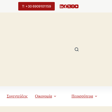
Τ: +30 6909101159
Συνεντεύξεις
Οικονομία
Περισσότερα