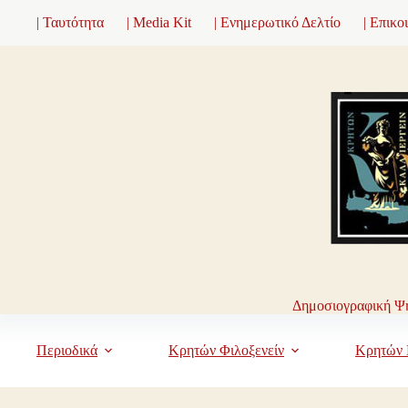
Μετάβαση
| Ταυτότητα
| Media Kit
| Ενημερωτικό Δελτίο
| Επικο
στο
περιεχόμενο
Δημοσιογραφική Ψη
Περιοδικά
Κρητών Φιλοξενείν
Κρητών 