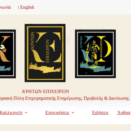
ινωνία
| English
ΚΡΗΤΩΝ ΕΠΙΧΕΙΡΕΙΝ
φιακή Πύλη Επιχειρηματικής Ενημέρωσης, Προβολής & Δικτύωσης
Καλλιεργείν
Επιχειρήσεις
Ειδήσεις
Άρθρα