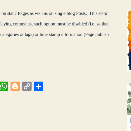
n static Pages as well as on single blog Posts. This static
laying comments, such option must be disabled (i.e. so that
 categories or tags) or time-stamp information (Page publish
Vi
W
Bl
C
Μ
be
ha
og
op
οι
ts
ge
y
ρ
A
r
Li
α
pp
nk
στ