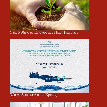
Νέες Ρυθμίσεις Ενισχύσεων Νέων Γεωργών
Νέα Αρδευτικά Δίκτυα Κρήτης