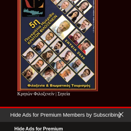
Κρητών Φιλοξενείν | Σητεία
Hide Ads for Premium Members by Subscribing
Copyright © 2026 - Cretan Business | Κρητών Επιχειρείν
Όροι Χρήσης
|
Πολιτική Απορρήτου
Hide Ads for Premium