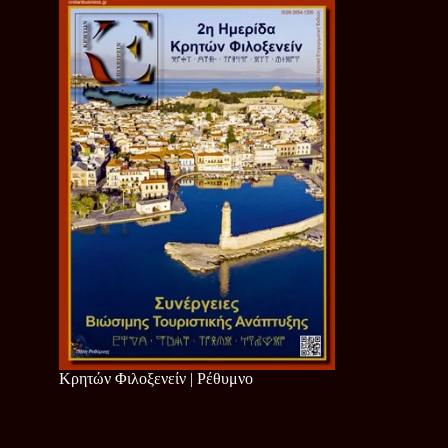
Κρητών Φιλοξενείν | Ρέθυμνο