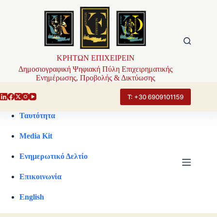
Μετάβαση
στο
περιεχόμενο
ΚΡΗΤΩΝ ΕΠΙΧΕΙΡΕΙΝ
Δημοσιογραφική Ψηφιακή Πύλη Επιχειρηματικής
Ενημέρωσης, Προβολής & Δικτύωσης
Τ: +30 6909101159
Ταυτότητα
Media Kit
Ενημερωτικό Δελτίο
Επικοινωνία
English