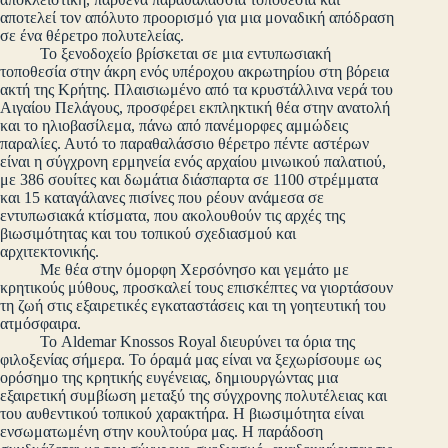
αποτελεί τον απόλυτο προορισμό για μια μοναδική απόδραση
σε ένα θέρετρο πολυτελείας.
Το ξενοδοχείο βρίσκεται σε μια εντυπωσιακή
τοποθεσία στην άκρη ενός υπέροχου ακρωτηρίου στη βόρεια
ακτή της Κρήτης. Πλαισιωμένο από τα κρυστάλλινα νερά του
Αιγαίου Πελάγους, προσφέρει εκπληκτική θέα στην ανατολή
και το ηλιοβασίλεμα, πάνω από πανέμορφες αμμώδεις
παραλίες. Αυτό το παραθαλάσσιο θέρετρο πέντε αστέρων
είναι η σύγχρονη ερμηνεία ενός αρχαίου μινωικού παλατιού,
με 386 σουίτες και δωμάτια διάσπαρτα σε 1100 στρέμματα
και 15 καταγάλανες πισίνες που ρέουν ανάμεσα σε
εντυπωσιακά κτίσματα, που ακολουθούν τις αρχές της
βιωσιμότητας και του τοπικού σχεδιασμού και
αρχιτεκτονικής.
Με θέα στην όμορφη Χερσόνησο και γεμάτο με
κρητικούς μύθους, προσκαλεί τους επισκέπτες να γιορτάσουν
τη ζωή στις εξαιρετικές εγκαταστάσεις και τη γοητευτική του
ατμόσφαιρα.
Το Aldemar Knossos Royal διευρύνει τα όρια της
φιλοξενίας σήμερα. Το όραμά μας είναι να ξεχωρίσουμε ως
ορόσημο της κρητικής ευγένειας, δημιουργώντας μια
εξαιρετική συμβίωση μεταξύ της σύγχρονης πολυτέλειας και
του αυθεντικού τοπικού χαρακτήρα. Η βιωσιμότητα είναι
ενσωματωμένη στην κουλτούρα μας. Η παράδοση