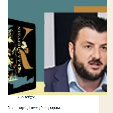
23ο τεύχος
Χαιρετισμός Γιάννη Νικηφοράκη