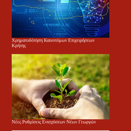
Χρηματοδότηση Καινοτόμων Επιχειρήσεων
Κρήτης
Νέες Ρυθμίσεις Ενισχύσεων Νέων Γεωργών