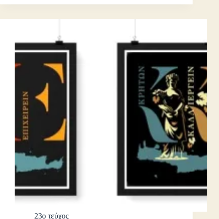
23ο τεύχος