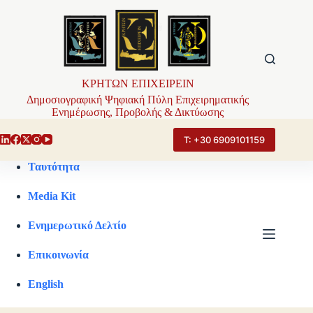
Μετάβαση
στο
περιεχόμενο
ΚΡΗΤΩΝ ΕΠΙΧΕΙΡΕΙΝ
Δημοσιογραφική Ψηφιακή Πύλη Επιχειρηματικής
Ενημέρωσης, Προβολής & Δικτύωσης
Τ: +30 6909101159
Ταυτότητα
Media Kit
Ενημερωτικό Δελτίο
Επικοινωνία
English