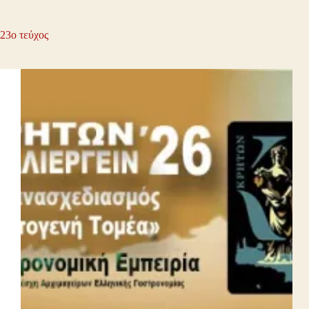
23ο τεύχος