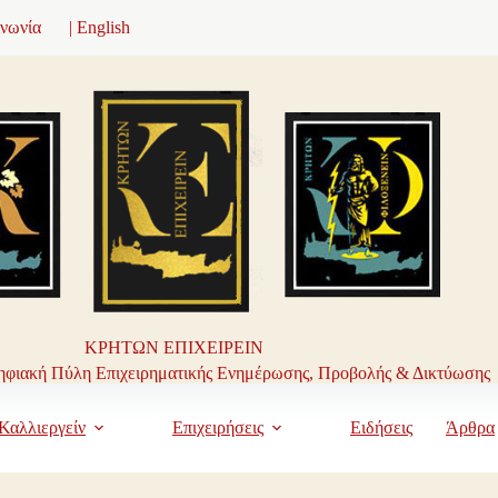
ινωνία
| English
ΚΡΗΤΩΝ ΕΠΙΧΕΙΡΕΙΝ
φιακή Πύλη Επιχειρηματικής Ενημέρωσης, Προβολής & Δικτύωσης
Καλλιεργείν
Επιχειρήσεις
Ειδήσεις
Άρθρα