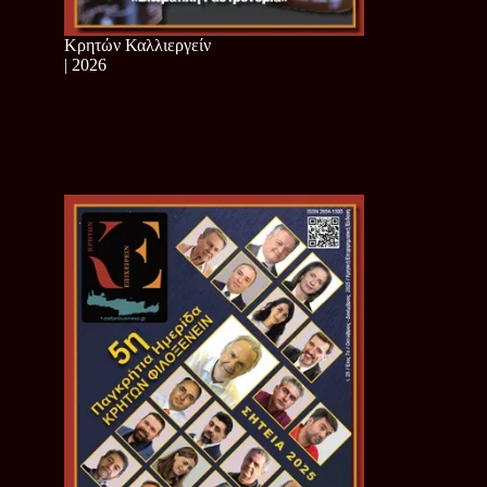
Κρητών Καλλιεργείν
| 2026