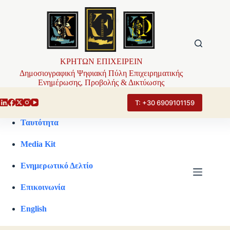
Μετάβαση
στο
περιεχόμενο
ΚΡΗΤΩΝ ΕΠΙΧΕΙΡΕΙΝ
Δημοσιογραφική Ψηφιακή Πύλη Επιχειρηματικής
Ενημέρωσης, Προβολής & Δικτύωσης
Τ: +30 6909101159
Ταυτότητα
Media Kit
Ενημερωτικό Δελτίο
Επικοινωνία
English