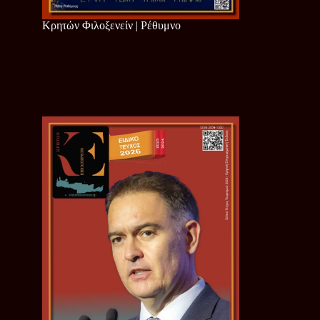
Κρητών Φιλοξενείν | Ρέθυμνο