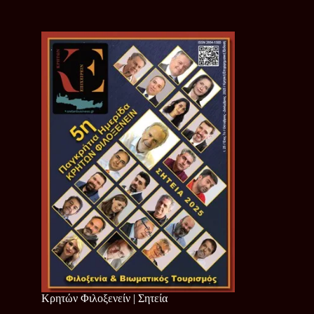
Κρητών Φιλοξενείν | Σητεία