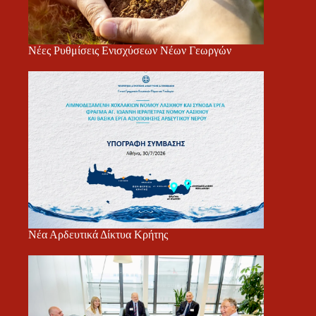
Νέες Ρυθμίσεις Ενισχύσεων Νέων Γεωργών
Νέα Αρδευτικά Δίκτυα Κρήτης