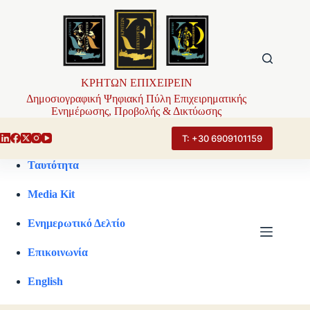
Μετάβαση
στο
περιεχόμενο
ΚΡΗΤΩΝ ΕΠΙΧΕΙΡΕΙΝ
Δημοσιογραφική Ψηφιακή Πύλη Επιχειρηματικής
Ενημέρωσης, Προβολής & Δικτύωσης
Τ: +30 6909101159
Ταυτότητα
Media Kit
Ενημερωτικό Δελτίο
Επικοινωνία
English