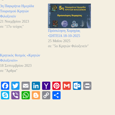
3η Παγκρήτια Ημερίδα
Τουρισμού Κρητών
Φιλοξενείν
21 Νοεμβρίου 2023
σε "17ο τεύχος"
Πρόσκληση Χορηγίας
•ΣΗΤΕΙΑ 18-10-2025
25 Μαΐου 2025
σε "5ο Κρητών Φιλοξενείν"
Κρητικός θεσμός «Κρητών
Φιλοξενείν»
18 Σεπτεμβρίου 2023
σε "Άρθρα"
Fa
T
E
Li
Y
Pi
G
O
Pr
ce
wi
m
nk
ah
nt
m
ut
in
S
Vi
W
Bl
C
Μ
bo
tte
ail
ed
oo
er
ail
lo
t
ky
be
ha
og
op
οι
ok
r
In
M
es
ok
pe
r
ts
ge
y
ρ