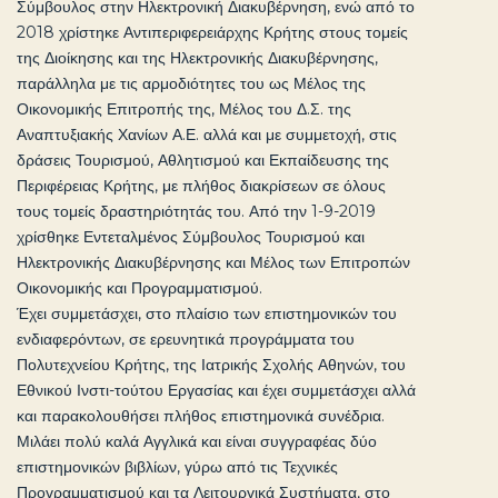
Σύμβουλος στην Ηλεκτρονική Διακυβέρνηση, ενώ από το
2018 χρίστηκε Αντιπεριφερειάρχης Κρήτης στους τομείς
της Διοίκησης και της Ηλεκτρονικής Διακυβέρνησης,
παράλληλα με τις αρμοδιότητες του ως Μέλος της
Οικονομικής Επιτροπής της, Μέλος του Δ.Σ. της
Αναπτυξιακής Χανίων Α.Ε. αλλά και με συμμετοχή, στις
δράσεις Τουρισμού, Αθλητισμού και Εκπαίδευσης της
Περιφέρειας Κρήτης, με πλήθος διακρίσεων σε όλους
τους τομείς δραστηριότητάς του. Από την 1-9-2019
χρίσθηκε Εντεταλμένος Σύμβουλος Τουρισμού και
Ηλεκτρονικής Διακυβέρνησης και Μέλος των Επιτροπών
Οικονομικής και Προγραμματισμού.
Έχει συμμετάσχει, στο πλαίσιο των επιστημονικών του
ενδιαφερόντων, σε ερευνητικά προγράμματα του
Πολυτεχνείου Κρήτης, της Ιατρικής Σχολής Αθηνών, του
Εθνικού Ινστι-τούτου Εργασίας και έχει συμμετάσχει αλλά
και παρακολουθήσει πλήθος επιστημονικά συνέδρια.
Μιλάει πολύ καλά Αγγλικά και είναι συγγραφέας δύο
επιστημονικών βιβλίων, γύρω από τις Τεχνικές
Προγραμματισμού και τα Λειτουργικά Συστήματα, στο