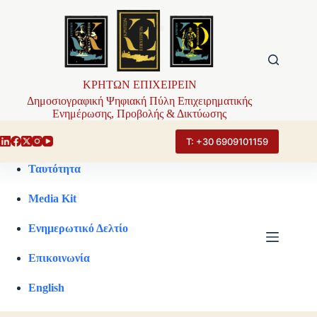
Μετάβαση
στο
περιεχόμενο
ΚΡΗΤΩΝ ΕΠΙΧΕΙΡΕΙΝ
Δημοσιογραφική Ψηφιακή Πύλη Επιχειρηματικής
Ενημέρωσης, Προβολής & Δικτύωσης
Τ: +30 6909101159
Ταυτότητα
Media Kit
Ενημερωτικό Δελτίο
Επικοινωνία
English