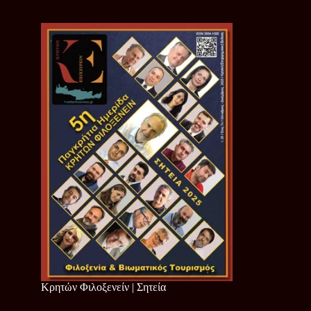
Κρητών Φιλοξενείν | Σητεία