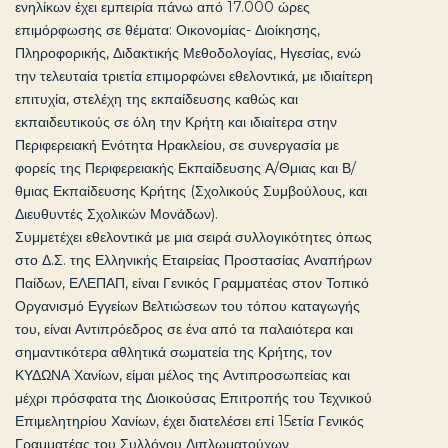
ενηλίκων έχει εμπειρία πάνω από 17.000 ώρες
επιμόρφωσης σε θέματα: Οικονομίας- Διοίκησης,
Πληροφορικής, Διδακτικής Μεθοδολογίας, Ηγεσίας, ενώ
την τελευταία τριετία επιμορφώνει εθελοντικά, με ιδιαίτερη
επιτυχία, στελέχη της εκπαίδευσης καθώς και
εκπαιδευτικούς σε όλη την Κρήτη και ιδιαίτερα στην
Περιφερειακή Ενότητα Ηρακλείου, σε συνεργασία με
φορείς της Περιφερειακής Εκπαίδευσης Α/Θμιας και Β/
θμιας Εκπαίδευσης Κρήτης (Σχολικούς Συμβούλους, και
Διευθυντές Σχολικών Μονάδων).
Συμμετέχει εθελοντικά με μια σειρά συλλογικότητες όπως
στο Δ.Σ. της Ελληνικής Εταιρείας Προστασίας Αναπήρων
Παίδων, ΕΛΕΠΑΠ, είναι Γενικός Γραμματέας στον Τοπικό
Οργανισμό Εγγείων Βελτιώσεων του τόπου καταγωγής
του, είναι Αντιπρόεδρος σε ένα από τα παλαιότερα και
σημαντικότερα αθλητικά σωματεία της Κρήτης, τον
ΚΥΔΩΝΑ Χανίων, είμαι μέλος της Αντιπροσωπείας και
μέχρι πρόσφατα της Διοικούσας Επιτροπής του Τεχνικού
Επιμελητηρίου Χανίων, έχει διατελέσει επί 15ετία Γενικός
Γραμματέας του Συλλόγου Διπλωματούχων