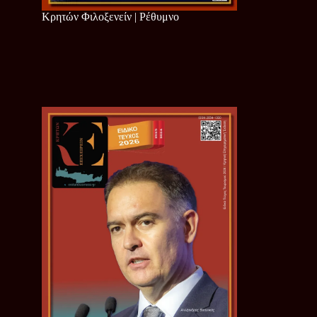
Κρητών Φιλοξενείν | Ρέθυμνο