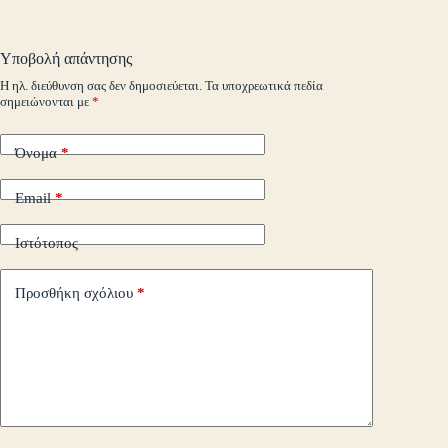
ail
t
.c
A
r
Li
α
o
pp
nk
στ
Υποβολή απάντησης
m
εί
Η ηλ. διεύθυνση σας δεν δημοσιεύεται.
Τα υποχρεωτικά πεδία
σημειώνονται με
*
τε
Όνομα
*
Email
*
Ιστότοπος
Προσθήκη σχόλιου
*