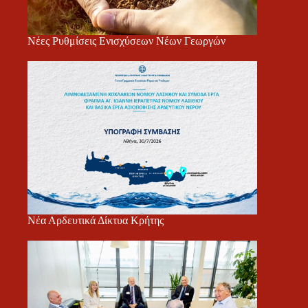
Νέες Ρυθμίσεις Ενισχύσεων Νέων Γεωργών
Νέα Αρδευτικά Δίκτυα Κρήτης