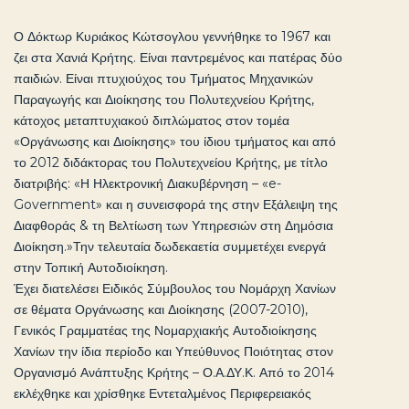
Ο Δόκτωρ Κυριάκος Κώτσογλου γεννήθηκε το 1967 και
ζει στα Χανιά Κρήτης. Είναι παντρεμένος και πατέρας δύο
παιδιών. Είναι πτυχιούχος του Τμήματος Μηχανικών
Παραγωγής και Διοίκησης του Πολυτεχνείου Κρήτης,
κάτοχος μεταπτυχιακού διπλώματος στον τομέα
«Οργάνωσης και Διοίκησης» του ίδιου τμήματος και από
το 2012 διδάκτορας του Πολυτεχνείου Κρήτης, με τίτλο
διατριβής: «Η Ηλεκτρονική Διακυβέρνηση – «e-
Government» και η συνεισφορά της στην Εξάλειψη της
Διαφθοράς & τη Βελτίωση των Υπηρεσιών στη Δημόσια
Διοίκηση.»Την τελευταία δωδεκαετία συμμετέχει ενεργά
στην Τοπική Αυτοδιοίκηση.
Έχει διατελέσει Ειδικός Σύμβουλος του Νομάρχη Χανίων
σε θέματα Οργάνωσης και Διοίκησης (2007-2010),
Γενικός Γραμματέας της Νομαρχιακής Αυτοδιοίκησης
Χανίων την ίδια περίοδο και Υπεύθυνος Ποιότητας στον
Οργανισμό Ανάπτυξης Κρήτης – Ο.Α.ΔΥ.Κ. Από το 2014
εκλέχθηκε και χρίσθηκε Εντεταλμένος Περιφερειακός