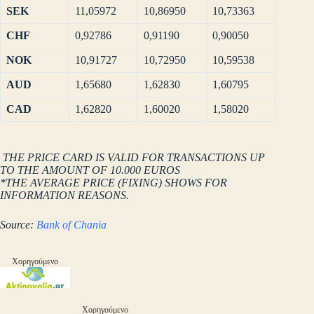
SEK
11,05972
10,86950
10,73363
CHF
0,92786
0,91190
0,90050
NOK
10,91727
10,72950
10,59538
AUD
1,65680
1,62830
1,60795
CAD
1,62820
1,60020
1,58020
THE PRICE CARD IS VALID FOR TRANSACTIONS UP
TO THE AMOUNT OF 10.000 EUROS
*THE AVERAGE PRICE (FIXING) SHOWS FOR
INFORMATION REASONS.
Source:
Bank of Chania
Χορηγούμενο
Χορηγούμενο