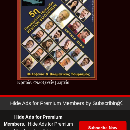
Κρητών Φιλοξενείν | Σητεία
Hide Ads for Premium Members by Subscribing
Copyright © 2026 - Cretan Business | Κρητών Επιχειρείν
Όροι Χρήσης
|
Πολιτική Απορρήτου
Hide Ads for Premium
Members.
Hide Ads for Premium
Subscribe Now