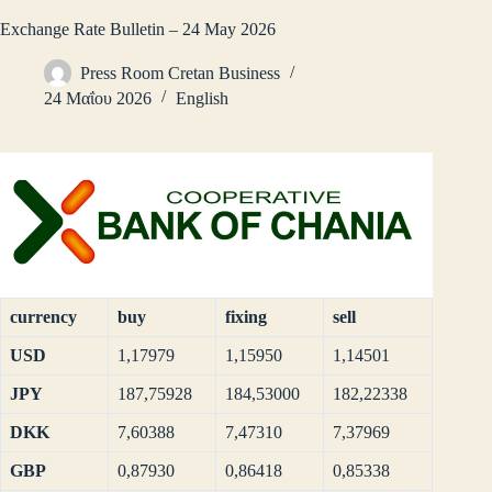
Exchange Rate Bulletin – 24 May 2026
Press Room Cretan Business
24 Μαΐου 2026
English
currency
buy
fixing
sell
USD
1,17979
1,15950
1,14501
JPY
187,75928
184,53000
182,22338
DKK
7,60388
7,47310
7,37969
GBP
0,87930
0,86418
0,85338