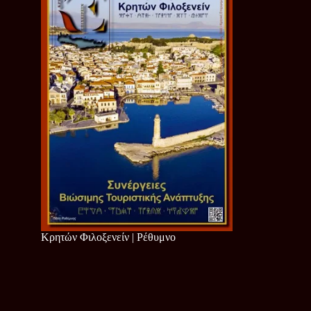
Κρητών Φιλοξενείν | Ρέθυμνο