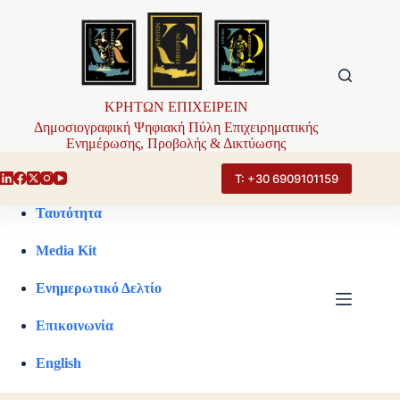
Μετάβαση
στο
περιεχόμενο
ΚΡΗΤΩΝ ΕΠΙΧΕΙΡΕΙΝ
Δημοσιογραφική Ψηφιακή Πύλη Επιχειρηματικής
Ενημέρωσης, Προβολής & Δικτύωσης
Τ: +30 6909101159
Ταυτότητα
Media Kit
Ενημερωτικό Δελτίο
Επικοινωνία
English