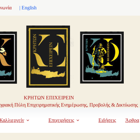
ινωνία
| English
ΚΡΗΤΩΝ ΕΠΙΧΕΙΡΕΙΝ
φιακή Πύλη Επιχειρηματικής Ενημέρωσης, Προβολής & Δικτύωσης
Καλλιεργείν
Επιχειρήσεις
Ειδήσεις
Άρθρα