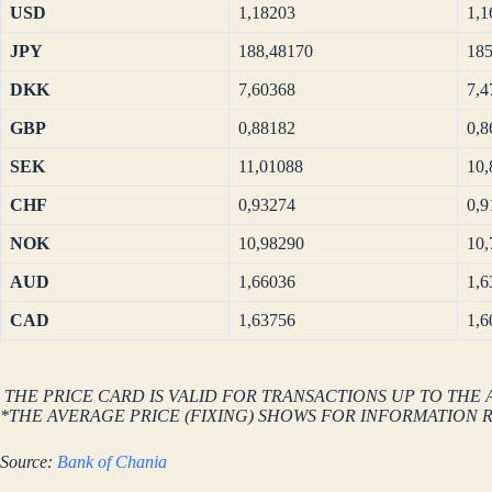
USD
1,18203
1,1
JPY
188,48170
185
DKK
7,60368
7,4
GBP
0,88182
0,8
SEK
11,01088
10,
CHF
0,93274
0,9
NOK
10,98290
10,
AUD
1,66036
1,6
CAD
1,63756
1,6
THE PRICE CARD IS VALID FOR TRANSACTIONS UP TO THE 
*THE AVERAGE PRICE (FIXING) SHOWS FOR INFORMATION 
Source:
Bank of Chania