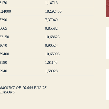
6170
1,14718
,24000
182,92450
7290
7,37949
6665
0,85582
82150
10,68623
1670
0,90524
79400
10,65908
3180
1,61140
0940
1,58928
AMOUNT OF 10.000 EUROS
REASONS.