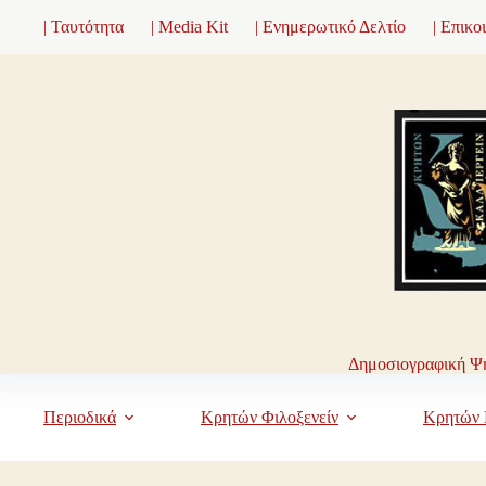
Μετάβαση
| Ταυτότητα
| Media Kit
| Ενημερωτικό Δελτίο
| Επικο
στο
περιεχόμενο
Δημοσιογραφική Ψη
Περιοδικά
Κρητών Φιλοξενείν
Κρητών 