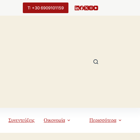
Τ: +30 6909101159
Συνεντεύξεις
Οικονομία
Περισσότερα