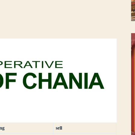
ing
sell