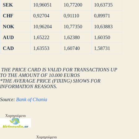
SEK
10,96051
10,77200
10,63735
CHF
0,92704
0,91110
0,89971
NOK
10,96204
10,77350
10,63883
AUD
1,65222
1,62380
1,60350
CAD
1,63553
1,60740
1,58731
THE PRICE CARD IS VALID FOR TRANSACTIONS UP
TO THE AMOUNT OF 10.000 EUROS
*THE AVERAGE PRICE (FIXING) SHOWS FOR
INFORMATION REASONS.
Source:
Bank of Chania
Χορηγούμενο
Χορηγούμενο