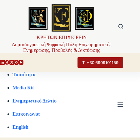
Μετάβαση
στο
περιεχόμενο
ΚΡΗΤΩΝ ΕΠΙΧΕΙΡΕΙΝ
Δημοσιογραφική Ψηφιακή Πύλη Επιχειρηματικής
Ενημέρωσης, Προβολής & Δικτύωσης
Τ: +30 6909101159
Ταυτότητα
Media Kit
Ενημερωτικό Δελτίο
Επικοινωνία
English