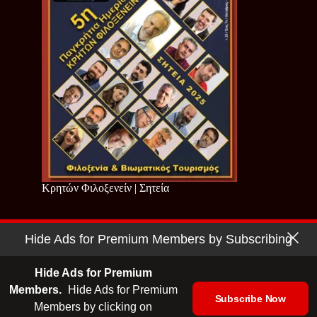
Κρητών Φιλοξενείν | Σητεία
Hide Ads for Premium Members by Subscribing
Copyright © 2026 - Cretan Business | Κρητών Επιχειρείν
Όροι Χρήσης
|
Πολιτική Απορρήτου
Hide Ads for Premium
Members.
Hide Ads for Premium
Subscribe Now
Members by clicking on