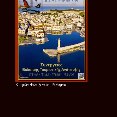
Κρητών Φιλοξενείν | Ρέθυμνο