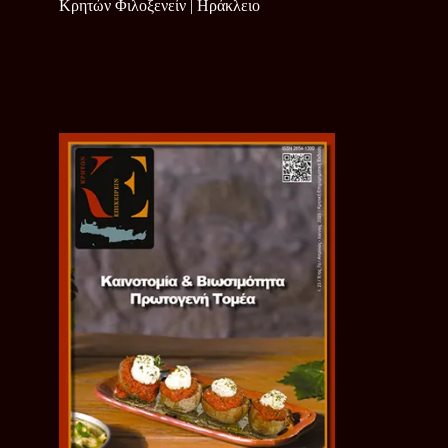
Κρητών Φιλοξενείν | Ηράκλειο