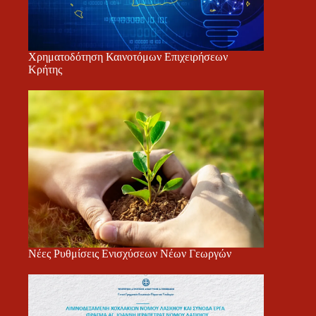
Χρηματοδότηση Καινοτόμων Επιχειρήσεων
Κρήτης
Νέες Ρυθμίσεις Ενισχύσεων Νέων Γεωργών