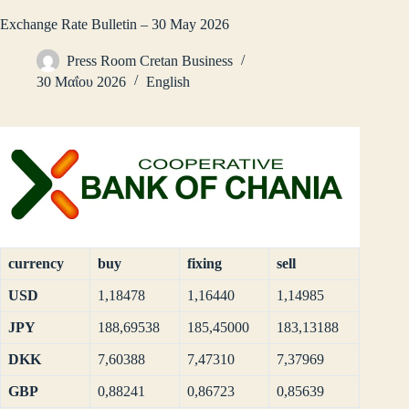
Exchange Rate Bulletin – 30 May 2026
Press Room Cretan Business
30 Μαΐου 2026
English
currency
buy
fixing
sell
USD
1,18478
1,16440
1,14985
JPY
188,69538
185,45000
183,13188
DKK
7,60388
7,47310
7,37969
GBP
0,88241
0,86723
0,85639