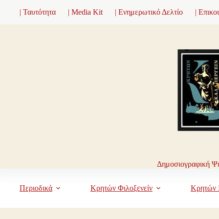
Μετάβαση
| Ταυτότητα
| Media Kit
| Ενημερωτικό Δελτίο
| Επικο
στο
περιεχόμενο
Δημοσιογραφική Ψη
Περιοδικά
Κρητών Φιλοξενείν
Κρητών 