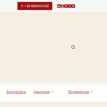
Τ: +30 6909101159
Συνεντεύξεις
Οικονομία
Περισσότερα