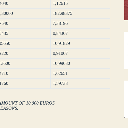
4040
1,12615
,30000
182,98375
7540
7,38196
5435
0,84367
05650
10,91829
2220
0,91067
13600
10,99680
4710
1,62651
1760
1,59738
AMOUNT OF 10.000 EUROS
REASONS.