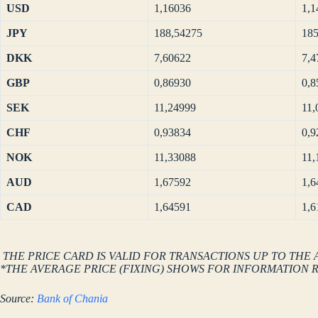
USD
1,16036
1,1
JPY
188,54275
185
DKK
7,60622
7,4
GBP
0,86930
0,8
SEK
11,24999
11,
CHF
0,93834
0,9
NOK
11,33088
11,
AUD
1,67592
1,6
CAD
1,64591
1,6
THE PRICE CARD IS VALID FOR TRANSACTIONS UP TO THE 
*THE AVERAGE PRICE (FIXING) SHOWS FOR INFORMATION 
Source:
Bank of Chania