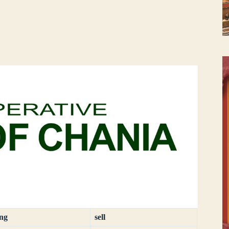
ing
sell