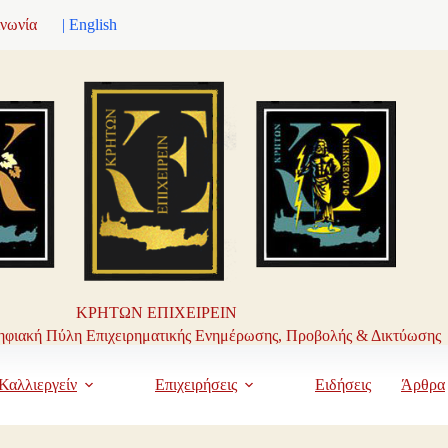
ινωνία
| English
ΚΡΗΤΩΝ ΕΠΙΧΕΙΡΕΙΝ
φιακή Πύλη Επιχειρηματικής Ενημέρωσης, Προβολής & Δικτύωσης
Καλλιεργείν
Επιχειρήσεις
Ειδήσεις
Άρθρα