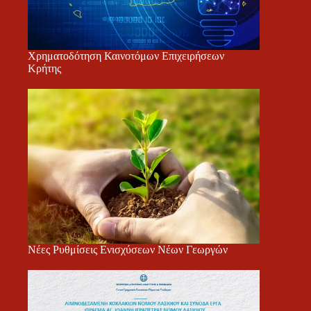
Χρηματοδότηση Καινοτόμων Επιχειρήσεων
Κρήτης
Νέες Ρυθμίσεις Ενισχύσεων Νέων Γεωργών