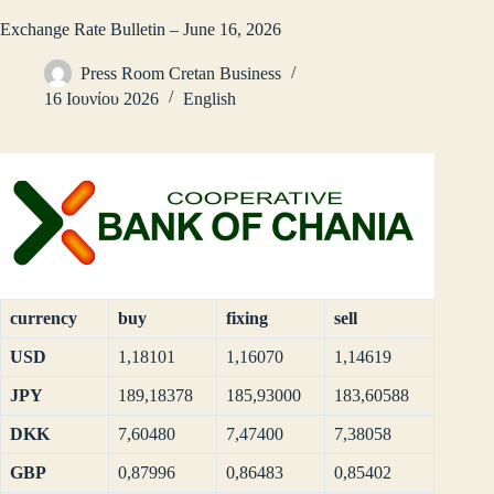
Exchange Rate Bulletin – June 16, 2026
Press Room Cretan Business
16 Ιουνίου 2026
English
currency
buy
fixing
sell
USD
1,18101
1,16070
1,14619
JPY
189,18378
185,93000
183,60588
DKK
7,60480
7,47400
7,38058
GBP
0,87996
0,86483
0,85402