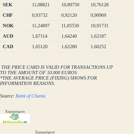
SEK
11,08821
10,89750
10,76128
CHF
0,93732
0,92120
0,90969
NOK
11,24897
11,05550
10,91731
AUD
1,67114
1,64240
1,62187
CAD
1,65120
1,62280
1,60252
THE PRICE CARD IS VALID FOR TRANSACTIONS UP
TO THE AMOUNT OF 10.000 EUROS
*THE AVERAGE PRICE (FIXING) SHOWS FOR
INFORMATION REASONS.
Source:
Bank of Chania
Χορηγούμενο
Χορηγούμενο