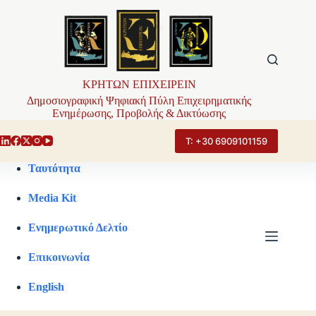
Μετάβαση
στο
περιεχόμενο
ΚΡΗΤΩΝ ΕΠΙΧΕΙΡΕΙΝ
Δημοσιογραφική Ψηφιακή Πύλη Επιχειρηματικής
Ενημέρωσης, Προβολής & Δικτύωσης
Τ: +30 6909101159
Ταυτότητα
Media Kit
Ενημερωτικό Δελτίο
Επικοινωνία
English