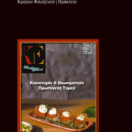
Κρητών Φιλοξενείν | Ηράκλειο