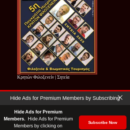
Κρητών Φιλοξενείν | Σητεία
Hide Ads for Premium Members by Subscribing
Copyright © 2026 - Cretan Business | Κρητών Επιχειρείν
Όροι Χρήσης
|
Πολιτική Απορρήτου
Hide Ads for Premium
Members.
Hide Ads for Premium
Subscribe Now
Members by clicking on