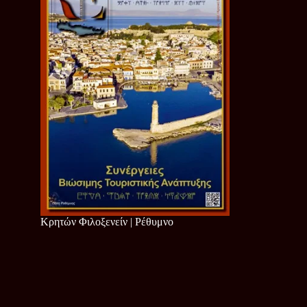
Κρητών Φιλοξενείν | Ρέθυμνο