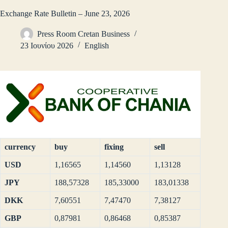
Exchange Rate Bulletin – June 23, 2026
Press Room Cretan Business
23 Ιουνίου 2026
English
currency
buy
fixing
sell
USD
1,16565
1,14560
1,13128
JPY
188,57328
185,33000
183,01338
DKK
7,60551
7,47470
7,38127
GBP
0,87981
0,86468
0,85387