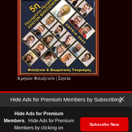
Κρητών Φιλοξενείν | Σητεία
Hide Ads for Premium Members by Subscribing
Copyright © 2026 - Cretan Business | Κρητών Επιχειρείν
Όροι Χρήσης
|
Πολιτική Απορρήτου
Hide Ads for Premium
Members.
Hide Ads for Premium
Subscribe Now
Members by clicking on