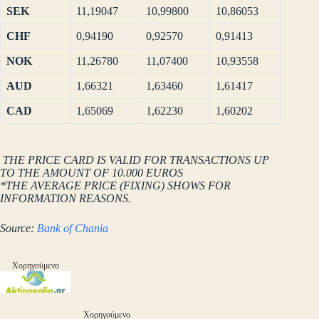
SEK
11,19047
10,99800
10,86053
CHF
0,94190
0,92570
0,91413
NOK
11,26780
11,07400
10,93558
AUD
1,66321
1,63460
1,61417
CAD
1,65069
1,62230
1,60202
THE PRICE CARD IS VALID FOR TRANSACTIONS UP
TO THE AMOUNT OF 10.000 EUROS
*THE AVERAGE PRICE (FIXING) SHOWS FOR
INFORMATION REASONS.
Source:
Bank of Chania
Χορηγούμενο
Χορηγούμενο