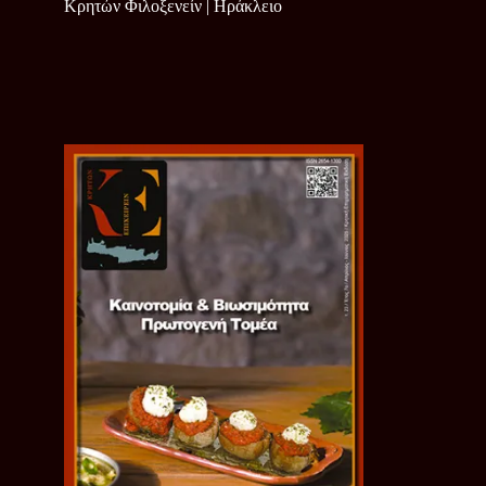
Κρητών Φιλοξενείν | Ηράκλειο