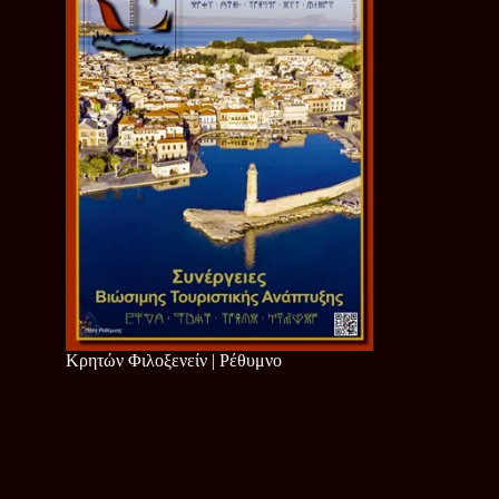
Κρητών Φιλοξενείν | Ρέθυμνο