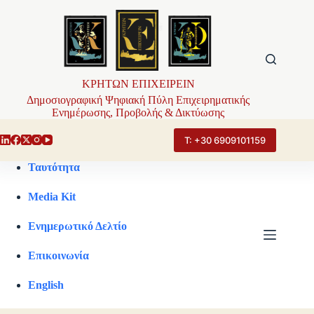
Μετάβαση
στο
περιεχόμενο
ΚΡΗΤΩΝ ΕΠΙΧΕΙΡΕΙΝ
Δημοσιογραφική Ψηφιακή Πύλη Επιχειρηματικής
Ενημέρωσης, Προβολής & Δικτύωσης
Τ: +30 6909101159
Ταυτότητα
Media Kit
Ενημερωτικό Δελτίο
Επικοινωνία
English