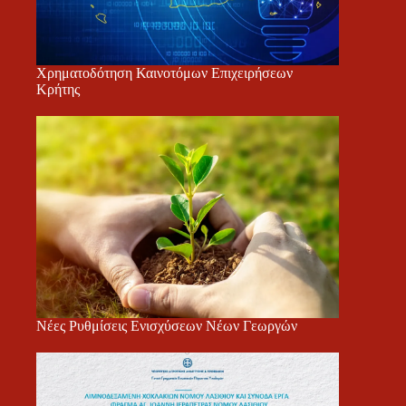
Χρηματοδότηση Καινοτόμων Επιχειρήσεων
Κρήτης
Νέες Ρυθμίσεις Ενισχύσεων Νέων Γεωργών