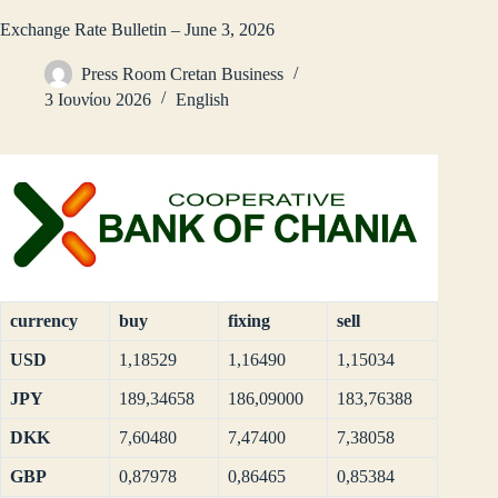
Exchange Rate Bulletin – June 3, 2026
Press Room Cretan Business
3 Ιουνίου 2026
English
currency
buy
fixing
sell
USD
1,18529
1,16490
1,15034
JPY
189,34658
186,09000
183,76388
DKK
7,60480
7,47400
7,38058
GBP
0,87978
0,86465
0,85384