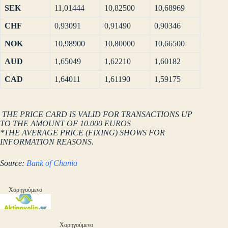
SEK
11,01444
10,82500
10,68969
CHF
0,93091
0,91490
0,90346
NOK
10,98900
10,80000
10,66500
AUD
1,65049
1,62210
1,60182
CAD
1,64011
1,61190
1,59175
THE PRICE CARD IS VALID FOR TRANSACTIONS UP
TO THE AMOUNT OF 10.000 EUROS
*THE AVERAGE PRICE (FIXING) SHOWS FOR
INFORMATION REASONS.
Source:
Bank of Chania
Χορηγούμενο
Χορηγούμενο