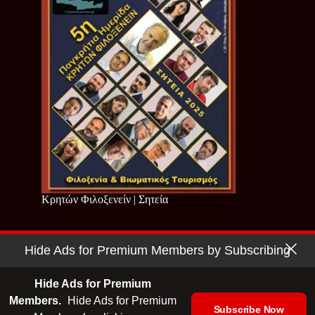
Κρητών Φιλοξενείν | Σητεία
Hide Ads for Premium Members by Subscribing
Copyright © 2026 - Cretan Business | Κρητών Επιχειρείν
Όροι Χρήσης
|
Πολιτική Απορρήτου
Hide Ads for Premium
Members.
Hide Ads for Premium
Subscribe Now