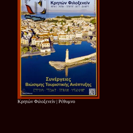
Κρητών Φιλοξενείν | Ρέθυμνο