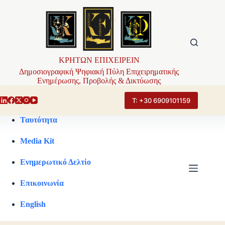
Μετάβαση
στο
περιεχόμενο
ΚΡΗΤΩΝ ΕΠΙΧΕΙΡΕΙΝ
Δημοσιογραφική Ψηφιακή Πύλη Επιχειρηματικής
Ενημέρωσης, Προβολής & Δικτύωσης
Τ: +30 6909101159
Ταυτότητα
Media Kit
Ενημερωτικό Δελτίο
Επικοινωνία
English