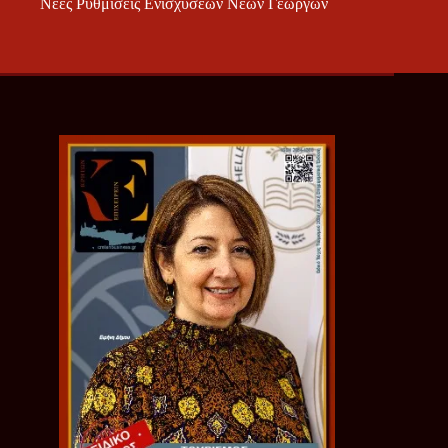
Νέες Ρυθμίσεις Ενισχύσεων Νέων Γεωργών