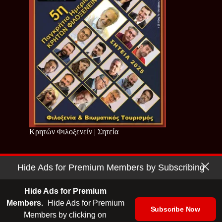
Κρητών Φιλοξενείν | Σητεία
Hide Ads for Premium Members by Subscribing
Copyright © 2026 - Cretan Business | Κρητών Επιχειρείν
Όροι Χρήσης
|
Πολιτική Απορρήτου
Hide Ads for Premium
Members.
Hide Ads for Premium
Subscribe Now
Members by clicking on