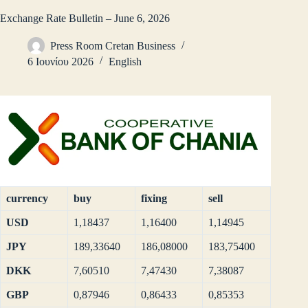
Exchange Rate Bulletin – June 6, 2026
Press Room Cretan Business
6 Ιουνίου 2026
English
currency
buy
fixing
sell
USD
1,18437
1,16400
1,14945
JPY
189,33640
186,08000
183,75400
DKK
7,60510
7,47430
7,38087
GBP
0,87946
0,86433
0,85353