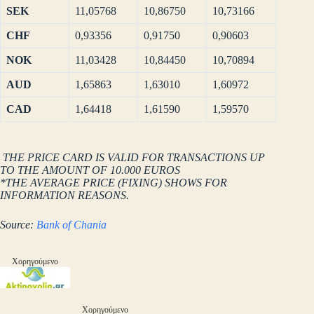
SEK
11,05768
10,86750
10,73166
CHF
0,93356
0,91750
0,90603
NOK
11,03428
10,84450
10,70894
AUD
1,65863
1,63010
1,60972
CAD
1,64418
1,61590
1,59570
THE PRICE CARD IS VALID FOR TRANSACTIONS UP
TO THE AMOUNT OF 10.000 EUROS
*THE AVERAGE PRICE (FIXING) SHOWS FOR
INFORMATION REASONS.
Source:
Bank of Chania
Χορηγούμενο
Χορηγούμενο