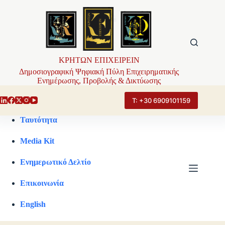
Μετάβαση
στο
περιεχόμενο
ΚΡΗΤΩΝ ΕΠΙΧΕΙΡΕΙΝ
Δημοσιογραφική Ψηφιακή Πύλη Επιχειρηματικής
Ενημέρωσης, Προβολής & Δικτύωσης
Τ: +30 6909101159
Ταυτότητα
Media Kit
Ενημερωτικό Δελτίο
Επικοινωνία
English