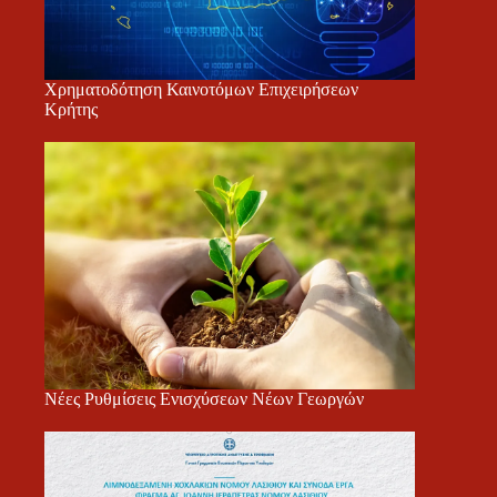
Χρηματοδότηση Καινοτόμων Επιχειρήσεων
Κρήτης
Νέες Ρυθμίσεις Ενισχύσεων Νέων Γεωργών