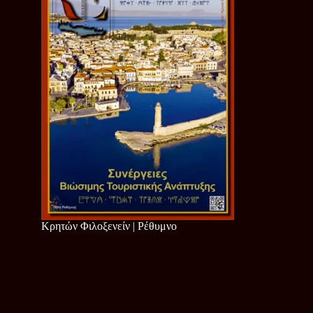
Κρητών Φιλοξενείν | Ρέθυμνο