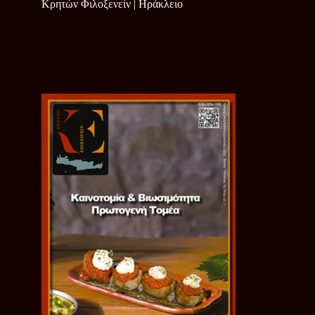
Κρητών Φιλοξενείν | Ηράκλειο