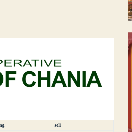
ing
sell