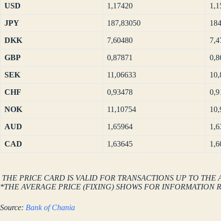
USD
1,17420
1,1
JPY
187,83050
184
DKK
7,60480
7,4
GBP
0,87871
0,8
SEK
11,06633
10,
CHF
0,93478
0,9
NOK
11,10754
10,
AUD
1,65964
1,6
CAD
1,63645
1,6
THE PRICE CARD IS VALID FOR TRANSACTIONS UP TO THE 
*THE AVERAGE PRICE (FIXING) SHOWS FOR INFORMATION 
Source:
Bank of Chania