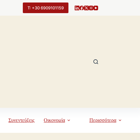
Τ: +30 6909101159
Συνεντεύξεις
Οικονομία
Περισσότερα