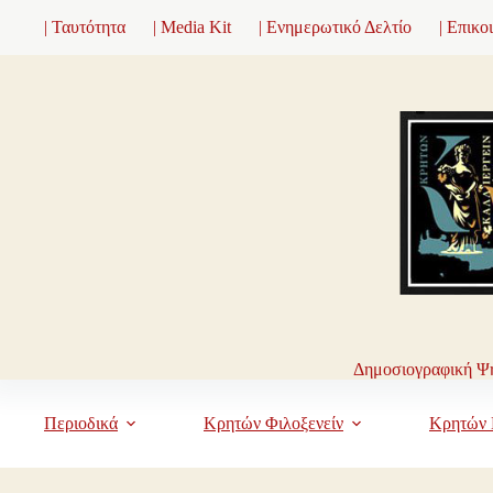
Μετάβαση
| Ταυτότητα
| Media Kit
| Ενημερωτικό Δελτίο
| Επικο
στο
περιεχόμενο
Δημοσιογραφική Ψη
Περιοδικά
Κρητών Φιλοξενείν
Κρητών 