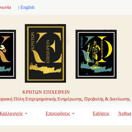
ινωνία
| English
ΚΡΗΤΩΝ ΕΠΙΧΕΙΡΕΙΝ
φιακή Πύλη Επιχειρηματικής Ενημέρωσης, Προβολής & Δικτύωσης
Καλλιεργείν
Επιχειρήσεις
Ειδήσεις
Άρθρα