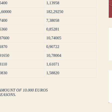
5400
1,13958
,60000
182,29250
7400
7,38058
6360
0,85281
87600
10,74005
1870
0,90722
91650
10,78004
3110
1,61071
0830
1,58820
AMOUNT OF 10.000 EUROS
REASONS.