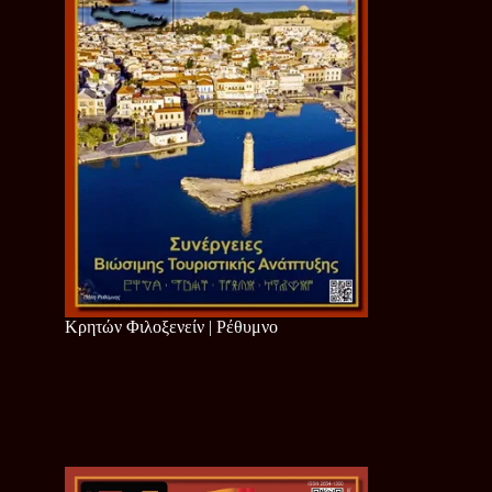
Κρητών Φιλοξενείν | Ρέθυμνο