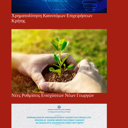
Χρηματοδότηση Καινοτόμων Επιχειρήσεων
Κρήτης
Νέες Ρυθμίσεις Ενισχύσεων Νέων Γεωργών