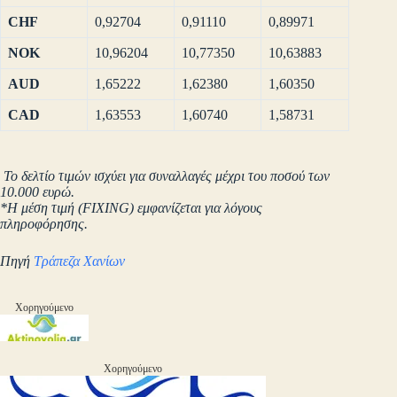
CHF
0,92704
0,91110
0,89971
NOK
10,96204
10,77350
10,63883
AUD
1,65222
1,62380
1,60350
CAD
1,63553
1,60740
1,58731
Το δελτίο τιμών ισχύει για συναλλαγές μέχρι του ποσού των
10.000 ευρώ.
*Η μέση τιμή (FIXING) εμφανίζεται για λόγους
πληροφόρησης.
Πηγή
Τράπεζα Χανίων
Χορηγούμενο
Χορηγούμενο