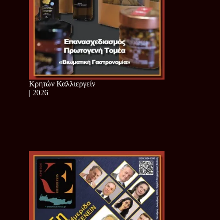
Κρητών Καλλιεργείν
| 2026