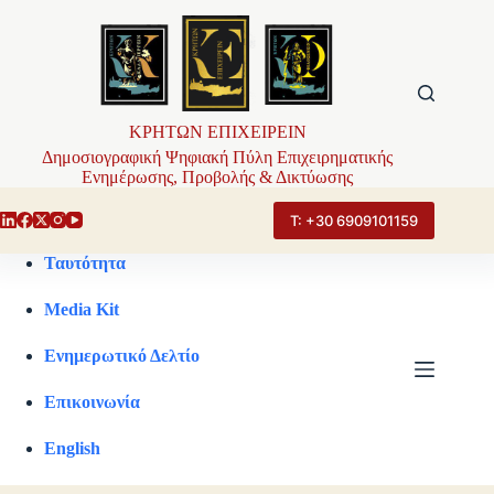
Μετάβαση
στο
περιεχόμενο
ΚΡΗΤΩΝ ΕΠΙΧΕΙΡΕΙΝ
Δημοσιογραφική Ψηφιακή Πύλη Επιχειρηματικής
Ενημέρωσης, Προβολής & Δικτύωσης
Τ: +30 6909101159
Ταυτότητα
Media Kit
Ενημερωτικό Δελτίο
Επικοινωνία
English