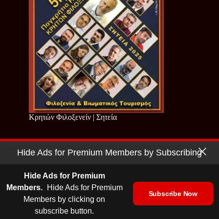
Κρητών Φιλοξενείν | Σητεία
Hide Ads for Premium Members by Subscribing
Copyright © 2026 - Cretan Business | Κρητών Επιχειρείν
Όροι Χρήσης
|
Πολιτική Απορρήτου
Hide Ads for Premium
Members.
Hide Ads for Premium
Subscribe Now
Members by clicking on
| Ταυτότητα
| Media Kit
| Ενημερωτικό Δελτίο
subscribe button.
| Επικοινωνία
| English