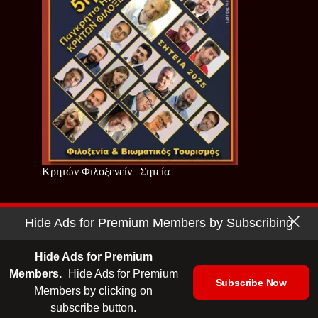
Κρητών Φιλοξενείν | Σητεία
Hide Ads for Premium Members by Subscribing
Copyright © 2026 - Cretan Business | Κρητών Επιχειρείν
Όροι Χρήσης
|
Πολιτική Απορρήτου
Hide Ads for Premium
Members.
Hide Ads for Premium
Subscribe Now
Members by clicking on
| Ταυτότητα
| Media Kit
| Ενημερωτικό Δελτίο
subscribe button.