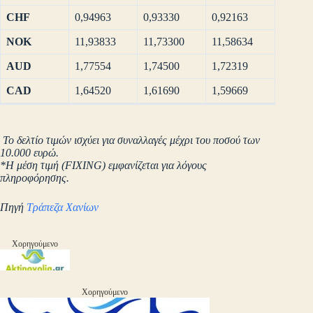
CHF
0,94963
0,93330
0,92163
NOK
11,93833
11,73300
11,58634
AUD
1,77554
1,74500
1,72319
CAD
1,64520
1,61690
1,59669
Το δελτίο τιμών ισχύει για συναλλαγές μέχρι του ποσού των
10.000 ευρώ.
*Η μέση τιμή (FIXING) εμφανίζεται για λόγους
πληροφόρησης.
Πηγή
Τράπεζα Χανίων
Χορηγούμενο
Χορηγούμενο