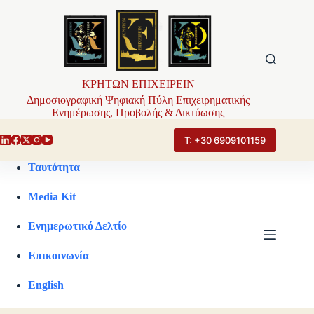
Μετάβαση
στο
περιεχόμενο
ΚΡΗΤΩΝ ΕΠΙΧΕΙΡΕΙΝ
Δημοσιογραφική Ψηφιακή Πύλη Επιχειρηματικής
Ενημέρωσης, Προβολής & Δικτύωσης
Τ: +30 6909101159
Ταυτότητα
Media Kit
Ενημερωτικό Δελτίο
Επικοινωνία
English