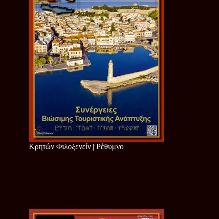
Κρητών Φιλοξενείν | Ρέθυμνο