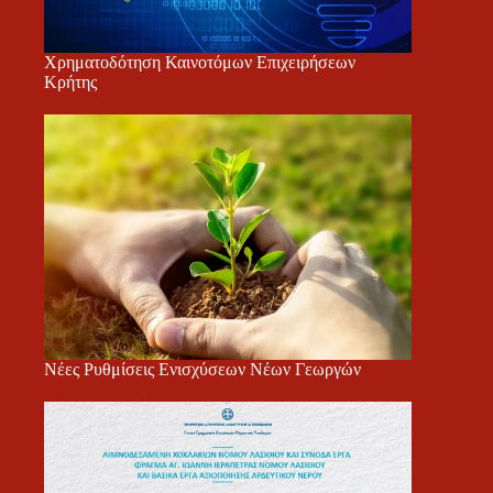
Χρηματοδότηση Καινοτόμων Επιχειρήσεων
Κρήτης
Νέες Ρυθμίσεις Ενισχύσεων Νέων Γεωργών