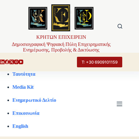
Μετάβαση
στο
περιεχόμενο
ΚΡΗΤΩΝ ΕΠΙΧΕΙΡΕΙΝ
Δημοσιογραφική Ψηφιακή Πύλη Επιχειρηματικής
Ενημέρωσης, Προβολής & Δικτύωσης
Τ: +30 6909101159
Ταυτότητα
Media Kit
Ενημερωτικό Δελτίο
Επικοινωνία
English