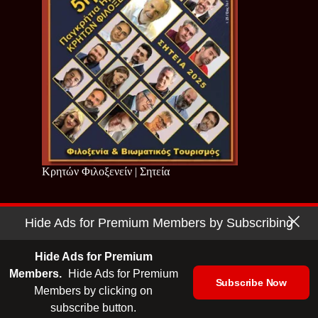
Κρητών Φιλοξενείν | Σητεία
Hide Ads for Premium Members by Subscribing
Copyright © 2026 - Cretan Business | Κρητών Επιχειρείν
Όροι Χρήσης
|
Πολιτική Απορρήτου
Hide Ads for Premium
Members.
Hide Ads for Premium
Subscribe Now
Members by clicking on
| Ταυτότητα
| Media Kit
| Ενημερωτικό Δελτίο
subscribe button.