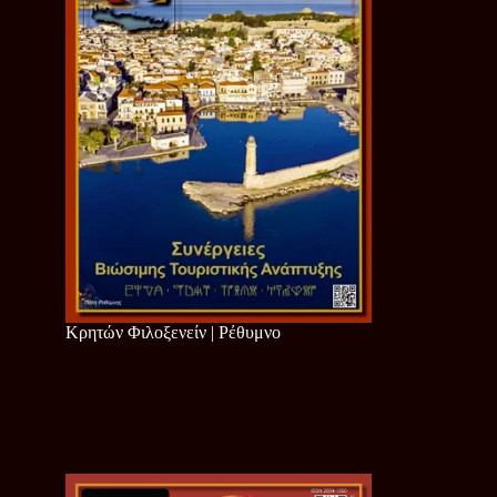
Κρητών Φιλοξενείν | Ρέθυμνο