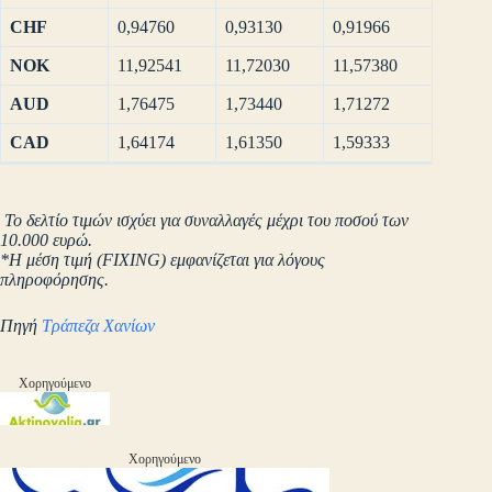
CHF
0,94760
0,93130
0,91966
NOK
11,92541
11,72030
11,57380
AUD
1,76475
1,73440
1,71272
CAD
1,64174
1,61350
1,59333
Το δελτίο τιμών ισχύει για συναλλαγές μέχρι του ποσού των
10.000 ευρώ.
*Η μέση τιμή (FIXING) εμφανίζεται για λόγους
πληροφόρησης.
Πηγή
Τράπεζα Χανίων
Χορηγούμενο
Χορηγούμενο