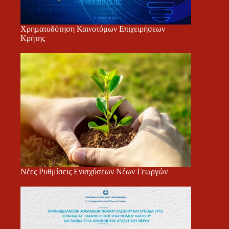
Χρηματοδότηση Καινοτόμων Επιχειρήσεων
Κρήτης
Νέες Ρυθμίσεις Ενισχύσεων Νέων Γεωργών